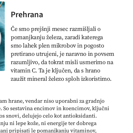
Prehrana
Če smo prejšnji mesec razmišljali o
pomanjkanju železa, zaradi katerega
smo lahek plen mikrobov in pogosto
pretirano utrujeni, je naravno in povsem
razumljivo, da tokrat misli usmerimo na
vitamin C. Ta je ključen, da s hrano
zaužit mineral železo sploh izkoristimo.
am hrane, vendar niso uporabni za gradnjo
je. So sestavina encimov in koencimov, ključni
os snovi, delujejo celo kot antioksidanti.
ju ni lepe kože, ni energije ter dobrega
tanj pripisati le pomanjkanju vitaminov,