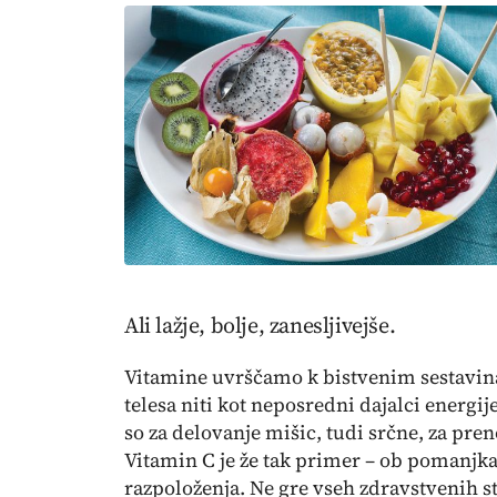
Ali lažje, bolje, zanesljivejše.
Vitamine uvrščamo k bistvenim sestavin
telesa niti kot neposredni dajalci energi
so za delovanje mišic, tudi srčne, za pren
Vitamin C je že tak primer – ob pomanjkan
razpoloženja. Ne gre vseh zdravstvenih s