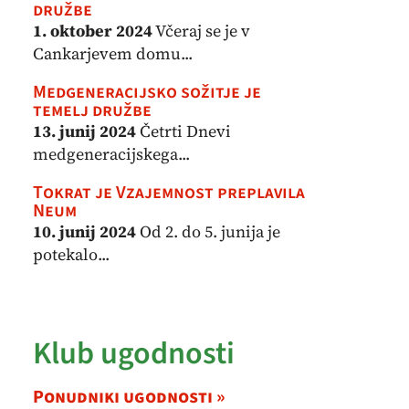
družbe
1. oktober 2024
Včeraj se je v
Cankarjevem domu...
Medgeneracijsko sožitje je
temelj družbe
13. junij 2024
Četrti Dnevi
medgeneracijskega...
Tokrat je Vzajemnost preplavila
Neum
10. junij 2024
Od 2. do 5. junija je
potekalo...
Klub ugodnosti
Ponudniki ugodnosti »