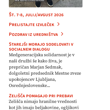
Št. 7-8, julij/avgust 2026
Prelistajte izvleček
Pozdrav iz uredništva
Starejši morajo sodelovati v
socialnem dialogu
Medgeneracijska solidarnost je v
naši družbi še kako živa, je
prepričan Marjan Sedmak,
dolgoletni predsednik Mestne zveze
upokojencev Ljubljana,
Osrednjeslovenske...
Zelišča pomagajo pri prebavi
Zelišča nimajo hranilne vrednosti
kot jih imajo beljakovine, ogljikovi