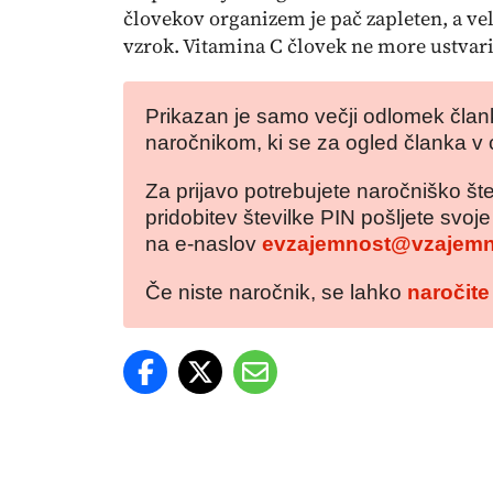
človekov organizem je pač zapleten, a v
vzrok. Vitamina C človek ne more ustvari
Prikazan je samo večji odlomek člank
naročnikom, ki se za ogled članka v 
Za prijavo potrebujete naročniško šte
pridobitev številke PIN pošljete svoj
na e-naslov
evzajemnost@vzajemn
Če niste naročnik, se lahko
naročite