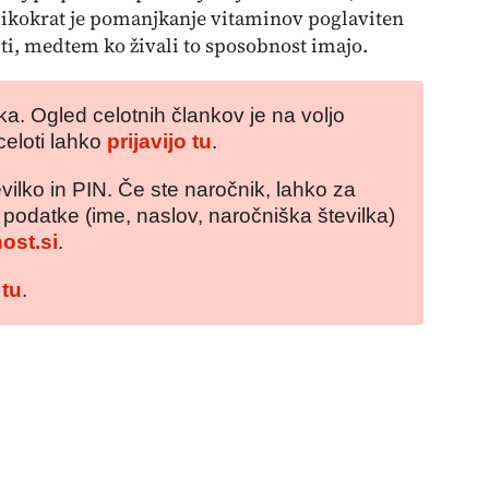
elikokrat je pomanjkanje vitaminov poglaviten
ti, medtem ko živali to sposobnost imajo.
a. Ogled celotnih člankov je na voljo
celoti lahko
prijavijo tu
.
vilko in PIN. Če ste naročnik, lahko za
e podatke (ime, naslov, naročniška številka)
ost.si
.
 tu
.