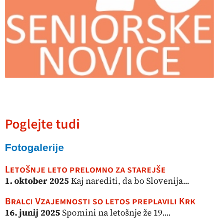
Poglejte tudi
Fotogalerije
Letošnje leto prelomno za starejše
1. oktober 2025
Kaj narediti, da bo Slovenija...
Bralci Vzajemnosti so letos preplavili Krk
16. junij 2025
Spomini na letošnje že 19....