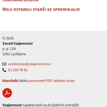
Moji ostareli starši se spreminjajo
© 2026
Zavod Vzajemnost
p. p. 134
1001 Ljubljana
urednistvo@vzajemnost.si
01 530 78 42
Naročniki
lahko
prenesete PDF celotne revije
Vzajemnost
najdete tudi na družabnih omrežjih