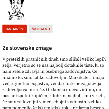
januar '26
Aktualno
Za slovenske zmage
V preteklih prazničnih dneh smo slišali veliko lepih
želja. Verjetno so se nas najbolj dotaknile tiste, ki so
nam želele zdravja in osebnega zadovoljstva. Če
imamo to, smo lahko zadovoljni. Marsikateri imajo
večje gmotno bogastvo, vendar to še ne zagotavlja
zadovoljstva in sreče. Ob koncu dneva vidimo, da
nas ne izpolni kopičenje dobrin, najbolj smo veseli,
če smo zadovoljni v medsebojnih odnosih, veliko
nam pomenijo že iskren stisk roke, prijazna beseda,