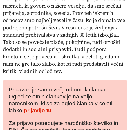
nasmeh, ki govori o našem veselju, da smo srečali
prijatelja, sorodnika, soseda. Prav teh iskrenih
odnosov smo najbolj veseli v času, ko je domala vse
podrejeno potrošništvu. V resnici se je življenjski
standard prebivalstva v zadnjih 30 letih izboljšal.
Tako so se povečale plače, pokojnine, tudi otroški
dodatki in socialni prispevki. Tudi podpora
kmetom se je povečala – skratka, v celoti gledano
nam ne gre tako slabo, kot bi radi predstavili večni
kritiki vladnih odločitev.
Prikazan je samo večji odlomek članka.
Ogled celotnih člankov je na voljo
naročnikom, ki se za ogled članka v celoti
lahko
prijavijo tu
.
Za prijavo potrebujete naročniško številko in