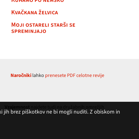
Kuhamo po nemško
Kvačkana želvica
Moji ostareli starši se
spreminjajo
Naročniki
lahko
prenesete PDF celotne revije
Vzajemnost
najdete tudi na družabnih omrežjih
 jih brez piškotkov ne bi mogli nuditi. Z obiskom in