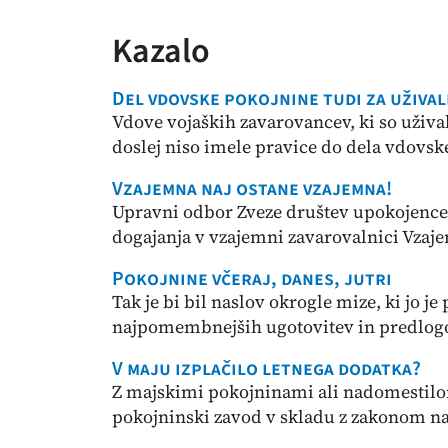
Kazalo
Del vdovske pokojnine tudi za uživa
Vdove vojaških zavarovancev, ki so uživa
doslej niso imele pravice do dela vdovsk
Vzajemna naj ostane vzajemna!
Upravni odbor Zveze društev upokojence
dogajanja v vzajemni zavarovalnici Vzaje
Pokojnine včeraj, danes, jutri
Tak je bi bil naslov okrogle mize, ki jo 
najpomembnejših ugotovitev in predlogov
V maju izplačilo letnega dodatka?
Z majskimi pokojninami ali nadomestilo
pokojninski zavod v skladu z zakonom nač