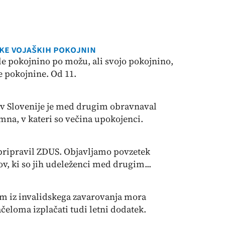
lke vojaških pokojnin
le pokojnino po možu, ali svojo pokojnino,
e pokojnine. Od 11.
v Slovenije je med drugim obravnaval
mna, v kateri so večina upokojenci.
je pripravil ZDUS. Objavljamo povzetek
, ki so jih udeleženci med drugim...
m iz invalidskega zavarovanja mora
eloma izplačati tudi letni dodatek.