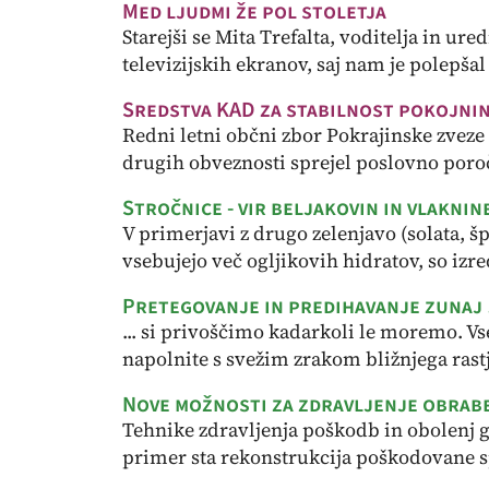
Med ljudmi že pol stoletja
Starejši se Mita Trefalta, voditelja in 
televizijskih ekranov, saj nam je polepšal
Sredstva KAD za stabilnost pokojni
Redni letni občni zbor Pokrajinske zvez
drugih obveznosti sprejel poslovno poroč
Stročnice - vir beljakovin in vlaknin
V primerjavi z drugo zelenjavo (solata, šp
vsebujejo več ogljikovih hidratov, so izre
Pretegovanje in predihavanje zunaj
... si privoščimo kadarkoli le moremo. Vsee
napolnite s svežim zrakom bližnjega rastj
Nove možnosti za zdravljenje obrab
Tehnike zdravljenja poškodb in obolenj g
primer sta rekonstrukcija poškodovane sp