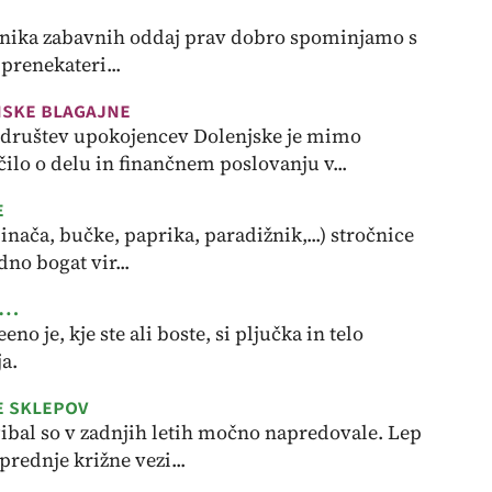
urednika zabavnih oddaj prav dobro spominjamo s
 prenekateri...
nske blagajne
e društev upokojencev Dolenjske je mimo
ilo o delu in finančnem poslovanju v...
e
inača, bučke, paprika, paradižnik,...) stročnice
dno bogat vir...
 …
no je, kje ste ali boste, si pljučka in telo
a.
e sklepov
ibal so v zadnjih letih močno napredovale. Lep
rednje križne vezi...