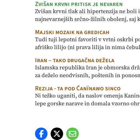
Zvišan krvni pritisk je nevaren
Zvišan krvni tlak ali hipertenzija ne boli
najnevarnejših srčno-žilnih obolenj, saj kv
Majski mozaik na gredicah
Tudi tuji lepotni favoriti v vrtni oskrbi p
afriško lilijo (ni prava lilija in nima čebule!
Iran – tako drugačna dežela
Islamska republika Iran je obmorska držav
za deželo neodvisnih, poštenih in ponosn
Rezija - ta pod Ćanïnawo sinco
Ni težko uganiti, da naslov omenja Kanin
lepe gorske narave in domala vzorno ohran