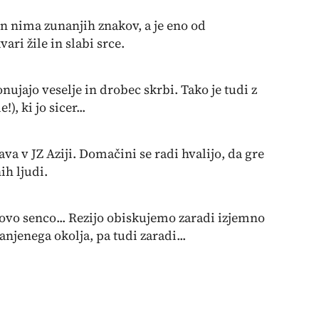
 in nima zunanjih znakov, a je eno od
ari žile in slabi srce.
onujajo veselje in drobec skrbi. Tako je tudi z
), ki jo sicer...
a v JZ Aziji. Domačini se radi hvalijo, da gre
ih ljudi.
ovo senco... Rezijo obiskujemo zaradi izjemno
jenega okolja, pa tudi zaradi...