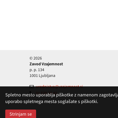
© 2026
Zavod Vzajemnost
p. p. 134
1001 Ljubljana
urednistvo@vzajemnost.si
01 530 78 42
Spletno mesto uporablja piškotke z namenom zagotavljanja
uporabo spletnega mesta soglašate s piškotki.