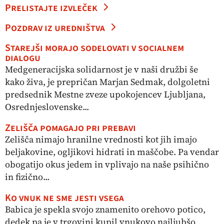
Prelistajte izvleček
Pozdrav iz uredništva
Starejši morajo sodelovati v socialnem
dialogu
Medgeneracijska solidarnost je v naši družbi še
kako živa, je prepričan Marjan Sedmak, dolgoletni
predsednik Mestne zveze upokojencev Ljubljana,
Osrednjeslovenske...
Zelišča pomagajo pri prebavi
Zelišča nimajo hranilne vrednosti kot jih imajo
beljakovine, ogljikovi hidrati in maščobe. Pa vendar
obogatijo okus jedem in vplivajo na naše psihično
in fizično...
Ko vnuk ne sme jesti vsega
Babica je spekla svojo znamenito orehovo potico,
dedek pa je v trgovini kupil vnukovo najljubšo