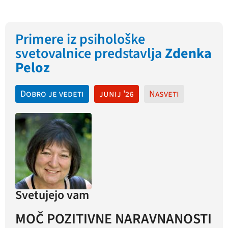
Primere iz psihološke
svetovalnice predstavlja
Zdenka
Peloz
Dobro je vedeti
junij '26
Nasveti
Svetujejo vam
MOČ POZITIVNE NARAVNANOSTI