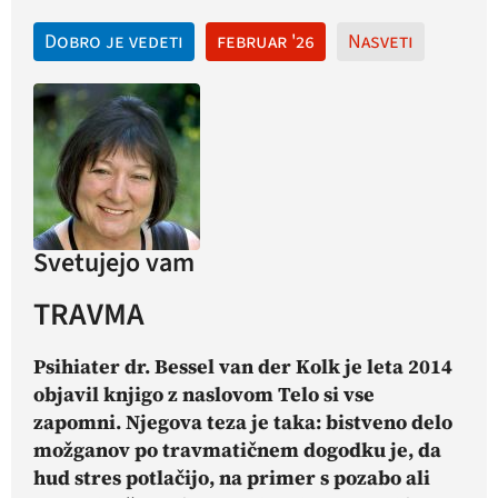
Dobro je vedeti
februar '26
Nasveti
Svetujejo vam
TRAVMA
Psihiater d
r. Bessel van der Kolk
je leta 2014
objavil knjigo z naslovom Telo si vse
zapomni. Njegova teza je taka: bistveno delo
možganov po travmatičnem dogodku je,
da
hud stres potlačijo,
na primer s pozabo ali