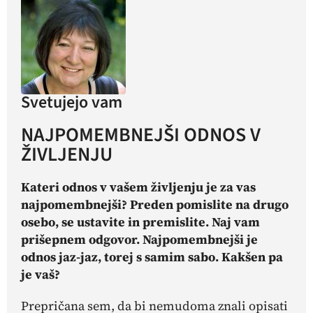
Svetujejo vam
NAJPOMEMBNEJŠI ODNOS V
ŽIVLJENJU
Kateri odnos v vašem življenju je za vas
najpomembnejši? Preden pomislite na drugo
osebo, se ustavite in premislite. Naj vam
prišepnem odgovor. Najpomembnejši je
odnos jaz-jaz, torej s samim sabo. Kakšen pa
je vaš?
Prepričana sem, da bi nemudoma znali opisati