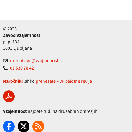
© 2026
Zavod Vzajemnost
p. p. 134
1001 Ljubljana
urednistvo@vzajemnost.si
01 530 78 42
Naročniki
lahko
prenesete PDF celotne revije
Vzajemnost
najdete tudi na družabnih omrežjih