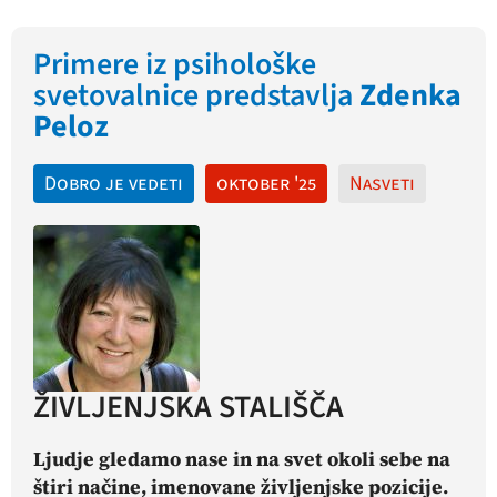
Primere iz psihološke
svetovalnice predstavlja
Zdenka
Peloz
Dobro je vedeti
oktober '25
Nasveti
ŽIVLJENJSKA STALIŠČA
Ljudje gledamo nase in na svet okoli sebe na
štiri načine, imenovane življenjske pozicije.