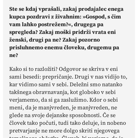
Ste se kdaj vprašali, zakaj prodajalec enega
kupca pozdravi z živahnim: »Gospod, s čim
vam lahko postrežem?«, drugega pa
spregleda? Zakaj moški pridrži vrata eni
ženski, drugi pa ne? Zakaj pozorno
prisluhnemo enemu človeku, drugemu pa
ne?
Kako si to razložiti? Odgovor se skriva v eni
sami besedi: prepričanje. Drugi v nas vidijo to,
kar vidimo sami v sebi. Deležni smo natanko
takšnega obravnavanja, kot globoko v sebi
verjamemo, da si ga zaslužimo. Kdor o sebi
meni, da je manjvreden, je manjvreden, ne
glede na svoje dejanske sposobnosti. Če se
človek tako počuti, tudi tako deluje, in nobeno
pretvarjanje ne more dolgo skriti njegovega