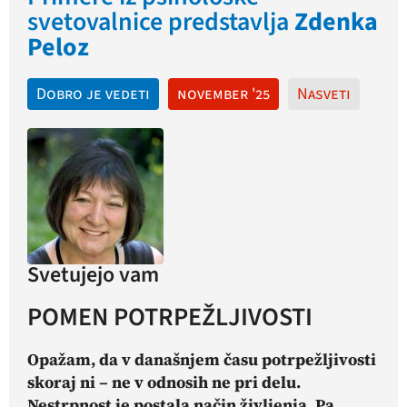
svetovalnice predstavlja
Zdenka
Peloz
Dobro je vedeti
november '25
Nasveti
Svetujejo vam
POMEN POTRPEŽLJIVOSTI
Opažam, da v današnjem času potrpežljivosti
skoraj ni – ne v odnosih ne pri delu.
Nestrpnost je postala način življenja. Pa