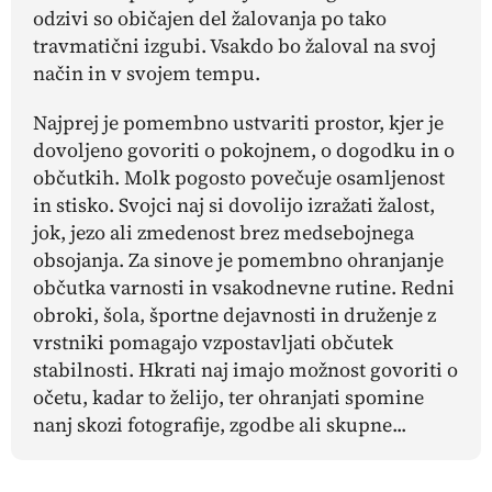
odzivi so običajen del žalovanja po tako
travmatični izgubi. Vsakdo bo žaloval na svoj
način in v svojem tempu.
Najprej je pomembno ustvariti prostor, kjer je
dovoljeno govoriti o pokojnem, o dogodku in o
občutkih. Molk pogosto povečuje osamljenost
in stisko. Svojci naj si dovolijo izražati žalost,
jok, jezo ali zmedenost brez medsebojnega
obsojanja. Za sinove je pomembno ohranjanje
občutka varnosti in vsakodnevne rutine. Redni
obroki, šola, športne dejavnosti in druženje z
vrstniki pomagajo vzpostavljati občutek
stabilnosti. Hkrati naj imajo možnost govoriti o
očetu, kadar to želijo, ter ohranjati spomine
nanj skozi fotografije, zgodbe ali skupne...