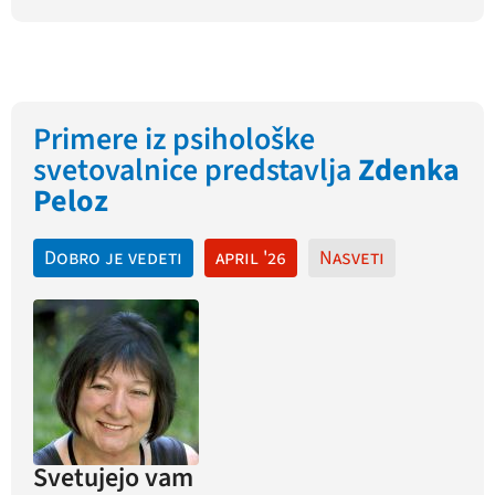
Primere iz psihološke
svetovalnice predstavlja
Zdenka
Peloz
Dobro je vedeti
april '26
Nasveti
Svetujejo vam