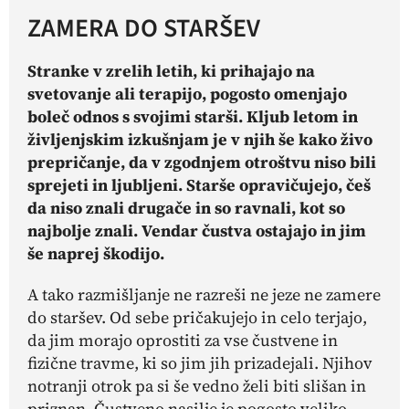
ZAMERA DO STARŠEV
Stranke v zrelih letih, ki prihajajo na
svetovanje ali terapijo, pogosto omenjajo
boleč odnos s svojimi starši. Kljub letom in
življenjskim izkušnjam je v njih še kako živo
prepričanje, da v zgodnjem otroštvu niso bili
sprejeti in ljubljeni. Starše opravičujejo, češ
da niso znali drugače in so ravnali, kot so
najbolje znali. Vendar čustva ostajajo in jim
še naprej škodijo.
A tako razmišljanje ne razreši ne jeze ne zamere
do staršev. Od sebe pričakujejo in celo terjajo,
da jim morajo oprostiti za vse čustvene in
fizične travme, ki so jim jih prizadejali. Njihov
notranji otrok pa si še vedno želi biti slišan in
priznan. Čustveno nasilje je pogosto veliko