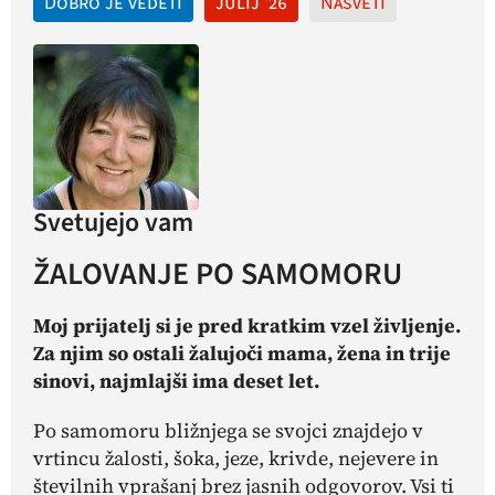
Dobro je vedeti
julij '26
Nasveti
Svetujejo vam
ŽALOVANJE PO SAMOMORU
Moj prijatelj si je pred kratkim vzel življenje.
Za njim so ostali žalujoči mama, žena in trije
sinovi, najmlajši ima deset let.
Po samomoru bližnjega se svojci znajdejo v
vrtincu žalosti, šoka, jeze, krivde, nejevere in
številnih vprašanj brez jasnih odgovorov. Vsi ti