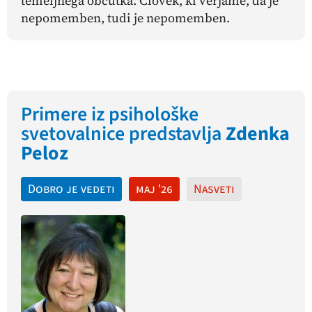
temeljnega občutka. Človek, ki verjame, da je
nepomemben, tudi je nepomemben.
Primere iz psihološke
svetovalnice predstavlja
Zdenka
Peloz
Dobro je vedeti
maj '26
Nasveti