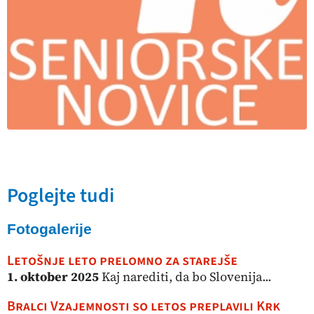
Poglejte tudi
Fotogalerije
Letošnje leto prelomno za starejše
1. oktober 2025
Kaj narediti, da bo Slovenija...
Bralci Vzajemnosti so letos preplavili Krk