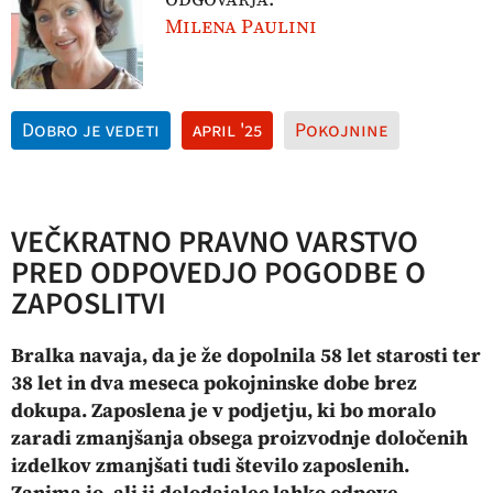
Milena Paulini
Dobro je vedeti
april '25
Pokojnine
VEČKRATNO PRAVNO VARSTVO
PRED ODPOVEDJO POGODBE O
ZAPOSLITVI
Bralka navaja, da je že dopolnila 58 let starosti ter
38 let in dva meseca pokojninske dobe brez
dokupa. Zaposlena je v podjetju, ki bo moralo
zaradi zmanjšanja obsega proizvodnje določenih
izdelkov zmanjšati tudi število zaposlenih.
Zanima jo, ali ji delodajalec lahko odpove