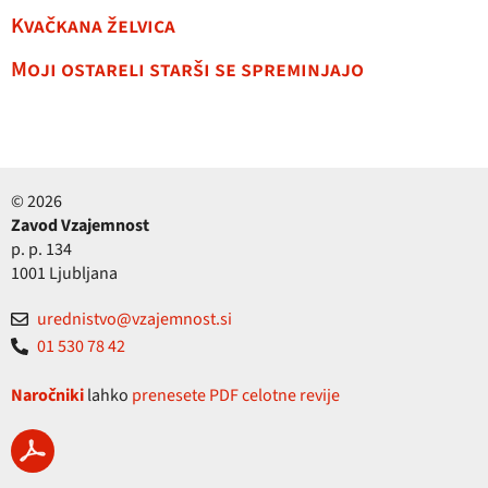
Kvačkana želvica
Moji ostareli starši se spreminjajo
© 2026
Zavod Vzajemnost
p. p. 134
1001 Ljubljana
urednistvo@vzajemnost.si
01 530 78 42
Naročniki
lahko
prenesete PDF celotne revije