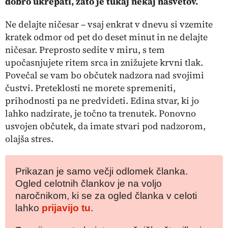
dobro ukrepati, zato je tukaj nekaj nasvetov.
Ne delajte ničesar
– vsaj enkrat v dnevu si vzemite
kratek odmor od pet do deset minut in ne delajte
ničesar. Preprosto sedite v miru, s tem
upočasnjujete ritem srca in znižujete krvni tlak.
Povečal se vam bo občutek nadzora nad svojimi
čustvi. Preteklosti ne morete spremeniti,
prihodnosti pa ne predvideti. Edina stvar, ki jo
lahko nadzirate, je točno ta trenutek. Ponovno
usvojen občutek, da imate stvari pod nadzorom,
olajša stres.
Prikazan je samo večji odlomek članka.
Ogled celotnih člankov je na voljo
naročnikom, ki se za ogled članka v celoti
lahko
prijavijo tu
.