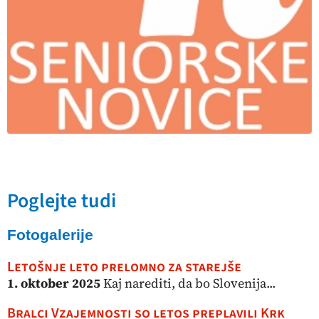
Poglejte tudi
Fotogalerije
Letošnje leto prelomno za starejše
1. oktober 2025
Kaj narediti, da bo Slovenija...
Bralci Vzajemnosti so letos preplavili Krk