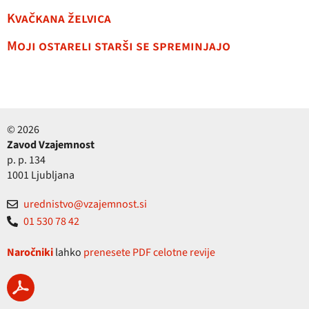
Kvačkana želvica
Moji ostareli starši se spreminjajo
© 2026
Zavod Vzajemnost
p. p. 134
1001 Ljubljana
urednistvo@vzajemnost.si
01 530 78 42
Naročniki
lahko
prenesete PDF celotne revije