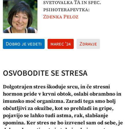
svetovalka TA in spec.
psihoterapevtka:
Zdenka Peloz
Dobro je vedeti
marec '24
Zdravje
OSVOBODITE SE STRESA
Dolgotrajen stres škoduje srcu, in če stresni
hormon pride v krvni obtok, oslabi obrambno in
imunsko moč organizma. Zaradi tega smo bolj
občutljivi za okužbe, kot so prehladi in gripe,
pojavijo se lahko tudi astma, rak, slabšanje
spomina. Ker stres ne bo izzvenel sam od sebe, je