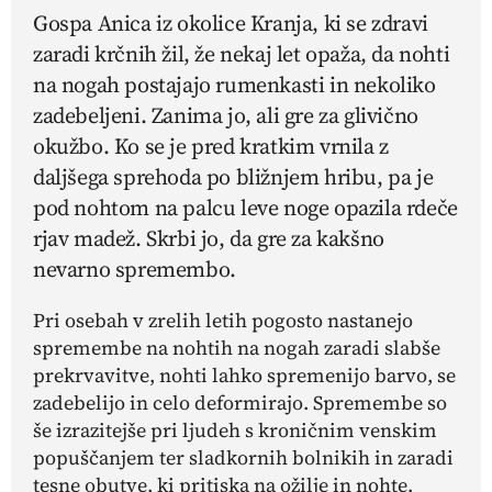
Gospa Anica iz okolice Kranja, ki se zdravi
zaradi krčnih žil, že nekaj let opaža, da nohti
na nogah postajajo rumenkasti in nekoliko
zadebeljeni. Zanima jo, ali gre za glivično
okužbo. Ko se je pred kratkim vrnila z
daljšega sprehoda po bližnjem hribu, pa je
pod nohtom na palcu leve noge opazila rdeče
rjav madež. Skrbi jo, da gre za kakšno
nevarno spremembo.
Pri osebah v zrelih letih pogosto nastanejo
spremembe na nohtih na nogah zaradi slabše
prekrvavitve, nohti lahko spremenijo barvo, se
zadebelijo in celo deformirajo. Spremembe so
še izrazitejše pri ljudeh s kroničnim venskim
popuščanjem ter sladkornih bolnikih in zaradi
tesne obutve, ki pritiska na ožilje in nohte.