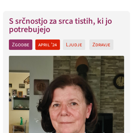
S srčnostjo za srca tistih, ki jo
potrebujejo
Zgodbe
april '24
Ljudje
Zdravje