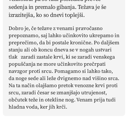
sedenja in premalo gibanja. Težava je še
izrazitejša, ko so dnevi toplejši.
Dobro je, če težave z venami pravočasno
prepoznamo, saj lahko učinkovito ukrepamo in
preprečimo, da bi postale kronične. Po daljšem
stanju ali ob koncu dneva se v nogah ustvari
tlak zaradi zastale krvi, ki se zaradi venskega
popuščanja ne more učinkovito prečrpati
navzgor proti srcu. Pomagamo si lahko tako,
da noge sede ali leže dvignemo nad višino srca.
Na ta način olajšamo pretok venozne krvi proti
srcu, zaradi česar se zmanjšajo utrujenost,
občutek teže in otekline nog. Venam prija tudi
hladna voda, ker jih krči.