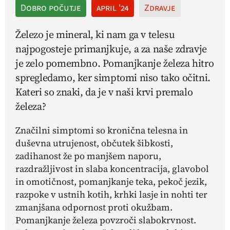
Dobro počutje
april '24
Zdravje
Železo je mineral, ki nam ga v telesu
najpogosteje primanjkuje, a za naše zdravje
je zelo pomembno. Pomanjkanje železa hitro
spregledamo, ker simptomi niso tako očitni.
Kateri so znaki, da je v naši krvi premalo
železa?
Značilni simptomi so kronična telesna in
duševna utrujenost, občutek šibkosti,
zadihanost že po manjšem naporu,
razdražljivost in slaba koncentracija, glavobol
in omotičnost, pomanjkanje teka, pekoč jezik,
razpoke v ustnih kotih, krhki lasje in nohti ter
zmanjšana odpornost proti okužbam.
Pomanjkanje železa povzroči slabokrvnost.