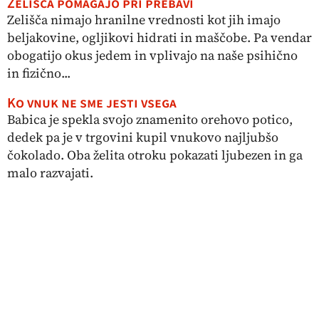
Zelišča pomagajo pri prebavi
Zelišča nimajo hranilne vrednosti kot jih imajo
beljakovine, ogljikovi hidrati in maščobe. Pa vendar
obogatijo okus jedem in vplivajo na naše psihično
in fizično...
Ko vnuk ne sme jesti vsega
Babica je spekla svojo znamenito orehovo potico,
dedek pa je v trgovini kupil vnukovo najljubšo
čokolado. Oba želita otroku pokazati ljubezen in ga
malo razvajati.