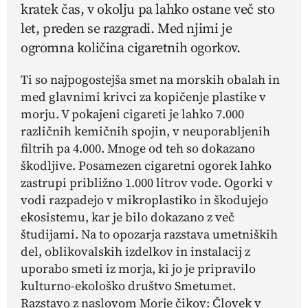
kratek čas, v okolju pa lahko ostane več sto
let, preden se razgradi. Med njimi je
ogromna količina cigaretnih ogorkov.
Ti so najpogostejša smet na morskih obalah in
med glavnimi krivci za kopičenje plastike v
morju. V pokajeni cigareti je lahko 7.000
različnih kemičnih spojin, v neuporabljenih
filtrih pa 4.000. Mnoge od teh so dokazano
škodljive. Posamezen cigaretni ogorek lahko
zastrupi približno 1.000 litrov vode. Ogorki v
vodi razpadejo v mikroplastiko in škodujejo
ekosistemu, kar je bilo dokazano z več
študijami. Na to opozarja razstava umetniških
del, oblikovalskih izdelkov in instalacij z
uporabo smeti iz morja, ki jo je pripravilo
kulturno-ekološko društvo Smetumet.
Razstavo z naslovom Morje čikov: Človek v