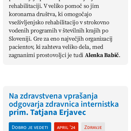
rehabilitaciji. V veliko pomoč so jim
koronarna društva, ki omogočajo
vseživljenjsko rehabilitacijo v strokovno
vodenih programih v številnih krajih po
Sloveniji. Gre za eno največjih organizacij
pacientov, ki zahteva veliko dela, med
zagnanimi prostovoljci je tudi
Alenka Babič
.
Na zdravstvena vprašanja
odgovarja zdravnica internistka
prim. Tatjana Erjavec
Dobro je vedeti
april '24
Zdravje