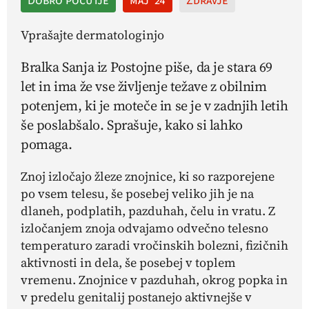
Dobro počutje
maj '24
Zdravje
Vprašajte dermatologinjo
Bralka Sanja iz Postojne piše, da je stara 69
let in ima že vse življenje težave z obilnim
potenjem, ki je moteče in se je v zadnjih letih
še poslabšalo. Sprašuje, kako si lahko
pomaga.
Znoj izločajo žleze znojnice, ki so razporejene
po vsem telesu, še posebej veliko jih je na
dlaneh, podplatih, pazduhah, čelu in vratu. Z
izločanjem znoja odvajamo odvečno telesno
temperaturo zaradi vročinskih bolezni, fizičnih
aktivnosti in dela, še posebej v toplem
vremenu. Znojnice v pazduhah, okrog popka in
v predelu genitalij postanejo aktivnejše v