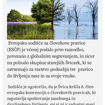
Evropsko sodišče za človekove pravice
(ESČP) je včeraj podalo prvo razsodbo,
povezano z globalnim segrevanjem, in sicer
na pobudo skupine starejših Švicark, ki se
zavzemajo za varstvo podnebja ter pravico
do življenja zase in za svoje vnuke.
Sodišče je ugotovilo, da je Švica kršila 8. člen
evropske konvencije o človekovih pravicah, ki
zagotavlja spoštovanje zasebnega in
družinskega življenja, saj si ni v zadostni meri