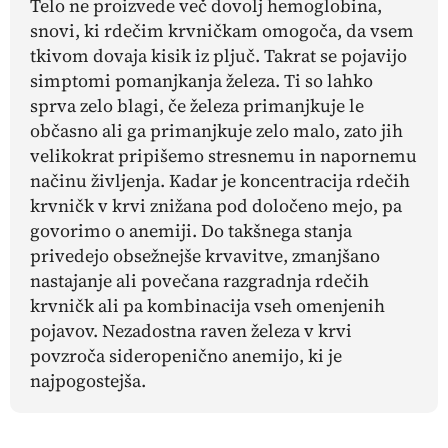
Telo ne proizvede več dovolj hemoglobina,
snovi, ki rdečim krvničkam omogoča, da vsem
tkivom dovaja kisik iz pljuč. Takrat se pojavijo
simptomi pomanjkanja železa. Ti so lahko
sprva zelo blagi, če železa primanjkuje le
občasno ali ga primanjkuje zelo malo, zato jih
velikokrat pripišemo stresnemu in napornemu
načinu življenja. Kadar je koncentracija rdečih
krvničk v krvi znižana pod določeno mejo, pa
govorimo o anemiji. Do takšnega stanja
privedejo obsežnejše krvavitve, zmanjšano
nastajanje ali povečana razgradnja rdečih
krvničk ali pa kombinacija vseh omenjenih
pojavov. Nezadostna raven železa v krvi
povzroča sideropenično anemijo, ki je
najpogostejša.