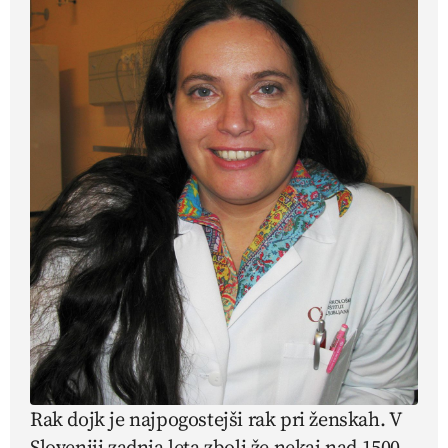
Rak dojk je najpogostejši rak pri ženskah. V
Sloveniji zadnja leta zboli že nekaj nad 1500