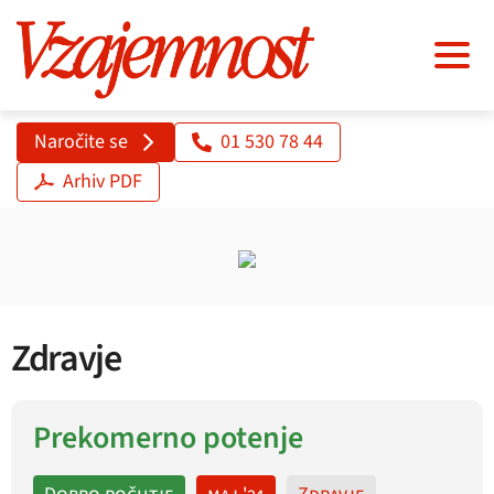
Naročite se
01 530 78 44
Arhiv PDF
Zdravje
Prekomerno potenje