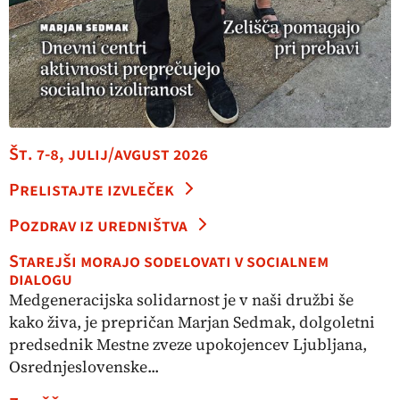
Št. 7-8, julij/avgust 2026
Prelistajte izvleček
Pozdrav iz uredništva
Starejši morajo sodelovati v socialnem
dialogu
Medgeneracijska solidarnost je v naši družbi še
kako živa, je prepričan Marjan Sedmak, dolgoletni
predsednik Mestne zveze upokojencev Ljubljana,
Osrednjeslovenske...