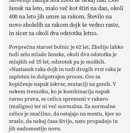
žensk na leto, malo več kot štiri na dan, okoli
400 na leto jih umre za rakom. Število na
novo zbolelih za rakom dojk še vedno raste,
in sicer za okoli dva odstotka letno.
Povprečna starost bolnic je 62 let. Zbolijo lahko
tudi zelo mlade ženske, okoli dva odstotka je
mlajših od 35 let, odstotek pa je moških.
»Nastanek raka dojk in tudi drugih vrst raka je
zapleten in dolgotrajen proces. Gre za
kopičenje napak (okvar, mutacij) na genih. V
nekem trenutku, ko je kombinacija napak
ravno prava, se celica spremeni v rakavo
(maligno) ter ni več normalna. Za normalne
celice je značilno, da ostajajo na mestu, kjer so
zrasle, da nekaj časa živijo, nato propadejo in
jih nadomestijo nove.