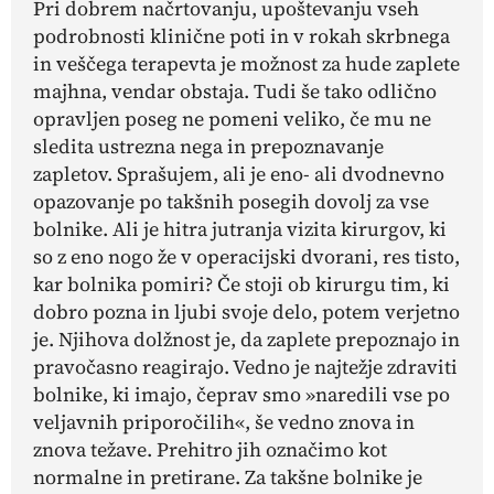
Pri dobrem načrtovanju, upoštevanju vseh
podrobnosti klinične poti in v rokah skrbnega
in veščega terapevta je možnost za hude zaplete
majhna, vendar obstaja. Tudi še tako odlično
opravljen poseg ne pomeni veliko, če mu ne
sledita ustrezna nega in prepoznavanje
zapletov. Sprašujem, ali je eno- ali dvodnevno
opazovanje po takšnih posegih dovolj za vse
bolnike. Ali je hitra jutranja vizita kirurgov, ki
so z eno nogo že v operacijski dvorani, res tisto,
kar bolnika pomiri? Če stoji ob kirurgu tim, ki
dobro pozna in ljubi svoje delo, potem verjetno
je. Njihova dolžnost je, da zaplete prepoznajo in
pravočasno reagirajo. Vedno je najtežje zdraviti
bolnike, ki imajo, čeprav smo »naredili vse po
veljavnih priporočilih«, še vedno znova in
znova težave. Prehitro jih označimo kot
normalne in pretirane. Za takšne bolnike je