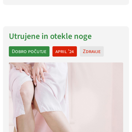
Utrujene in otekle noge
Dobro počutje
april '24
Zdravje