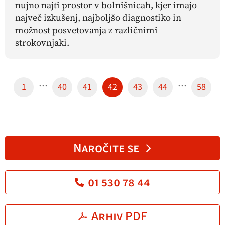
nujno najti prostor v bolnišnicah, kjer imajo
največ izkušenj, najboljšo diagnostiko in
možnost posvetovanja z različnimi
strokovnjaki.
…
…
1
40
41
42
43
44
58
Naročite se
01 530 78 44
Arhiv PDF