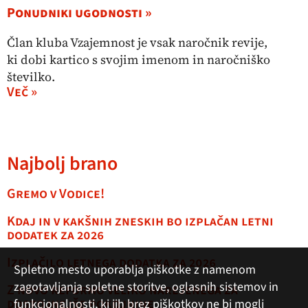
Ponudniki ugodnosti »
Član kluba Vzajemnost je vsak naročnik revije,
ki dobi kartico s svojim imenom in naročniško
številko.
Več »
Najbolj brano
Gremo v Vodice!
Kdaj in v kakšnih zneskih bo izplačan letni
dodatek za 2026
Izplačilo letnega dodatka za 2026
Spletno mesto uporablja piškotke z namenom
zagotavljanja spletne storitve, oglasnih sistemov in
Z novo reformo veliko narejenega za
dostojnejše pokojnine
funkcionalnosti, ki jih brez piškotkov ne bi mogli