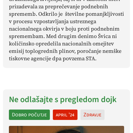
prizadevala za preprečevanje podnebnih
sprememb. Odkrilo je številne pomanjkljivosti
v procesu vzpostavljanja ustreznega
nacionalnega okvirja v boju proti podnebnim
spremembam. Med drugim denimo Švica ni
količinsko opredelila nacionalnih omejitev
emisij toplogrednih plinov, poročanje nemške
tiskovne agencije dpa povzema STA.
Ne odlašajte s pregledom dojk
Dobro počutje
april '24
Zdravje