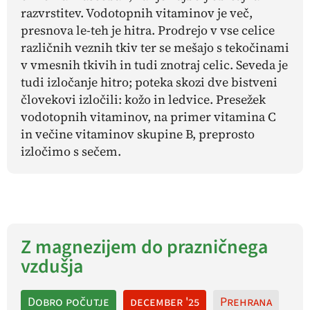
razvrstitev. Vodotopnih vitaminov je več,
presnova le-teh je hitra. Prodrejo v vse celice
različnih veznih tkiv ter se mešajo s tekočinami
v vmesnih tkivih in tudi znotraj celic. Seveda je
tudi izločanje hitro; poteka skozi dve bistveni
človekovi izločili: kožo in ledvice. Presežek
vodotopnih vitaminov, na primer vitamina C
in večine vitaminov skupine B, preprosto
izločimo s sečem.
Z magnezijem do prazničnega
vzdušja
Dobro počutje
december '25
Prehrana