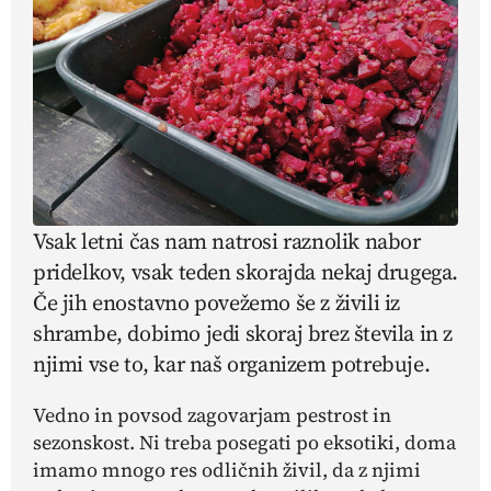
Vsak letni čas nam natrosi raznolik nabor
pridelkov, vsak teden skorajda nekaj drugega.
Če jih enostavno povežemo še z živili iz
shrambe, dobimo jedi skoraj brez števila in z
njimi vse to, kar naš organizem potrebuje.
Vedno in povsod zagovarjam pestrost in
sezonskost. Ni treba posegati po eksotiki, doma
imamo mnogo res odličnih živil, da z njimi