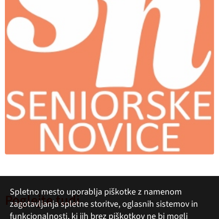
Spletno mesto uporablja piškotke z namenom
Poglejte tudi
zagotavljanja spletne storitve, oglasnih sistemov in
funkcionalnosti, ki jih brez piškotkov ne bi mogli