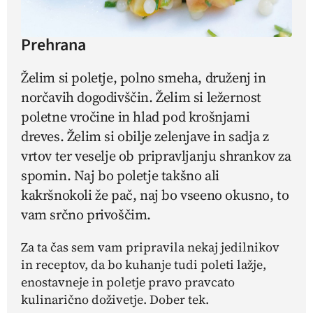
Prehrana
Želim si poletje, polno smeha, druženj in
norčavih dogodivščin. Želim si ležernost
poletne vročine in hlad pod krošnjami
dreves. Želim si obilje zelenjave in sadja z
vrtov ter veselje ob pripravljanju shrankov za
spomin. Naj bo poletje takšno ali
kakršnokoli že pač, naj bo vseeno okusno, to
vam srčno privoščim.
Za ta čas sem vam pripravila nekaj jedilnikov
in receptov, da bo kuhanje tudi poleti lažje,
enostavneje in poletje pravo pravcato
kulinarično doživetje. Dober tek.