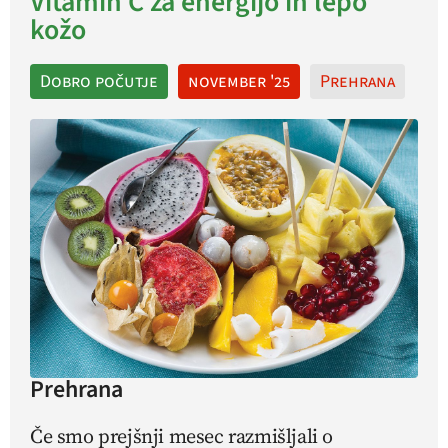
Vitamin C za energijo in lepo
kožo
Dobro počutje
november '25
Prehrana
Prehrana
Če smo prejšnji mesec razmišljali o