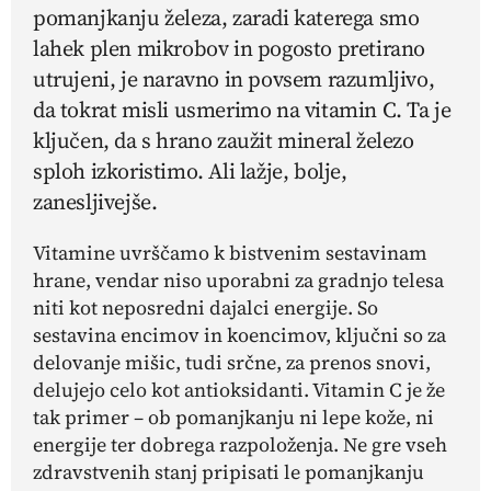
pomanjkanju železa, zaradi katerega smo
lahek plen mikrobov in pogosto pretirano
utrujeni, je naravno in povsem razumljivo,
da tokrat misli usmerimo na vitamin C. Ta je
ključen, da s hrano zaužit mineral železo
sploh izkoristimo. Ali lažje, bolje,
zanesljivejše.
Vitamine uvrščamo k bistvenim sestavinam
hrane, vendar niso uporabni za gradnjo telesa
niti kot neposredni dajalci energije. So
sestavina encimov in koencimov, ključni so za
delovanje mišic, tudi srčne, za prenos snovi,
delujejo celo kot antioksidanti. Vitamin C je že
tak primer – ob pomanjkanju ni lepe kože, ni
energije ter dobrega razpoloženja. Ne gre vseh
zdravstvenih stanj pripisati le pomanjkanju