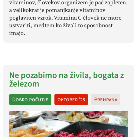
vitaminov, človekov organizem je pač zapleten,
a velikokrat je pomanjkanje vitaminov
poglaviten vzrok. Vitamina C človek ne more
ustvariti, medtem ko živali to sposobnost
imajo.
Ne pozabimo na živila, bogata z
železom
Dobro počutje
oktober '25
Prehrana