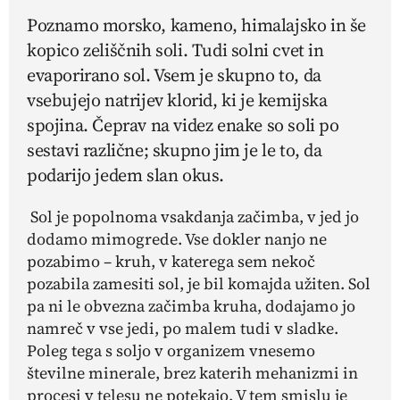
Poznamo morsko, kameno, himalajsko in še
kopico zeliščnih soli. Tudi solni cvet in
evaporirano sol. Vsem je skupno to, da
vsebujejo natrijev klorid, ki je kemijska
spojina. Čeprav na videz enake so soli po
sestavi različne; skupno jim je le to, da
podarijo jedem slan okus.
Sol je popolnoma vsakdanja začimba, v jed jo
dodamo mimogrede. Vse dokler nanjo ne
pozabimo – kruh, v katerega sem nekoč
pozabila zamesiti sol, je bil komajda užiten. Sol
pa ni le obvezna začimba kruha, dodajamo jo
namreč v vse jedi, po malem tudi v sladke.
Poleg tega s soljo v organizem vnesemo
številne minerale, brez katerih mehanizmi in
procesi v telesu ne potekajo. V tem smislu je