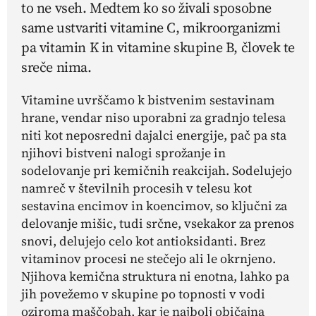
to ne vseh. Medtem ko so živali sposobne
same ustvariti vitamine C, mikroorganizmi
pa vitamin K in vitamine skupine B, človek te
sreče nima.
Vitamine uvrščamo k bistvenim sestavinam
hrane, vendar niso uporabni za gradnjo telesa
niti kot neposredni dajalci energije, pač pa sta
njihovi bistveni nalogi sprožanje in
sodelovanje pri kemičnih reakcijah. Sodelujejo
namreč v številnih procesih v telesu kot
sestavina encimov in koencimov, so ključni za
delovanje mišic, tudi srčne, vsekakor za prenos
snovi, delujejo celo kot antioksidanti. Brez
vitaminov procesi ne stečejo ali le okrnjeno.
Njihova kemična struktura ni enotna, lahko pa
jih povežemo v skupine po topnosti v vodi
oziroma maščobah, kar je najbolj običajna