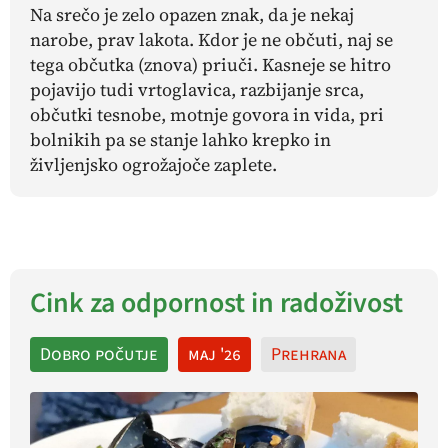
Na srečo je zelo opazen znak, da je nekaj
narobe, prav lakota. Kdor je ne občuti, naj se
tega občutka (znova) priuči. Kasneje se hitro
pojavijo tudi vrtoglavica, razbijanje srca,
občutki tesnobe, motnje govora in vida, pri
bolnikih pa se stanje lahko krepko in
življenjsko ogrožajoče zaplete.
Cink za odpornost in radoživost
Dobro počutje
maj '26
Prehrana