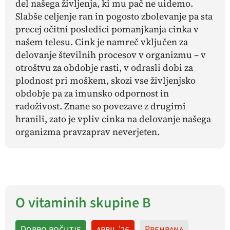
del našega življenja, ki mu pač ne uidemo.
Slabše celjenje ran in pogosto zbolevanje pa sta
precej očitni posledici pomanjkanja cinka v
našem telesu. Cink je namreč vključen za
delovanje številnih procesov v organizmu – v
otroštvu za obdobje rasti, v odrasli dobi za
plodnost pri moškem, skozi vse življenjsko
obdobje pa za imunsko odpornost in
radoživost. Znane so povezave z drugimi
hranili, zato je vpliv cinka na delovanje našega
organizma pravzaprav neverjeten.
O vitaminih skupine B
Dobro počutje
april '26
Prehrana