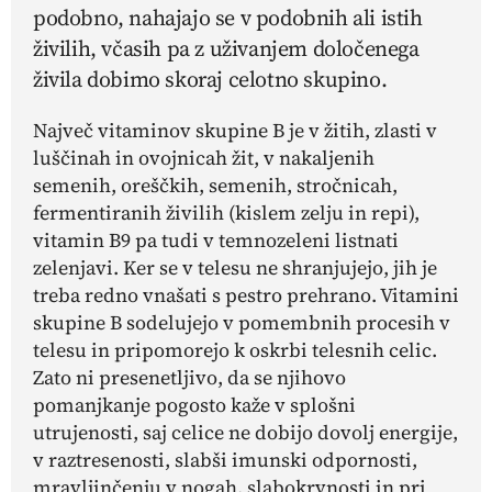
podobno, nahajajo se v podobnih ali istih
živilih, včasih pa z uživanjem določenega
živila dobimo skoraj celotno skupino.
Največ vitaminov skupine B je v žitih, zlasti v
luščinah in ovojnicah žit, v nakaljenih
semenih, oreščkih, semenih, stročnicah,
fermentiranih živilih (kislem zelju in repi),
vitamin B9 pa tudi v temnozeleni listnati
zelenjavi. Ker se v telesu ne shranjujejo, jih je
treba redno vnašati s pestro prehrano. Vitamini
skupine B sodelujejo v pomembnih procesih v
telesu in pripomorejo k oskrbi telesnih celic.
Zato ni presenetljivo, da se njihovo
pomanjkanje pogosto kaže v splošni
utrujenosti, saj celice ne dobijo dovolj energije,
v raztresenosti, slabši imunski odpornosti,
mravljinčenju v nogah, slabokrvnosti in pri