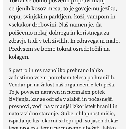
Tokrat se bomo posvetili pripravi manj
cenjenih kosov mesa, to je govejemu jeziku,
repu, svinjskim parkljem, koži, vampom in
vsekakor drobovini. Naš namen je, da
poiščemo nekaj dobrega in koristnega za
zdravje tudi v teh živilih. In zdravega ni malo.
Predvsem se bomo tokrat osredotočili na
kolagen.
S pestro in res raznoliko prehrano lahko
zadostimo vsem potrebam telesa po hranilih.
Vendar pa na žalost naš organizem z leti peša.
To je povsem naraven in normalen potek
življenja, kar se odraža v slabši in počasnejši
presnovi, vodi pa v manjši izkoristek hranil in
nato v vidno staranje. Gube, ohlapnost mišic,
izpadanje las, okorni sklepi ipd. so jasen dokaz
tega procesa, temu ne moremo ubežati, lahko