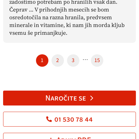
zadostimo potrebam po hranilih vsak dan.
Čeprav … V prihodnjih mesecih se bom
osredotočila na razna hranila, predvsem
minerale in vitamine, ki nam jih morda kljub
vsemu še primanjkuje.
…
1
2
3
15
Naročite se
01 530 78 44