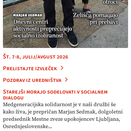
Št. 7-8, julij/avgust 2026
Prelistajte izvleček
Pozdrav iz uredništva
Starejši morajo sodelovati v socialnem
dialogu
Medgeneracijska solidarnost je v naši družbi še
kako živa, je prepričan Marjan Sedmak, dolgoletni
predsednik Mestne zveze upokojencev Ljubljana,
Osrednjeslovenske...