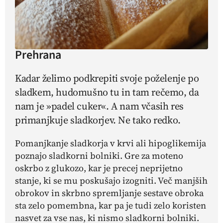
Prehrana
Kadar želimo podkrepiti svoje poželenje po
sladkem, hudomušno tu in tam rečemo, da
nam je »padel cuker«. A nam včasih res
primanjkuje sladkorjev. Ne tako redko.
Pomanjkanje sladkorja v krvi ali hipoglikemija
poznajo sladkorni bolniki. Gre za moteno
oskrbo z glukozo, kar je precej neprijetno
stanje, ki se mu poskušajo izogniti. Več manjših
obrokov in skrbno spremljanje sestave obroka
sta zelo pomembna, kar pa je tudi zelo koristen
nasvet za vse nas, ki nismo sladkorni bolniki.