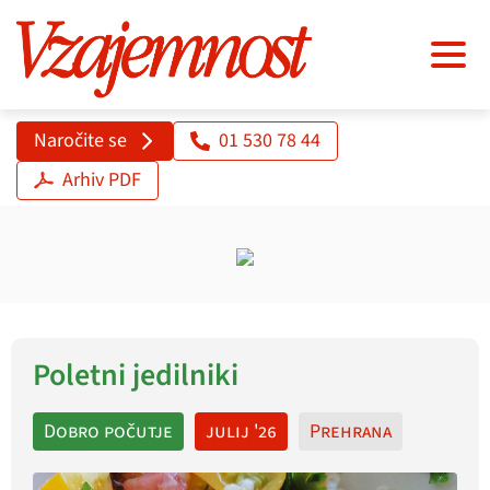
Naročite se
01 530 78 44
Arhiv PDF
Poletni jedilniki
Dobro počutje
julij '26
Prehrana