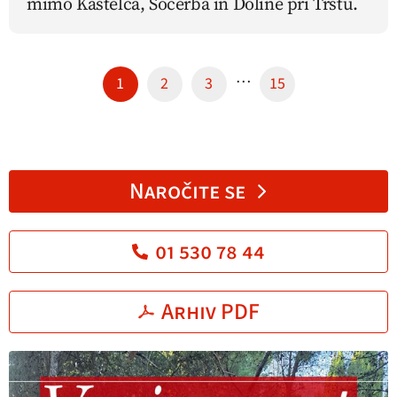
mimo Kastelca, Socerba in Doline pri Trstu.
…
1
2
3
15
Naročite se
01 530 78 44
Arhiv PDF