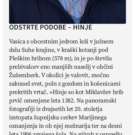
ODSTRTE PODOBE – HINJE
Vasica z obcestnim jedrom leži v južnem
delu Suhe krajine, v kraški kotanji pod
Pleškim hribom (578 m), in je po številu
prebivalcev eno manjših naselij v občini
Žužemberk. V okolici je valovit, močno
zakrasel svet, poln z gozdom in košenicami
prekritih vrtač. »Hinje so kot Miklavžev hrib
prvič omenjene leta 1382. Na panoramski
fotografiji iz dvajsetih let 20. stoletja
izstopata župnijska cerkev Marijinega
oznanjenja in ob njej mežnarija ter na desni
leta 1906 zgrajena šola. Na njivah v ospredju