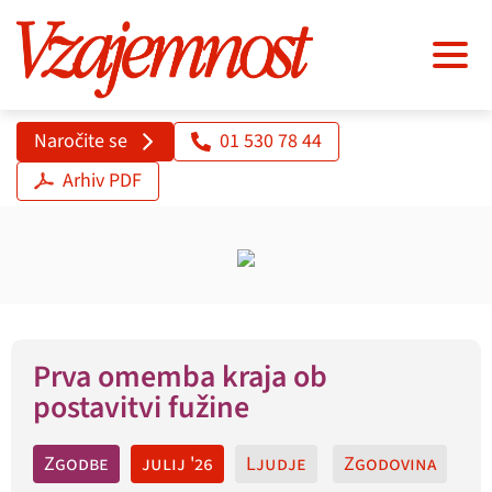
Naročite se
01 530 78 44
Arhiv PDF
Prva omemba kraja ob
postavitvi fužine
Zgodbe
julij '26
Ljudje
Zgodovina