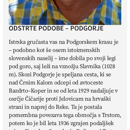
ODSTRTE PODOBE – PODGORJE
Istrska gručasta vas na Podgorskem krasu je
– podobno kot še osem istoimenskih
slovenskih naselij – ime dobila po svoji legi
pod goro, saj leži na vznožju Slavnika (1028
m). Skozi Podgorje je speljana cesta, ki se
nad Črnim Kalom odcepi od avtoceste
Razdrto–Koper in se od leta 1929 nadaljuje v
osrčje Čičarije proti Jelovicam na hrvaški
strani in naprej do Reke. Ta je postala
pomembna povezava tega območja s Trstom,
potem ko je bil leta 1936 zgrajen podaljšek