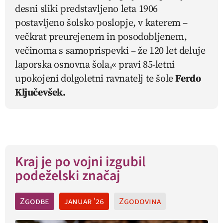
desni sliki predstavljeno leta 1906
postavljeno šolsko poslopje, v katerem –
večkrat preurejenem in posodobljenem,
večinoma s samoprispevki – že 120 let deluje
laporska osnovna šola,« pravi 85-letni
upokojeni dolgoletni ravnatelj te šole
Ferdo
Ključevšek.
Kraj je po vojni izgubil
podeželski značaj
Zgodbe
januar '26
Zgodovina