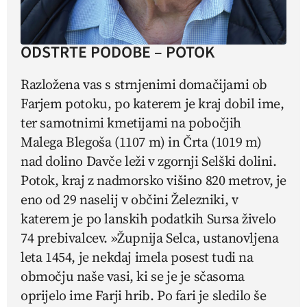
ODSTRTE PODOBE – POTOK
Razložena vas s strnjenimi domačijami ob
Farjem potoku, po katerem je kraj dobil ime,
ter samotnimi kmetijami na pobočjih
Malega Blegoša (1107 m) in Črta (1019 m)
nad dolino Davče leži v zgornji Selški dolini.
Potok, kraj z nadmorsko višino 820 metrov, je
eno od 29 naselij v občini Železniki, v
katerem je po lanskih podatkih Sursa živelo
74 prebivalcev. »Župnija Selca, ustanovljena
leta 1454, je nekdaj imela posest tudi na
območju naše vasi, ki se je je sčasoma
oprijelo ime Farji hrib. Po fari je sledilo še