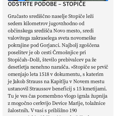
ODSTRTE PODOBE – STOPIČE
Gručasto središčno naselje Stopiče leži
sedem kilometrov jugovzhodno od
občinskega središča Novo mesto, sredi
valovitega zakraselega sveta novomeške
pokrajine pod Gorjanci. Najbolj zgoščena
poselitev je ob cesti Črmošnjice pri
Stopičah–Dolž, število prebivalcev pa že
desetletja nenehno narašča. »Stopiče se prvič
omenjajo leta 1518 v dokumentu, s katerim
je Jakob Strauss na Kapitlju v Novem mestu
ustanovil Straussov beneficij s 15 kmetijami.
Tu je ves čas pomembno vlogo igrala župnija
z mogočno cerkvijo Device Marije, tolažnice
žalostnih. V vasi s približno 190