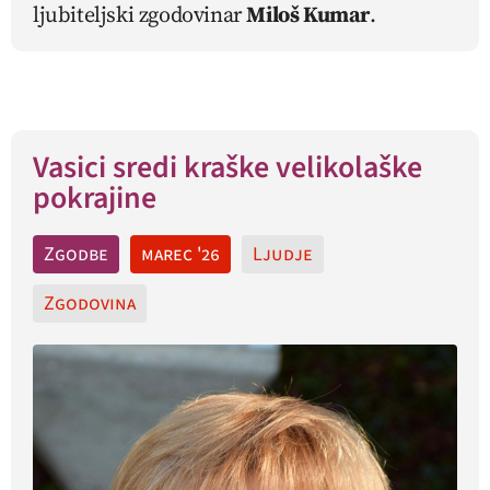
ljubiteljski zgodovinar
Miloš Kumar
.
Vasici sredi kraške velikolaške
pokrajine
Zgodbe
marec '26
Ljudje
Zgodovina