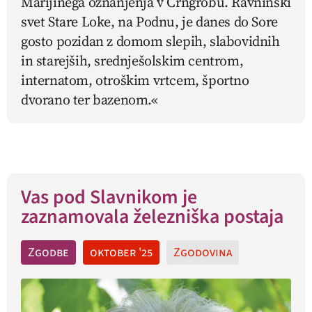
Marijinega oznanjenja v Crngrobu. Ravninski
svet Stare Loke, na Podnu, je danes do Sore
gosto pozidan z domom slepih, slabovidnih
in starejših, srednješolskim centrom,
internatom, otroškim vrtcem, športno
dvorano ter bazenom.«
Vas pod Slavnikom je
zaznamovala železniška postaja
Zgodbe
oktober '25
Zgodovina