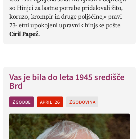
so Hinjci za lastne potrebe pridelovali žito,
koruzo, krompir in druge poljščine,« pravi
73-letni upokojeni upravnik hinjske pošte
Ciril Papež
.
Vas je bila do leta 1945 središče
Brd
Zgodbe
april '26
Zgodovina