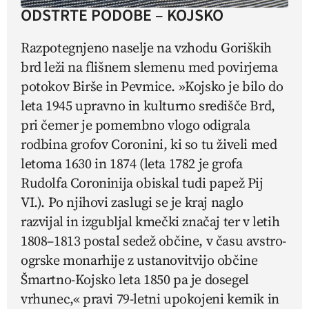
ODSTRTE PODOBE – KOJSKO
Razpotegnjeno naselje na vzhodu Goriških
brd leži na flišnem slemenu med povirjema
potokov Birše in Pevmice. »Kojsko je bilo do
leta 1945 upravno in kulturno središče Brd,
pri čemer je pomembno vlogo odigrala
rodbina grofov Coronini, ki so tu živeli med
letoma 1630 in 1874 (leta 1782 je grofa
Rudolfa Coroninija obiskal tudi papež Pij
VI.). Po njihovi zaslugi se je kraj naglo
razvijal in izgubljal kmečki značaj ter v letih
1808–1813 postal sedež občine, v času avstro-
ogrske monarhije z ustanovitvijo občine
Šmartno-Kojsko leta 1850 pa je dosegel
vrhunec,« pravi 79-letni upokojeni kemik in