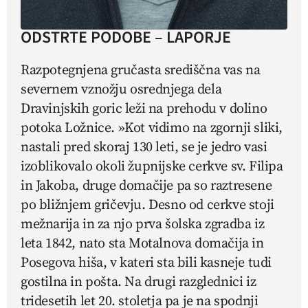
ODSTRTE PODOBE – LAPORJE
Razpotegnjena gručasta središčna vas na
severnem vznožju osrednjega dela
Dravinjskih goric leži na prehodu v dolino
potoka Ložnice. »Kot vidimo na zgornji sliki,
nastali pred skoraj 130 leti, se je jedro vasi
izoblikovalo okoli župnijske cerkve sv. Filipa
in Jakoba, druge domačije pa so raztresene
po bližnjem gričevju. Desno od cerkve stoji
mežnarija in za njo prva šolska zgradba iz
leta 1842, nato sta Motalnova domačija in
Posegova hiša, v kateri sta bili kasneje tudi
gostilna in pošta. Na drugi razglednici iz
tridesetih let 20. stoletja pa je na spodnji