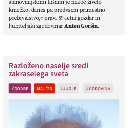
stanovanjskimi hišami je nekoč živelo
kmečko, danes pa predvsem primestno
prebivalstvo,« pravi 59-letni gozdar in
ljubiteljski zgodovinar
Anton Goršin
.
Razloženo naselje sredi
zakraselega sveta
Zgodbe
maj '26
Ljudje
Zgodovina