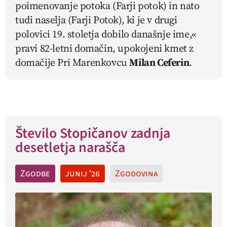
poimenovanje potoka (Farji potok) in nato
tudi naselja (Farji Potok), ki je v drugi
polovici 19. stoletja dobilo današnje ime,«
pravi 82-letni domačin, upokojeni kmet z
domačije Pri Marenkovcu
Milan Ceferin
.
Število Stopičanov zadnja
desetletja narašča
Zgodbe
junij '26
Zgodovina