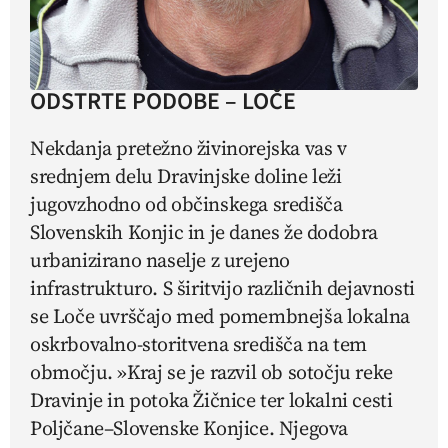
ODSTRTE PODOBE – LOČE
Nekdanja pretežno živinorejska vas v
srednjem delu Dravinjske doline leži
jugovzhodno od občinskega središča
Slovenskih Konjic in je danes že dodobra
urbanizirano naselje z urejeno
infrastrukturo. S širitvijo različnih dejavnosti
se Loče uvrščajo med pomembnejša lokalna
oskrbovalno-storitvena središča na tem
območju. »Kraj se je razvil ob sotočju reke
Dravinje in potoka Žičnice ter lokalni cesti
Poljčane–Slovenske Konjice. Njegova