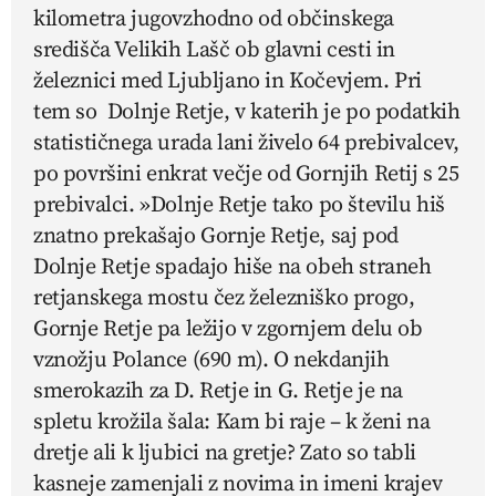
kilometra jugovzhodno od občinskega
središča Velikih Lašč ob glavni cesti in
železnici med Ljubljano in Kočevjem. Pri
tem so Dolnje Retje, v katerih je po podatkih
statističnega urada lani živelo 64 prebivalcev,
po površini enkrat večje od Gornjih Retij s 25
prebivalci. »Dolnje Retje tako po številu hiš
znatno prekašajo Gornje Retje, saj pod
Dolnje Retje spadajo hiše na obeh straneh
retjanskega mostu čez železniško progo,
Gornje Retje pa ležijo v zgornjem delu ob
vznožju Polance (690 m). O nekdanjih
smerokazih za D. Retje in G. Retje je na
spletu krožila šala: Kam bi raje – k ženi na
dretje
ali k ljubici na
gretje
? Zato so tabli
kasneje zamenjali z novima in imeni krajev