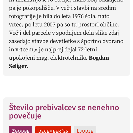
pa je pokopališče. V večji stavbi na sredini
fotografije je bila do leta 1976 šola, nato
vrtec, po letu 2007 pa so tu prostori občine.
Večji del parcele v spodnjem delu slike zdaj
zasedajo stavbe devetletke s športno dvorano
in vrtcem,« je najprej dejal 72-letni
upokojeni mag. elektrotehnike
Bogdan
Seliger
.
Število prebivalcev se nenehno
povečuje
Zgodbe
december '25
Ljudje