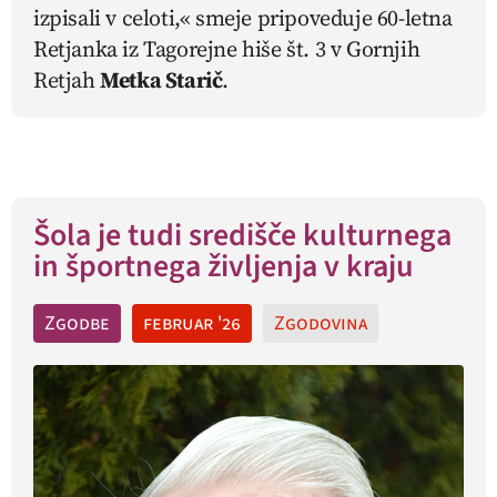
izpisali v celoti,« smeje pripoveduje 60-letna
Retjanka iz Tagorejne hiše št. 3 v Gornjih
Retjah
Metka Starič
.
Šola je tudi središče kulturnega
in športnega življenja v kraju
Zgodbe
februar '26
Zgodovina