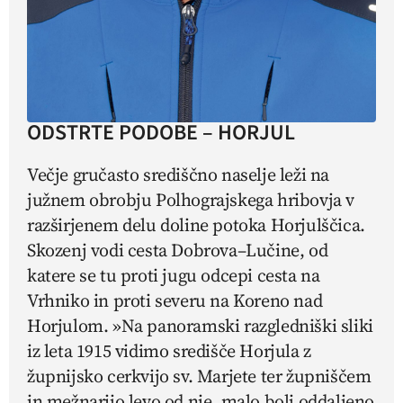
ODSTRTE PODOBE – HORJUL
Večje gručasto središčno naselje leži na
južnem obrobju Polhograjskega hribovja v
razširjenem delu doline potoka Horjulščica.
Skozenj vodi cesta Dobrova–Lučine, od
katere se tu proti jugu odcepi cesta na
Vrhniko in proti severu na Koreno nad
Horjulom. »Na panoramski razgledniški sliki
iz leta 1915 vidimo središče Horjula z
župnijsko cerkvijo sv. Marjete ter župniščem
in mežnarijo levo od nje, malo bolj oddaljeno