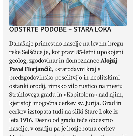
ODSTRTE PODOBE – STARA LOKA
Današnje primestno naselje na levem bregu
reke Selščice je, kot pravi 85-letni upokojeni
geolog, zgodovinar in domoznanec
Alojzij
Pavel Florjančič
, »starodavni kraj s
predzgodovinsko poselitvijo in neolitskimi
ostanki orodij, rimsko vilo rustico na mestu
Strahlovega gradu in »Kapitolom« nad njim,
kjer stoji mogočna cerkev sv. Jurija. Grad in
cerkev izstopata tudi na sliki Stare Loke iz
leta 1916. Desno od gradu teče obcestno
naselje, v ozadju pa je božjepotna cerkev