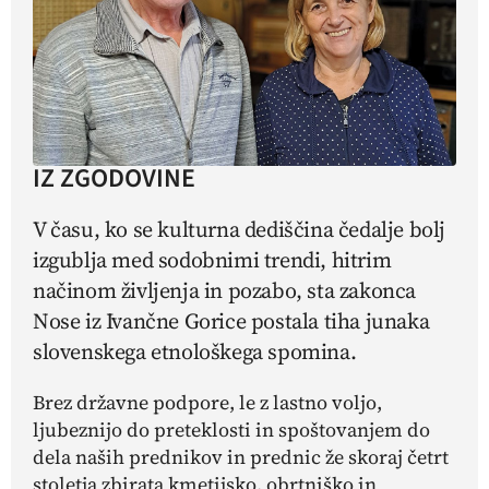
IZ ZGODOVINE
V času, ko se kulturna dediščina čedalje bolj
izgublja med sodobnimi trendi, hitrim
načinom življenja in pozabo, sta zakonca
Nose iz Ivančne Gorice postala tiha junaka
slovenskega etnološkega spomina.
Brez državne podpore, le z lastno voljo,
ljubeznijo do preteklosti in spoštovanjem do
dela naših prednikov in prednic že skoraj četrt
stoletja zbirata kmetijsko, obrtniško in