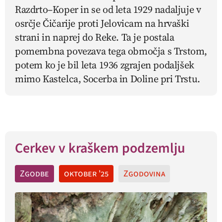
Razdrto–Koper in se od leta 1929 nadaljuje v
osrčje Čičarije proti Jelovicam na hrvaški
strani in naprej do Reke. Ta je postala
pomembna povezava tega območja s Trstom,
potem ko je bil leta 1936 zgrajen podaljšek
mimo Kastelca, Socerba in Doline pri Trstu.
Cerkev v kraškem podzemlju
Zgodbe
oktober '25
Zgodovina