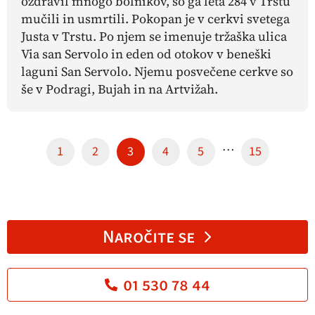
ozdravil mnogo bolnikov, so ga leta 284 v Trstu
mučili in usmrtili. Pokopan je v cerkvi svetega
Justa v Trstu. Po njem se imenuje tržaška ulica
Via san Servolo in eden od otokov v beneški
laguni San Servolo. Njemu posvečene cerkve so
še v Podragi, Bujah in na Artvižah.
…
1
2
3
4
5
15
Naročite se
01 530 78 44