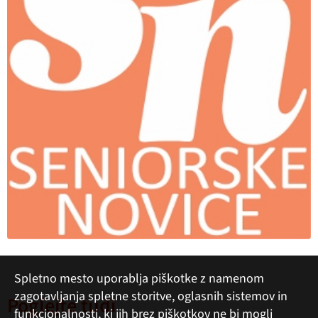
Spletno mesto uporablja piškotke z namenom
zagotavljanja spletne storitve, oglasnih sistemov in
Poglejte tudi
funkcionalnosti, ki jih brez piškotkov ne bi mogli