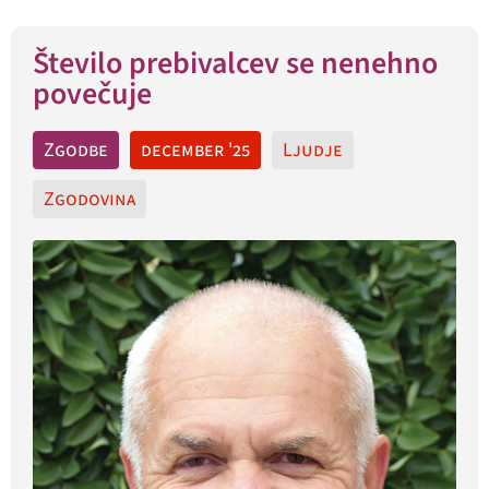
Število prebivalcev se nenehno
povečuje
Zgodbe
december '25
Ljudje
Zgodovina