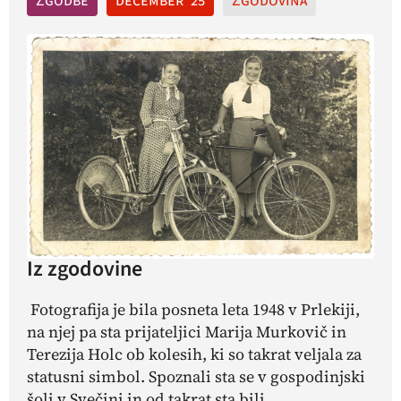
Zgodbe
december '25
Zgodovina
Iz zgodovine
Fotografija je bila posneta leta 1948 v Prlekiji,
na njej pa sta prijateljici Marija Murkovič in
Terezija Holc ob kolesih, ki so takrat veljala za
statusni simbol. Spoznali sta se v gospodinjski
šoli v Svečini in od takrat sta bili