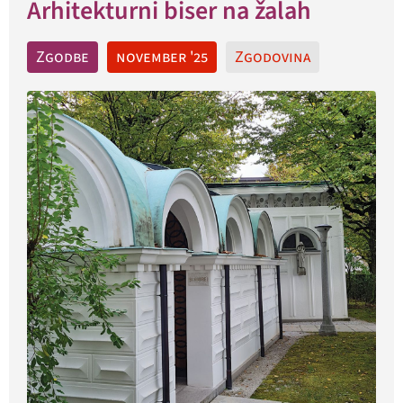
Arhitekturni biser na žalah
Zgodbe
november '25
Zgodovina