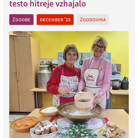
testo hitreje vzhajalo
Zgodbe
december '25
Zgodovina