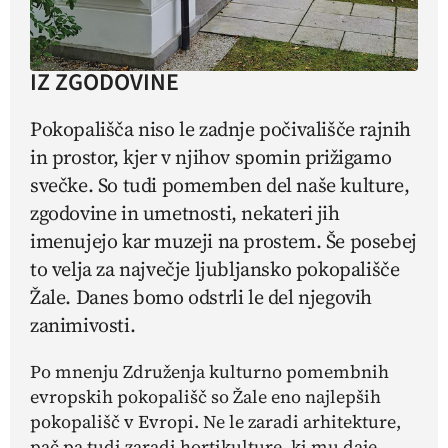
IZ ZGODOVINE
Pokopališča niso le zadnje počivališče rajnih
in prostor, kjer v njihov spomin prižigamo
svečke. So tudi pomemben del naše kulture,
zgodovine in umetnosti, nekateri jih
imenujejo kar muzeji na prostem. Še posebej
to velja za največje ljubljansko pokopališče
Žale. Danes bomo odstrli le del njegovih
zanimivosti.
Po mnenju Združenja kulturno pomembnih
evropskih pokopališč so Žale eno najlepših
pokopališč v Evropi. Ne le zaradi arhitekture,
pač pa tudi zaradi hortikulture, ki mu daje