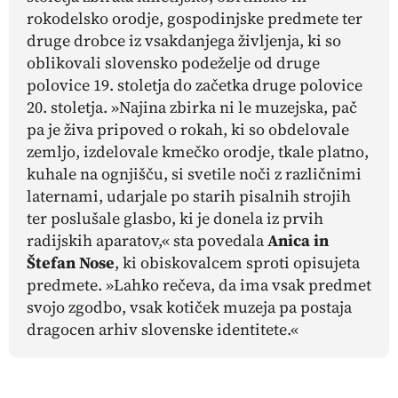
rokodelsko orodje, gospodinjske predmete ter
druge drobce iz vsakdanjega življenja, ki so
oblikovali slovensko podeželje od druge
polovice 19. stoletja do začetka druge polovice
20. stoletja. »Najina zbirka ni le muzejska, pač
pa je živa pripoved o rokah, ki so obdelovale
zemljo, izdelovale kmečko orodje, tkale platno,
kuhale na ognjišču, si svetile noči z različnimi
laternami, udarjale po starih pisalnih strojih
ter poslušale glasbo, ki je donela iz prvih
radijskih aparatov,« sta povedala
Anica in
Štefan Nose
, ki obiskovalcem sproti opisujeta
predmete. »Lahko rečeva, da ima vsak predmet
svojo zgodbo, vsak kotiček muzeja pa postaja
dragocen arhiv slovenske identitete.«