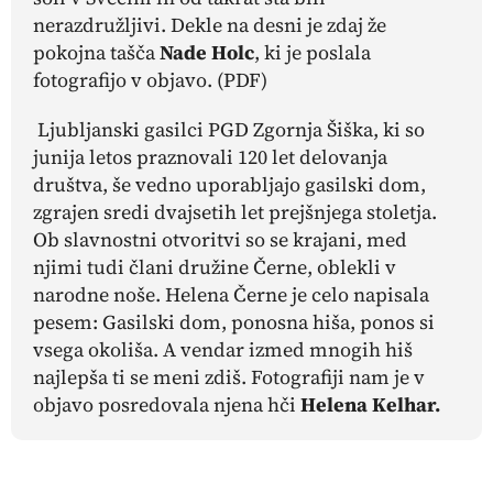
nerazdružljivi. Dekle na desni je zdaj že
pokojna tašča
Nade Holc
, ki je poslala
fotografijo v objavo. (PDF)
Ljubljanski gasilci PGD Zgornja Šiška, ki so
junija letos praznovali 120 let delovanja
društva, še vedno uporabljajo gasilski dom,
zgrajen sredi dvajsetih let prejšnjega stoletja.
Ob slavnostni otvoritvi so se krajani, med
njimi tudi člani družine Černe, oblekli v
narodne noše. Helena Černe je celo napisala
pesem:
Gasilski dom, ponosna hiša, ponos si
vsega okoliša. A vendar izmed mnogih hiš
najlepša ti se meni zdiš.
Fotografiji nam je v
objavo posredovala njena hči
Helena Kelhar.