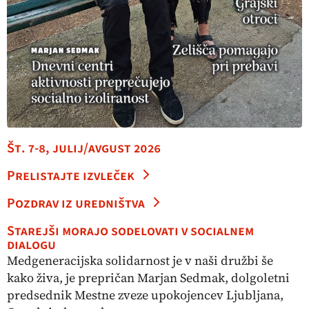
Št. 7-8, julij/avgust 2026
Prelistajte izvleček
Pozdrav iz uredništva
Starejši morajo sodelovati v socialnem
dialogu
Medgeneracijska solidarnost je v naši družbi še
kako živa, je prepričan Marjan Sedmak, dolgoletni
predsednik Mestne zveze upokojencev Ljubljana,