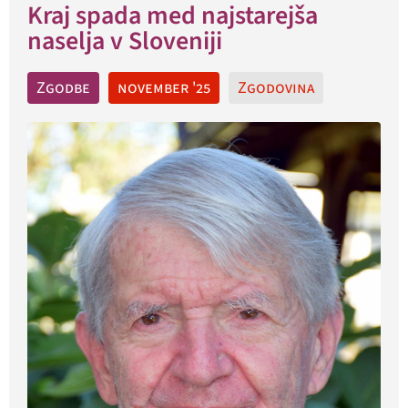
Kraj spada med najstarejša
naselja v Sloveniji
Zgodbe
november '25
Zgodovina