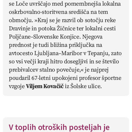
se Loče uvrščajo med pomembnejša lokalna
oskrbovalno-storitvena središča na tem
območju. »Kraj se je razvil ob sotočju reke
Dravinje in potoka Žičnice ter lokalni cesti
Poljčane–Slovenske Konjice. Njegova
prednost je tudi bližina priključka na
avtocesto Ljubljana–Maribor v Tepanju, zato
so vsi večji kraji hitro dosegljivi in se število
prebivalcev stalno povečuje,« je najprej
poudaril 67-letni upokojeni profesor športne
vzgoje
Viljem Kovačič
iz Šolske ulice.
V toplih otroških posteljah je