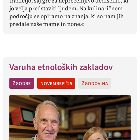
tradicijo, saj gre za neprecenljivo dediščino, ki
jo velja predstaviti ljudem. Na kulinaričnem
področju se opiramo na znanja, ki so nam jih
predale naše mame in none.«
Varuha etnoloških zakladov
Zgodbe
november '25
Zgodovina