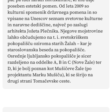
poseben estetski pomen. Od leta 2009 so
kulturni spomenik državnega pomena in so
vpisane na Unescov seznam svetovne kulturne
in naravne dediščine, največ po zaslugi
arhitekta Jožeta Plečnika. Njegove mojstrovine
lahko občudujemo na t. i. svetokriškem
pokopališču oziroma starih Žalah – kar je
staroslovanska beseda za pokopališče.
Osrednje ljubljansko pokopališče je sicer
razdeljeno na oddelke A, B in C (Nove Žale) ter
D, ki je bolj poznan kot Mušičeve Žale (po
projektantu Marku Mušiču), ki se širijo na
drugi strani Tomačevske ceste.