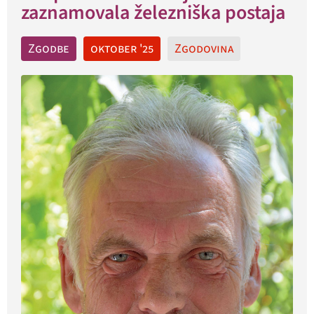
zaznamovala železniška postaja
Zgodbe
oktober '25
Zgodovina