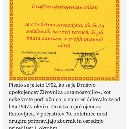
Pisalo se je leto 1952, ko se je Društvo
upokojencev Žirovnica »osamosvojilo«, kot
neke vrste podružnica je namreč delovalo že od
leta 1947 v okviru Društva upokojencev
Radovljica. V počastitev 70. obletnice med
drugim pripravljajo zbornik in osrednjo
prireditev 1. oktobra.