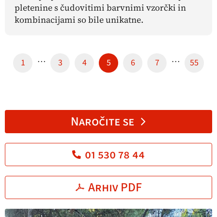
pletenine s čudovitimi barvnimi vzorčki in
kombinacijami so bile unikatne.
…
…
1
3
4
5
6
7
55
Naročite se
01 530 78 44
Arhiv PDF