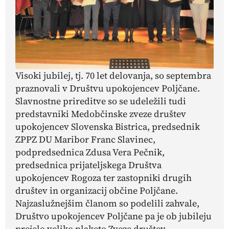
Visoki jubilej, tj. 70 let delovanja, so septembra
praznovali v Društvu upokojencev Poljčane.
Slavnostne prireditve so se udeležili tudi
predstavniki Medobčinske zveze društev
upokojencev
Slovenska Bistrica, predsednik
ZPPZ DU Maribor Franc Slavinec,
podpredsednica Zdusa Vera Pečnik,
predsednica prijateljskega Društva
upokojencev Rogoza ter zastopniki drugih
društev in organizacij občine Poljčane.
Najzaslužnejšim članom so podelili zahvale,
Društvo upokojencev Poljčane pa je ob jubileju
prejelo veliko plaketo Zveze društev