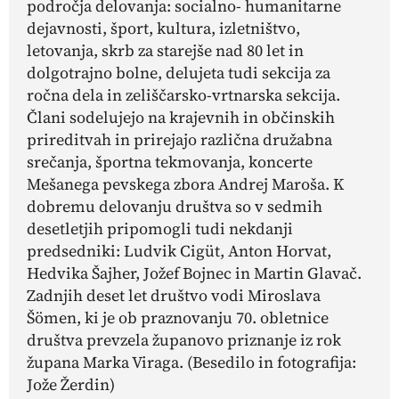
področja delovanja: socialno- humanitarne
dejavnosti, šport, kultura, izletništvo,
letovanja, skrb za starejše nad 80 let in
dolgotrajno bolne, delujeta tudi sekcija za
ročna dela in zeliščarsko-vrtnarska sekcija.
Člani sodelujejo na krajevnih in občinskih
prireditvah in prirejajo različna družabna
srečanja, športna tekmovanja, koncerte
Mešanega pevskega zbora Andrej Maroša. K
dobremu delovanju društva so v sedmih
desetletjih pripomogli tudi nekdanji
predsedniki: Ludvik Cigüt, Anton Horvat,
Hedvika Šajher, Jožef Bojnec in Martin Glavač.
Zadnjih deset let društvo vodi Miroslava
Šömen, ki je ob praznovanju 70. obletnice
društva prevzela županovo priznanje iz rok
župana Marka Viraga.
(Besedilo in fotografija:
Jože Žerdin)