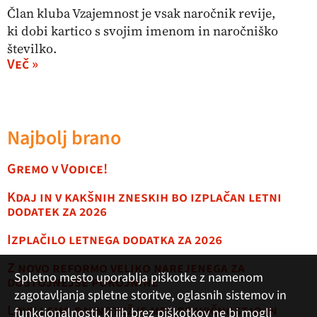
Član kluba Vzajemnost je vsak naročnik revije,
ki dobi kartico s svojim imenom in naročniško
številko.
Več »
Najbolj brano
Gremo v Vodice!
Kdaj in v kakšnih zneskih bo izplačan letni
dodatek za 2026
Izplačilo letnega dodatka za 2026
Z novo reformo veliko narejenega za
Spletno mesto uporablja piškotke z namenom
dostojnejše pokojnine
zagotavljanja spletne storitve, oglasnih sistemov in
Lovili smo ravnotežje med pravičnostjo in
funkcionalnosti, ki jih brez piškotkov ne bi mogli