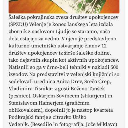
Šaleška pokrajinska zveza društev upokojencev
(ŠPZDU) Velenje je konec lanskega leta izdala
zbornik z naslovom
Ljudje se staramo, naša
dela ostajajo za vedno.
V njem je predstavljeno
kulturno-umetniško ustvarjanje članov 12
društev upokojencev iz širše šaleške doline,
tako dejavnih skupin kot aktivnih upokojencev.
Natisnili so ga v črno-beli tehniki v nakladi 500
izvodov. Na predstavitvi v velenjski knjižnici so
sodelovali urednica Anica Drev, Srečo Črep,
Vladimira Tisnikar z gosti Boženo Tanšek
(pesnico), Oskarjem Sovincem (slikarjem) in
Stanislavom Hafnerjem (grafičnim
oblikovalcem), dopolnil jo je nastop kvarteta
Podkrajski fantje s citrarko Urško
Vedenik.
(Besedilo in fotografija: Jože Miklavc)