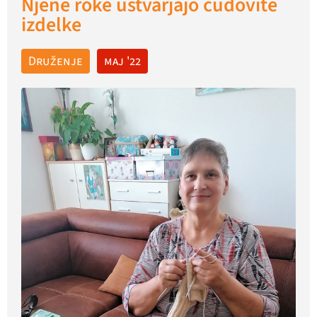
Njene roke ustvarjajo čudovite
izdelke
Druženje
maj '22