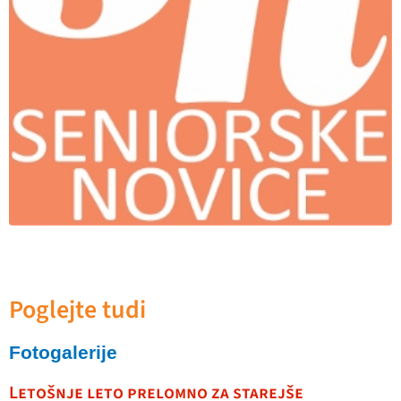
Poglejte tudi
Fotogalerije
Letošnje leto prelomno za starejše