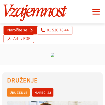
Naročite se
01 530 78 44
Arhiv PDF
DRUŽENJE
Druženje
marec '23