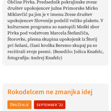
Občine Pivka. Predsednik pokrajinske zveze
društev upokojencev južne Primorske Mirko
Miklavčič pa jim je v imenu Zveze društev
upokojencev Slovenije podelil veliko plaketo. V
kulturnem programu so nastopili Moški zbor
Pivka pod vodstvom Marcela Štefančiča,
Štorovke, plesna skupina upokojenk iz Štorij
pri Sežani, člani krožka Beremo skupaj pa so
recitirali svoje pesmi.
(Besedilo: Jožica Knafelc,
fotografija: Andrej Knafelc)
Rokodelcem ne zmanjka idej
Druženje
september '22