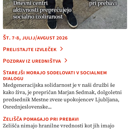
Št. 7-8, julij/avgust 2026
Prelistajte izvleček
Pozdrav iz uredništva
Starejši morajo sodelovati v socialnem
dialogu
Medgeneracijska solidarnost je v naši družbi še
kako živa, je prepričan Marjan Sedmak, dolgoletni
predsednik Mestne zveze upokojencev Ljubljana,
Osrednjeslovenske...
Zelišča pomagajo pri prebavi
Zelišča nimajo hranilne vrednosti kot jih imajo