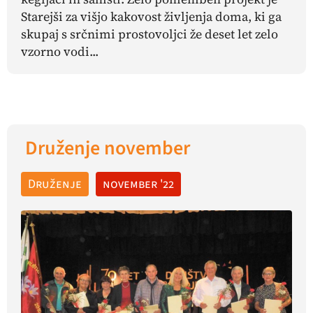
Starejši za višjo kakovost življenja doma, ki ga
skupaj s srčnimi prostovoljci že deset let zelo
vzorno vodi...
Druženje november
Druženje
november '22