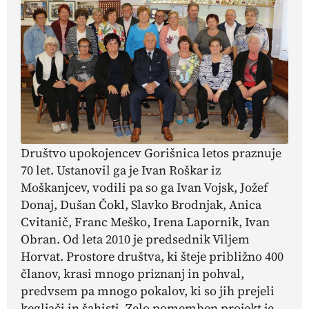
Društvo upokojencev Gorišnica letos praznuje
70 let. Ustanovil ga je Ivan Roškar iz
Moškanjcev, vodili pa so ga Ivan Vojsk, Jožef
Donaj, Dušan Čokl, Slavko Brodnjak, Anica
Cvitanič, Franc Meško, Irena Lapornik, Ivan
Obran. Od leta 2010 je predsednik Viljem
Horvat. Prostore društva, ki šteje približno 400
članov, krasi mnogo priznanj in pohval,
predvsem pa mnogo pokalov, ki so jih prejeli
kegljači in šahisti. Zelo pomemben projekt je