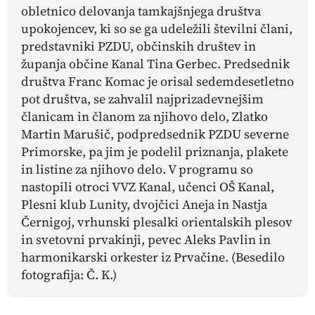
obletnico delovanja tamkajšnjega društva
upokojencev, ki so se ga udeležili številni člani,
predstavniki PZDU, občinskih društev in
županja občine Kanal Tina Gerbec. Predsednik
društva Franc Komac je orisal sedemdesetletno
pot društva, se zahvalil najprizadevnejšim
članicam in članom za njihovo delo, Zlatko
Martin Marušič, podpredsednik PZDU severne
Primorske, pa jim je podelil priznanja, plakete
in listine za njihovo delo. V programu so
nastopili otroci VVZ Kanal, učenci OŠ Kanal,
Plesni klub Lunity, dvojčici Aneja in Nastja
Černigoj, vrhunski plesalki orientalskih plesov
in svetovni prvakinji, pevec Aleks Pavlin in
harmonikarski orkester iz Prvačine.
(Besedilo
fotografija: Č. K.)