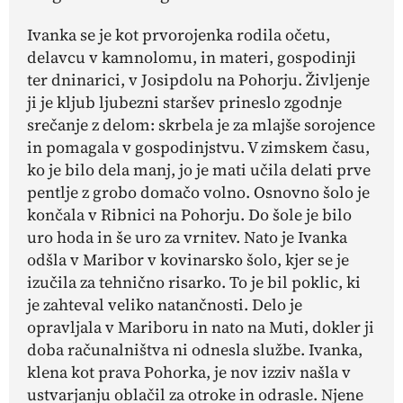
Ivanka se je kot prvorojenka rodila očetu,
delavcu v kamnolomu, in materi, gospodinji
ter dninarici, v Josipdolu na Pohorju. Življenje
ji je kljub ljubezni staršev prineslo zgodnje
srečanje z delom: skrbela je za mlajše sorojence
in pomagala v gospodinjstvu. V zimskem času,
ko je bilo dela manj, jo je mati učila delati prve
pentlje z grobo domačo volno. Osnovno šolo je
končala v Ribnici na Pohorju. Do šole je bilo
uro hoda in še uro za vrnitev. Nato je Ivanka
odšla v Maribor v kovinarsko šolo, kjer se je
izučila za tehnično risarko. To je bil poklic, ki
je zahteval veliko natančnosti. Delo je
opravljala v Mariboru in nato na Muti, dokler ji
doba računalništva ni odnesla službe. Ivanka,
klena kot prava Pohorka, je nov izziv našla v
ustvarjanju oblačil za otroke in odrasle. Njene