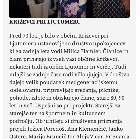
KRIŽEVCI PRI LJUTOMERU
Pred 70 leti je bilo v občini Križevci pri
Ljutomeru ustanovljeno društvo upokojencev,
ki ga zadnja leta vodi Milica Hamler. Članice in
člani prihajajo iz vseh vasi občine Križevci,
nekateri tudi iz občin Ljutomer in Veržej. Tudi
mlajši se zadnje čase radi včlanjujejo. V društvu
dajejo velik poudarek medgeneracijskemu
sodelovanju, pripravljajo srečanja, piknike,
pohode, izlete in obiskujejo člane, stare 80, 90
let in več. Uspešni so pri projektu Starejši za
starejše ter na športnem in kulturnem
področju. Ob jubileju si društvena priznanja
prejeli Jožica Poredoš, Ana Klemenčič, Janko
Osterc, Marija Brunčič ter Alojz Vičar. Priznanja