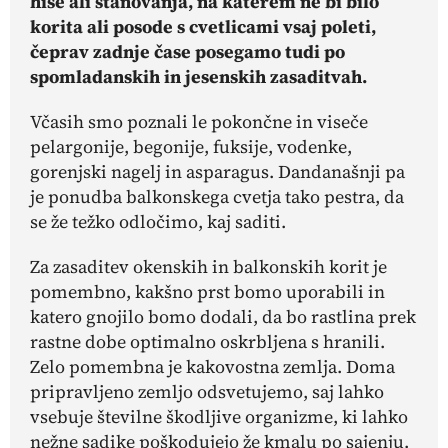
hiše ali stanovanja, na katerem ne bi bilo
korita ali posode s cvetlicami vsaj poleti,
čeprav zadnje čase posegamo tudi po
spomladanskih in jesenskih zasaditvah.
Včasih smo poznali le pokončne in viseče
pelargonije, begonije, fuksije, vodenke,
gorenjski nagelj in asparagus. Dandanašnji pa
je ponudba balkonskega cvetja tako pestra, da
se že težko odločimo, kaj saditi.
Za zasaditev okenskih in balkonskih korit je
pomembno, kakšno prst bomo uporabili in
katero gnojilo bomo dodali, da bo rastlina prek
rastne dobe optimalno oskrbljena s hranili.
Zelo pomembna je kakovostna zemlja. Doma
pripravljeno zemljo odsvetujemo, saj lahko
vsebuje številne škodljive organizme, ki lahko
nežne sadike poškodujejo že kmalu po sajenju.