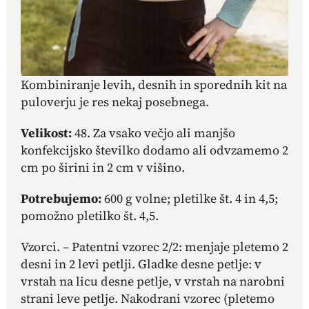
Kombiniranje levih, desnih in sporednih kit na
puloverju je res nekaj posebnega.
Velikost:
48. Za vsako večjo ali manjšo
konfekcijsko številko dodamo ali odvzamemo 2
cm po širini in 2 cm v višino.
Potrebujemo:
600 g volne; pletilke št. 4 in 4,5;
pomožno pletilko št. 4,5.
Vzorci. – Patentni vzorec 2/2: menjaje pletemo 2
desni in 2 levi petlji. Gladke desne petlje: v
vrstah na licu desne petlje, v vrstah na narobni
strani leve petlje. Nakodrani vzorec (pletemo