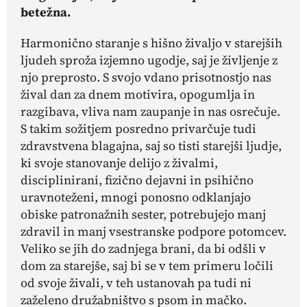
betežna.
Harmonično staranje s hišno živaljo v starejših
ljudeh sproža izjemno ugodje, saj je življenje z
njo preprosto. S svojo vdano prisotnostjo nas
žival dan za dnem motivira, opogumlja in
razgibava, vliva nam zaupanje in nas osrečuje.
S takim sožitjem posredno privarčuje tudi
zdravstvena blagajna, saj so tisti starejši ljudje,
ki svoje stanovanje delijo z živalmi,
disciplinirani, fizično dejavni in psihično
uravnoteženi, mnogi ponosno odklanjajo
obiske patronažnih sester, potrebujejo manj
zdravil in manj vsestranske podpore potomcev.
Veliko se jih do zadnjega brani, da bi odšli v
dom za starejše, saj bi se v tem primeru ločili
od svoje živali, v teh ustanovah pa tudi ni
zaželeno družabništvo s psom in mačko.