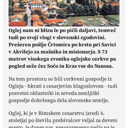
Oglej nam ni blizu le po pičli daljavi, temveč
tudi po svoji vlogi v slovenski zgodovini.
Prešeren pošlje Črtomira po krstu pri Savici
v Akvilejo za mašnika in misionarja. S 73
metrov visokega zvonika oglejske cerkve pa
pogled seže čez Sočo in Kras vse do Nanosa.
Na tem prostoru so bili cerkveni gospodje iz
Ogleja - hkrati s cesarjevim blagoslovom - tudi
posvetni oblastniki in seveda zemljiški
gospodje dobršnega dela slovenske zemlje.
Oglej, ki je v Rimskem cesarstvu (sredi 4.
stoletja) po številu prebivalcev veljal za deveto
mesto, je danes vas, nesorazmerno večja pa je