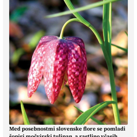
Med posebnostmi slovenske flore se pomladi
šopiri močvirski tulipan, a rastlino včasih