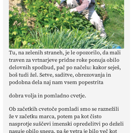
Tu, na zelenih straneh, je le opozorilo, da mali
traven za vrtnarjeve pridne roke ponuja obilo
delovnih spodbud, pač po načelu: kakor seješ,
boš tudi žel. Setve, saditve, obrezovanja in
podobna dela naj nam vsem popestrita
dobra volja in pomladno cvetje.
Ob začetkih cvetoče pomladi smo se raznežili
že v začetku marca, potem pa kot čisto
nasprotje suščevi imenski opredelitvi po deželi
nasuje obilo snega, pa še vetra je bilo več kot