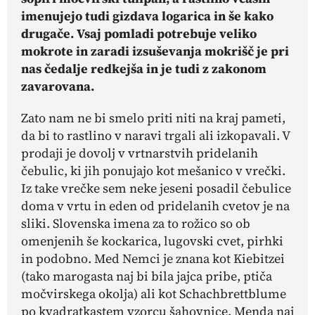
imenujejo tudi gizdava logarica in še kako
drugače. Vsaj pomladi potrebuje veliko
mokrote in zaradi izsuševanja mokrišč je pri
nas čedalje redkejša in je tudi z zakonom
zavarovana.
Zato nam ne bi smelo priti niti na kraj pameti,
da bi to rastlino v naravi trgali ali izkopavali. V
prodaji je dovolj v vrtnarstvih pridelanih
čebulic, ki jih ponujajo kot mešanico v vrečki.
Iz take vrečke sem neke jeseni posadil čebulice
doma v vrtu in eden od pridelanih cvetov je na
sliki. Slovenska imena za to rožico so ob
omenjenih še kockarica, lugovski cvet, pirhki
in podobno. Med Nemci je znana kot Kiebitzei
(tako marogasta naj bi bila jajca pribe, ptiča
močvirskega okolja) ali kot Schachbrettblume
po kvadratkastem vzorcu šahovnice. Menda naj