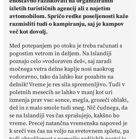
enostavno raziskovati na organiziranih
izletih turističnih agencij ali z najetim
avtomobilom. Spričo redke poseljenosti kaže
razmisliti tudi o kampiranju, saj je kampov
več kot dovolj.
Med potepanjem po otoku je treba računati s
pogostim vetrom in dežjem. Na Islandiji
poznajo celo »vodoraven dež«, saj zaradi
močnega vetra dežne kaplje nosi naokrog
vodoravno, tako da lahko kar pozabite na
dežnik! Vreme je res sila spremenljivo. Tudi v
poletnih mesecih se lahko v manj kot uri
izmenja prav vse: sonce, megla, grozeči oblaki,
dež in z malo smole tudi sneg. Nič čudnega, da
se na Islandiji ves čas sprašujejo, kakšno bo
vreme. Precej natančna vremenska napoved je
k sreči ves čas na voljo na svetovnem spletu, pa
tudi obveščenost s pomočjo radijskih postaj je