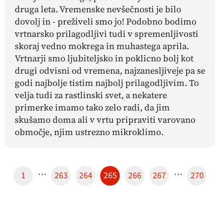
druga leta. Vremenske nevšečnosti je bilo
dovolj in - preživeli smo jo! Podobno bodimo
vrtnarsko prilagodljivi tudi v spremenljivosti
skoraj vedno mokrega in muhastega aprila.
Vrtnarji smo ljubiteljsko in poklicno bolj kot
drugi odvisni od vremena, najzanesljiveje pa se
godi najbolje tistim najbolj prilagodljivim. To
velja tudi za rastlinski svet, a nekatere
primerke imamo tako zelo radi, da jim
skušamo doma ali v vrtu pripraviti varovano
območje, njim ustrezno mikroklimo.
…
…
1
263
264
265
266
267
270