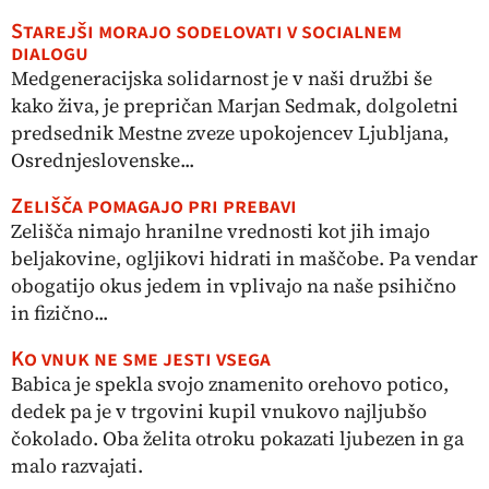
Starejši morajo sodelovati v socialnem
dialogu
Medgeneracijska solidarnost je v naši družbi še
kako živa, je prepričan Marjan Sedmak, dolgoletni
predsednik Mestne zveze upokojencev Ljubljana,
Osrednjeslovenske...
Zelišča pomagajo pri prebavi
Zelišča nimajo hranilne vrednosti kot jih imajo
beljakovine, ogljikovi hidrati in maščobe. Pa vendar
obogatijo okus jedem in vplivajo na naše psihično
in fizično...
Ko vnuk ne sme jesti vsega
Babica je spekla svojo znamenito orehovo potico,
dedek pa je v trgovini kupil vnukovo najljubšo
čokolado. Oba želita otroku pokazati ljubezen in ga
malo razvajati.