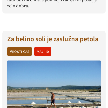
zelo dobra.
Za belino soli je zaslužna petola
Prosti čas
maj '10