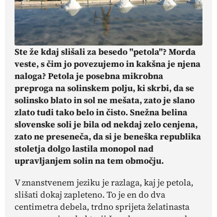
Ste že kdaj slišali za besedo "petola"? Morda
veste, s čim jo povezujemo in kakšna je njena
naloga?
Petola je posebna mikrobna
preproga na solinskem polju, ki skrbi, da se
solinsko blato in sol ne mešata, zato je slano
zlato tudi tako belo in čisto. Snežna belina
slovenske soli je bila od nekdaj zelo cenjena,
zato ne preseneča, da si je beneška republika
stoletja dolgo lastila monopol nad
upravljanjem solin na tem območju.
V znanstvenem jeziku je razlaga, kaj je petola,
slišati dokaj zapleteno. To je en do dva
centimetra debela, trdno sprijeta želatinasta