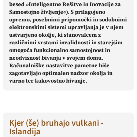
besed »
I
nteligentne
R
ešitve in
I
novacije za
S
amostojno življenje«). S prilagojeno
opremo, posebnimi pripomočki in sodobnimi
elektronskimi sistemi upravljanja je v njem
ustvarjeno okolje, ki stanovalcem z
različnimi vrstami invalidnosti in starejšim
omogoča funkcionalno samostojnost in
neodvisnost bivanja v svojem domu.
Računalniške nastavitve pametne hiše
zagotavljajo optimalen nadzor okolja in
varno ter kakovostno bivanje.
Kjer (še) bruhajo vulkani -
Islandija