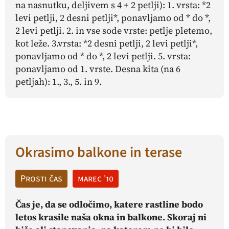
na nasnutku, deljivem s 4 + 2 petlji): 1. vrsta: *2
levi petlji, 2 desni petlji*, ponavljamo od * do *,
2 levi petlji. 2. in vse sode vrste: petlje pletemo,
kot leže. 3.vrsta: *2 desni petlji, 2 levi petlji*,
ponavljamo od * do *, 2 levi petlji. 5. vrsta:
ponavljamo od 1. vrste. Desna kita (na 6
petljah): 1., 3., 5. in 9.
Okrasimo balkone in terase
Prosti čas
marec '10
Čas je, da se odločimo, katere rastline bodo
letos krasile naša okna in balkone. Skoraj ni