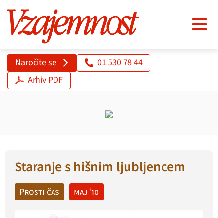
Naročite se
01 530 78 44
Arhiv PDF
Staranje s hišnim ljubljencem
Prosti čas
maj '10