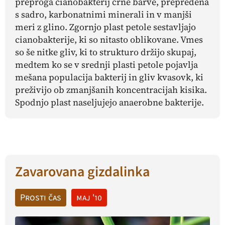
preproga cianobakterij črne barve, prepredena
s sadro, karbonatnimi minerali in v manjši
meri z glino. Zgornjo plast petole sestavljajo
cianobakterije, ki so nitasto oblikovane. Vmes
so še nitke gliv, ki to strukturo držijo skupaj,
medtem ko se v srednji plasti petole pojavlja
mešana populacija bakterij in gliv kvasovk, ki
preživijo ob zmanjšanih koncentracijah kisika.
Spodnjo plast naseljujejo anaerobne bakterije.
Zavarovana gizdalinka
Prosti čas
maj '10