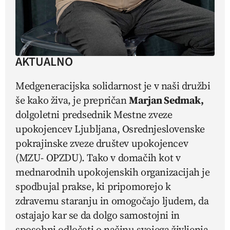
AKTUALNO
Medgeneracijska solidarnost je v naši družbi
še kako živa, je prepričan
Marjan Sedmak,
dolgoletni predsednik Mestne zveze
upokojencev Ljubljana, Osrednjeslovenske
pokrajinske zveze društev upokojencev
(MZU- OPZDU). Tako v domačih kot v
mednarodnih upokojenskih organizacijah je
spodbujal prakse, ki pripomorejo k
zdravemu staranju in omogočajo ljudem, da
ostajajo kar se da dolgo samostojni in
sposobni odločati o načinu svojega življenja.