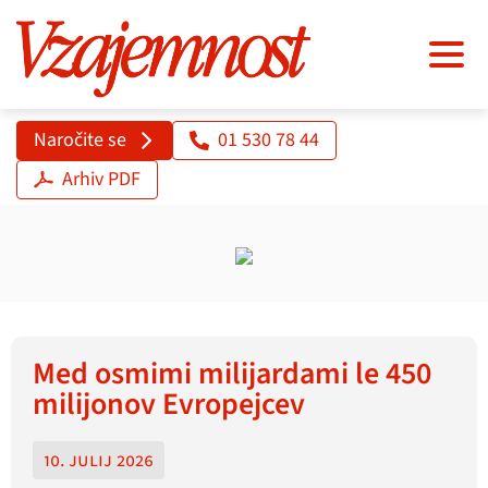
Naročite se
01 530 78 44
Arhiv PDF
Med osmimi milijardami le 450
milijonov Evropejcev
10. julij 2026