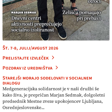
Št. 7-8, julij/avgust 2026
Prelistajte izvleček
Pozdrav iz uredništva
Starejši morajo sodelovati v socialnem
dialogu
Medgeneracijska solidarnost je v naši družbi še
kako živa, je prepričan Marjan Sedmak, dolgoletni
predsednik Mestne zveze upokojencev Ljubljana,
Osrednjeslovenske...