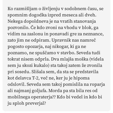
Ko razmišljam o življenju v sodobnem času, se
spomnim dogodka izpred meseca ali dveh.
Nekega dopoldneva je na vratih stanovanja
pozvonilo. Če kdo zvoni na vhodu v blok, ga
vidim na zaslonu in ponavadi gre za neznance,
zato jim ne odpiram. Upravnik nas namreč
pogosto opozarja, naj nikogar, ki ga ne
poznamo, ne spuščamo v stavbo. Seveda tudi
tokrat nisem odprla. Dva mlajša moška (videla
sem ju skozi kukalo) sta takoj zatem že zvonila
pri sosedu. Slišala sem, da sta se predstavila
kot delavca T-2, več ne, ker ju je hipoma
odslovil. Seveda sem takoj pomislila na roparja
ali najmanj goljufa. Morda pa sta bila res od
mobilnega operaterja?? Kdo bi vedel in kdo bi
ju sploh preverjal?