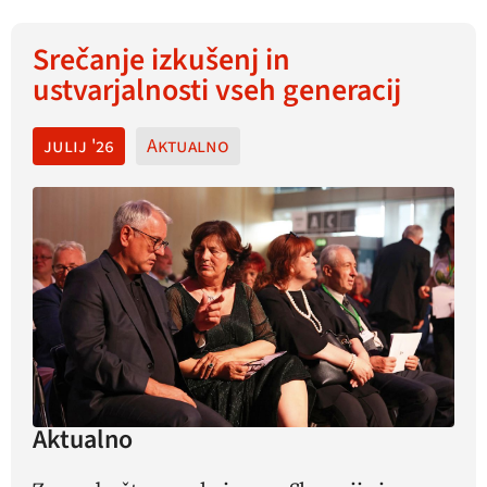
Srečanje izkušenj in
ustvarjalnosti vseh generacij
julij '26
Aktualno
Aktualno