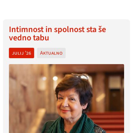
Intimnost in spolnost sta še
vedno tabu
julij '26
Aktualno