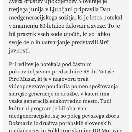
Zveza društev upokojencev Slovenije je
tretjega junija v Ljubljani pripravila Dan
medgeneracijskega sožitja, ki je letos potekal
v znamenju 80-letnice delovanja zveze. To je
bil praznik vseh sodelujočih, ki so lahko
svoje delo in ustvarjanje predstavili širši
javnosti.
Prireditev je potekala pod častnim
pokroviteljstvom predsednice RS dr. Nataše
Pirc Musar, ki je v nagovoru prek
videopovezave poudarila pomen spoštovanja
starejše generacije in družbe, v kateri ima
vsaka generacija enakovredno mesto. Tudi
kulturni program je bil obarvan
medgeneracijsko, saj so poleg pevskega zbora
Rožmarin iz društva porabskih slovenskih
upokojencev in Folklorne skupine DU Moravče