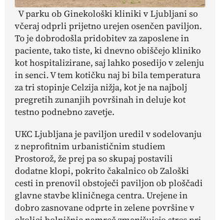
V parku ob Ginekološki kliniki v Ljubljani so
včeraj odprli prijetno urejen osenčen paviljon.
To je dobrodošla pridobitev za zaposlene in
paciente, tako tiste, ki dnevno obiščejo kliniko
kot hospitalizirane, saj lahko posedijo v zelenju
in senci. V tem kotičku naj bi bila temperatura
za tri stopinje Celzija nižja, kot je na najbolj
pregretih zunanjih površinah in deluje kot
testno podnebno zavetje.
UKC Ljubljana je paviljon uredil v sodelovanju
z neprofitnim urbanističnim studiem
Prostorož, že prej pa so skupaj postavili
dodatne klopi, pokrito čakalnico ob Zaloški
cesti in prenovil obstoječi paviljon ob ploščadi
glavne stavbe kliničnega centra. Urejene in
dobro zasnovane odprte in zelene površine v
okolici bolnišnic namreč zmanjšujejo stres pri