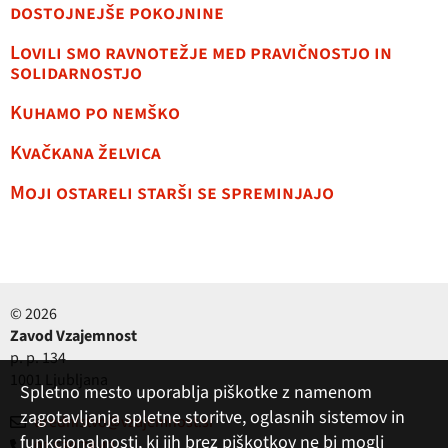
dostojnejše pokojnine
Lovili smo ravnotežje med pravičnostjo in
solidarnostjo
Kuhamo po nemško
Kvačkana želvica
Moji ostareli starši se spreminjajo
© 2026
Zavod Vzajemnost
p. p. 134
1001 Ljubljana
Spletno mesto uporablja piškotke z namenom
zagotavljanja spletne storitve, oglasnih sistemov in
urednistvo@vzajemnost.si
funkcionalnosti, ki jih brez piškotkov ne bi mogli
01 530 78 42