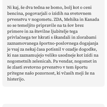
Ni kaj, še dva tedna se bomo, bolj kot o ceni
bencina, pogovarjali o izidih na svetovnem
prvenstvu v nogometu. ZDA, Mehika in Kanada
so se temeljito pripravile na ta šov brez
primere in za številne ljubitelje tega
privlačnega ter hkrati s škandali in zlorabami
zaznamovanega športno-poslovnega dogajanja
je vsaj za nekaj časa potisnil v ozadje dogodke,
ki nas zaznamujejo veliko usodneje kot izidi na
nogometnih zelenicah. Pa vendar, nogomet in
še zlasti svetovno prvenstvo v tem športu
pritegne našo pozornost, ki včasih meji že na
histerijo.