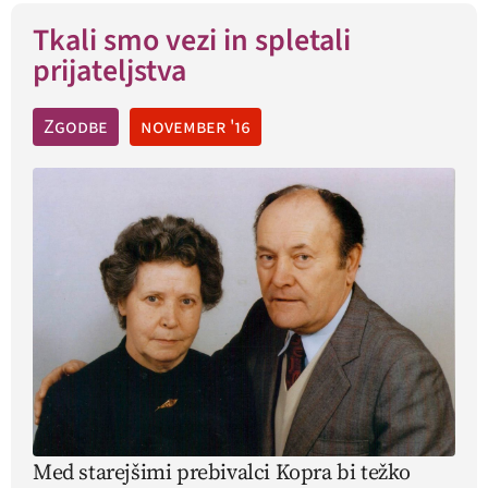
Tkali smo vezi in spletali
prijateljstva
Zgodbe
november '16
Med starejšimi prebivalci Kopra bi težko