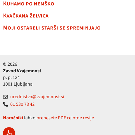
Kuhamo po nemško
Kvačkana želvica
Moji ostareli starši se spreminjajo
© 2026
Zavod Vzajemnost
p. p. 134
1001 Ljubljana
urednistvo@vzajemnost.si
01 530 78 42
Naročniki
lahko
prenesete PDF celotne revije