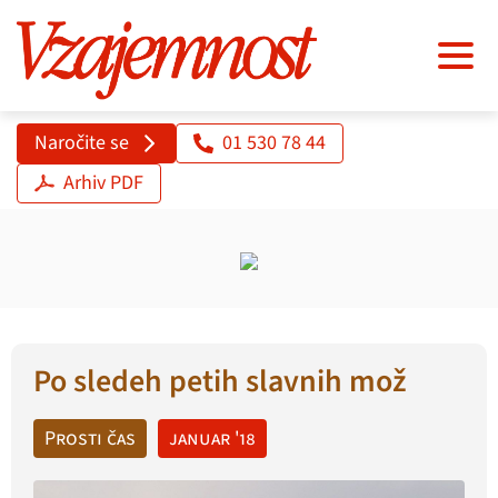
Naročite se
01 530 78 44
Arhiv PDF
Po sledeh petih slavnih mož
Prosti čas
januar '18