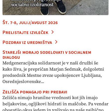
Št. 7-8, julij/avgust 2026
Prelistajte izvleček
Pozdrav iz uredništva
Starejši morajo sodelovati v socialnem
dialogu
Medgeneracijska solidarnost je v naši družbi še
kako živa, je prepričan Marjan Sedmak, dolgoletni
predsednik Mestne zveze upokojencev Ljubljana,
Osrednjeslovenske...
Zelišča pomagajo pri prebavi
Zelišča nimajo hranilne vrednosti kot jih imajo
beljakovine, ogljikovi hidrati in maščobe. Pa vendar
obogatijo okus jedem in vplivajo na naše psihično