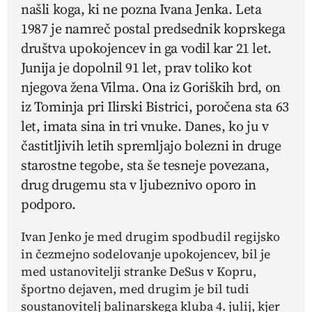
našli koga, ki ne pozna Ivana Jenka. Leta
1987 je namreč postal predsednik koprskega
društva upokojencev in ga vodil kar 21 let.
Junija je dopolnil 91 let, prav toliko kot
njegova žena Vilma. Ona iz Goriških brd, on
iz Tominja pri Ilirski Bistrici, poročena sta 63
let, imata sina in tri vnuke. Danes, ko ju v
častitljivih letih spremljajo bolezni in druge
starostne tegobe, sta še tesneje povezana,
drug drugemu sta v ljubeznivo oporo in
podporo.
Ivan Jenko je med drugim spodbudil regijsko
in čezmejno sodelovanje upokojencev, bil je
med ustanovitelji stranke DeSus v Kopru,
športno dejaven, med drugim je bil tudi
soustanovitelj balinarskega kluba 4. julij, kjer