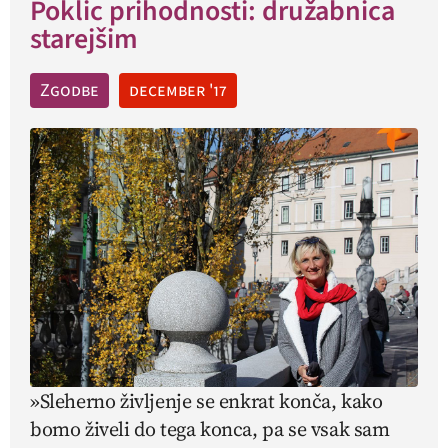
Poklic prihodnosti: družabnica
starejšim
Zgodbe
december '17
»Sleherno življenje se enkrat konča, kako
bomo živeli do tega konca, pa se vsak sam