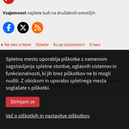
Vzajemnost
najdete tudi na družabnih omrežjih
▲ Na vrh strani
Domov
Klub ugodnosti
O nas
Oglaševanje
Pogoji rabe, zasebnost in piškotki
Spletno mesto uporablja piškotke z namenom
zagotavljanja spletne storitve, oglasnih sistemov in
Pravila nagradne igre
funkcionalnosti, ki jih brez piškotkov ne bi mogli
nuditi. Z obiskom in uporabo spletnega mesta
revija Vzajemnost in te spletne strani nastajajo z uredniškim sistemom
podjetja (T)media
soglašate s piškotki.
Več o piškotkih in nastavitve piškotkov