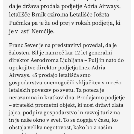
da je država prodala podjetje Adria Airways,
letališče Brnik oziroma Letališče Jožeta
Pučnika pa je že od prej v rokah podjetja, ki
je v lasti Nemčije.
Franc Sever je na predstavitvi povedal, da je
žalosten. Bil je namreč kar 12 let generalni
direktor Aerodroma Ljubljana – Pulj in nato do
upokojitve direktor podjetja Inex-Adria
Airways. »S prodajo letališča smo
gospodarstvu onemogočili vključitev v mrežo
letalskih povezav po svetu. Ta poteza je
nerazumna in kratkovidna. Prodajamo podjetje
– strateški prometni objekt, ki nosi državi zlata
jajca, podpira gospodarstvo in razvoj turizma
in je naše okno v svet. To se dogaja v času, ko
obstaja velika negotovost, kako bo z našim