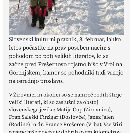
Slovenski kulturni praznik, 8. februar, lahko
letos počastite na prav poseben način: s
pohodom po poti velikih literatov, ki se
začne pred Prešernovo rojstno hišo v Vrbi na
Gorenjskem, kamor se pohodniki tudi vrnejo
na osrednjo proslavo.
V Žirovnici in okolici so se namreč rodili štirje
veliki literati, ki so zaslužni za obstoj
slovenskega jezika: Matija Čop (Žirovnica),
Fran Saleški Finžgar (Doslovče), Janez Jalen
(Rodine) in dr. France Prešeren (Vrba). Vse štiri
rojstne hiše povezuje dobrih osem kilometrov