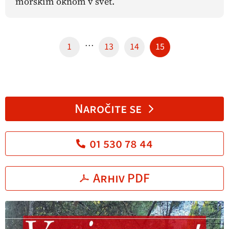
morskim oknom v svet.
…
1
13
14
15
Naročite se
01 530 78 44
Arhiv PDF