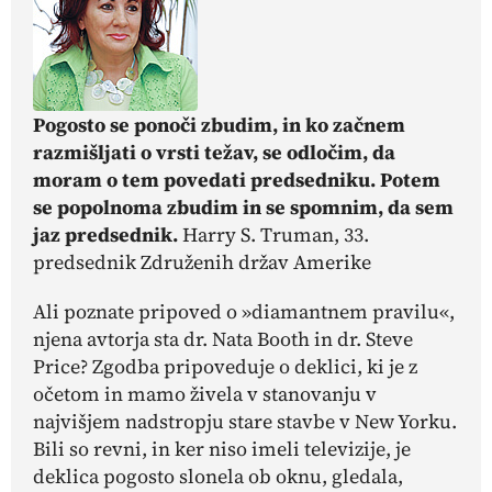
Pogosto se ponoči zbudim, in ko začnem
razmišljati o vrsti težav, se odločim, da
moram o tem povedati predsedniku. Potem
se popolnoma zbudim in se spomnim, da sem
jaz predsednik.
Harry S. Truman, 33.
predsednik Združenih držav Amerike
Ali poznate pripoved o »diamantnem pravilu«,
njena avtorja sta dr. Nata Booth in dr. Steve
Price? Zgodba pripoveduje o deklici, ki je z
očetom in mamo živela v stanovanju v
najvišjem nadstropju stare stavbe v New Yorku.
Bili so revni, in ker niso imeli televizije, je
deklica pogosto slonela ob oknu, gledala,