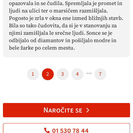
opazovala in se čudila. Spremljala je promet in
ljudi na ulici ter o marsičem razmišljala.
Pogosto je zrla v okna ene izmed bližnjih stavb.
Bila so tako čudovita, da si je v stanovanju za
njimi zamišljala le srečne ljudi. Sonce se je
odbijalo od diamantov in pošiljalo modre in
bele žarke po celem mestu.
…
1
2
3
4
7
Naročite se
01 530 78 44