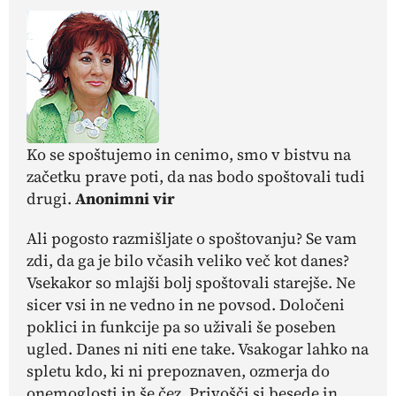
Ko se spoštujemo in cenimo, smo v bistvu na
začetku prave poti, da nas bodo spoštovali tudi
drugi.
Anonimni vir
Ali pogosto razmišljate o spoštovanju? Se vam
zdi, da ga je bilo včasih veliko več kot danes?
Vsekakor so mlajši bolj spoštovali starejše. Ne
sicer vsi in ne vedno in ne povsod. Določeni
poklici in funkcije pa so uživali še poseben
ugled. Danes ni niti ene take. Vsakogar lahko na
spletu kdo, ki ni prepoznaven, ozmerja do
onemoglosti in še čez. Privošči si besede in