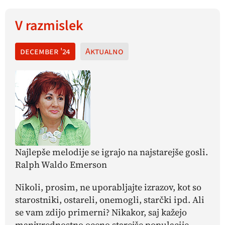
V razmislek
december '24
Aktualno
Najlepše melodije se igrajo na najstarejše gosli.
Ralph Waldo Emerson
Nikoli, prosim, ne uporabljajte izrazov, kot so
starostniki, ostareli, onemogli, starčki ipd. Ali
se vam zdijo primerni? Nikakor, saj kažejo
manjvrednostno oceno starejše populacije.