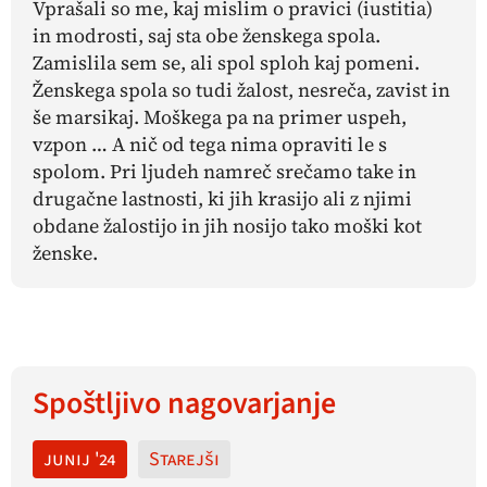
Vprašali so me, kaj mislim o pravici (
iustitia
)
in modrosti, saj sta obe ženskega spola.
Zamislila sem se, ali spol sploh kaj pomeni.
Ženskega spola so tudi žalost, nesreča, zavist in
še marsikaj. Moškega pa na primer uspeh,
vzpon … A nič od tega nima opraviti le s
spolom. Pri ljudeh namreč srečamo take in
drugačne lastnosti, ki jih krasijo ali z njimi
obdane žalostijo in jih nosijo tako moški kot
ženske.
Spoštljivo nagovarjanje
junij '24
Starejši