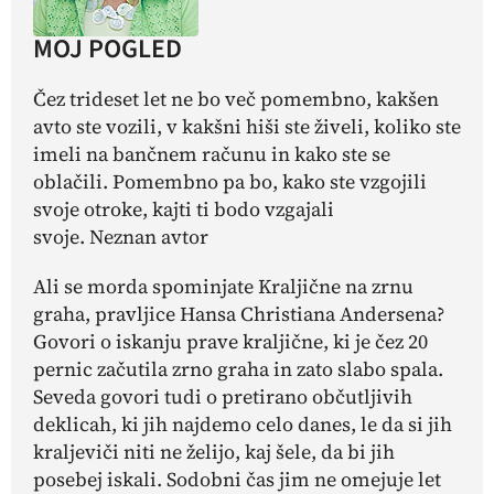
MOJ POGLED
Čez trideset let ne bo več pomembno, kakšen
avto ste vozili, v kakšni hiši ste živeli, koliko ste
imeli na bančnem računu in kako ste se
oblačili. Pomembno pa bo, kako ste vzgojili
svoje otroke, kajti ti bodo vzgajali
svoje.
Neznan avtor
Ali se morda spominjate Kraljične na zrnu
graha, pravljice Hansa Christiana Andersena?
Govori o iskanju
prave
kraljične, ki je čez 20
pernic začutila zrno graha in zato slabo spala.
Seveda govori tudi o pretirano občutljivih
deklicah, ki jih najdemo celo danes, le da si jih
kraljeviči
niti ne želijo, kaj šele, da bi jih
posebej iskali. Sodobni čas jim ne omejuje let