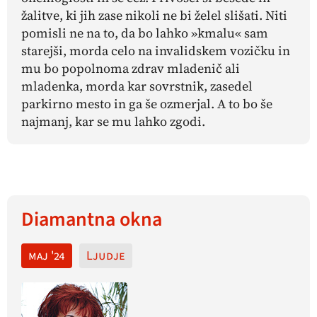
žalitve, ki jih zase nikoli ne bi želel slišati. Niti
pomisli ne na to, da bo lahko »kmalu« sam
starejši, morda celo na invalidskem vozičku in
mu bo popolnoma zdrav mladenič ali
mladenka, morda kar sovrstnik, zasedel
parkirno mesto in ga še ozmerjal. A to bo še
najmanj, kar se mu lahko zgodi.
Diamantna okna
maj '24
Ljudje