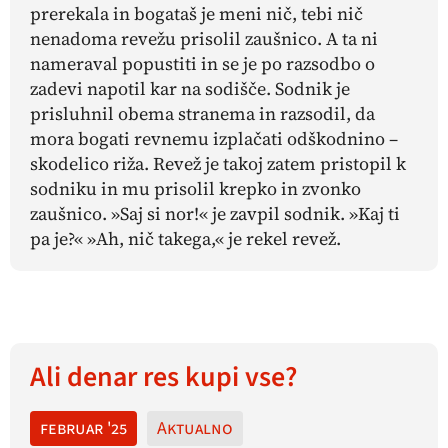
prerekala in bogataš je meni nič, tebi nič
nenadoma revežu prisolil zaušnico. A ta ni
nameraval popustiti in se je po razsodbo o
zadevi napotil kar na sodišče. Sodnik je
prisluhnil obema stranema in razsodil, da
mora bogati revnemu izplačati odškodnino –
skodelico riža. Revež je takoj zatem pristopil k
sodniku in mu prisolil krepko in zvonko
zaušnico. »Saj si nor!« je zavpil sodnik. »Kaj ti
pa je?« »Ah, nič takega,« je rekel revež.
Ali denar res kupi vse?
februar '25
Aktualno