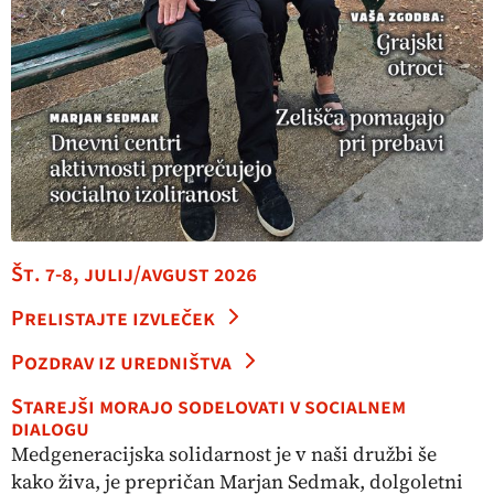
Št. 7-8, julij/avgust 2026
Prelistajte izvleček
Pozdrav iz uredništva
Starejši morajo sodelovati v socialnem
dialogu
Medgeneracijska solidarnost je v naši družbi še
kako živa, je prepričan Marjan Sedmak, dolgoletni