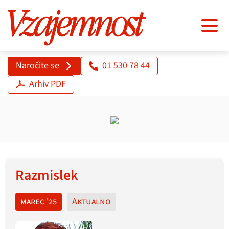
Naročite se
01 530 78 44
Arhiv PDF
Razmislek
marec '25
Aktualno