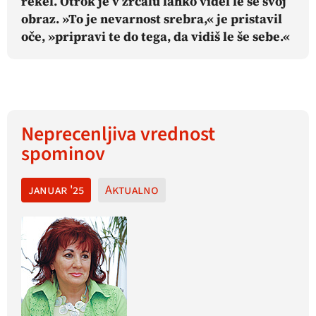
rekel. Otrok je v zrcalu lahko videl le še svoj
obraz. »To je nevarnost srebra,« je pristavil
oče, »pripravi te do tega, da vidiš le še sebe.«
Neprecenljiva vrednost
spominov
januar '25
Aktualno