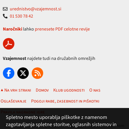
urednistvo@vzajemnost.si
01 530 78 42
Naročniki
lahko
prenesete PDF celotne revije
Vzajemnost
najdete tudi na družabnih omrežjih
▲ Na vrh strani
Domov
Klub ugodnosti
O nas
Oglaševanje
Pogoji rabe, zasebnost in piškotki
Pravila nagradne igre
Spletno mesto uporablja piškotke z namenom
zagotavljanja spletne storitve, oglasnih sistemov in
revija Vzajemnost in te spletne strani nastajajo z uredniškim sistemom