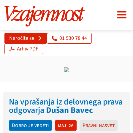
Naročite se
01 530 78 44
Arhiv PDF
Na vprašanja iz delovnega prava
odgovarja
Dušan Bavec
Dobro je vedeti
maj '26
Pravni nasvet