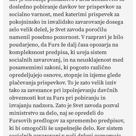
dosledno pobiranje davkov ter prispevkov za
socialno varnost, med katerimi prispevek za
pokojninsko in invalidsko zavarovanje dosega
zelo velik delež, je Svet zavoda poročilu
namenil posebno pozornost. V razpravi je bilo
poudarjeno, da Furs že dalj časa opozarja na
kompleksnost predpisa, ki ureja sistem
socialnih zavarovanj, in na neusklajenost med
posameznimi zakoni, ki pogosto različno
opredeljujejo osnove, stopnje in izjeme glede
plačevanja prispevkov. To je zato velik izziv
tako za zavezance pri izpolnjevanju davčnih
obveznosti kot za Furs pri pobiranju in
izvajanju nadzora. Zato je Svet zavoda pozval
ministrstvo za delo, naj se opredeli do
Fursovih predlogov za spremembo predpisov,
ki bi omogočili še uspešnejše delo. Ker sistem
socialnih zavarovanj v naši državi zaznamuje