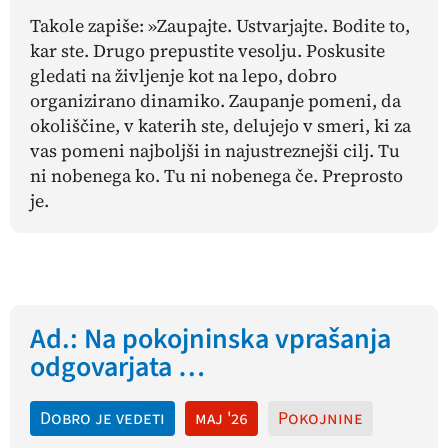
Takole zapiše: »Zaupajte. Ustvarjajte. Bodite to,
kar ste. Drugo prepustite vesolju. Poskusite
gledati na življenje kot na lepo, dobro
organizirano dinamiko. Zaupanje pomeni, da
okoliščine, v katerih ste, delujejo v smeri, ki za
vas pomeni najboljši in najustreznejši cilj. Tu
ni nobenega
ko
. Tu ni nobenega
če
. Preprosto
je
.
Ad.: Na pokojninska vprašanja
odgovarjata …
Dobro je vedeti
maj '26
Pokojnine