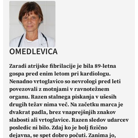
OMEDLEVICA
Zaradi atrijske fibrilacije je bila 89-letna
gospa pred enim letom pri kardiologu.
Nenadno vrtoglavico so nevrologi pred leti
povezovali z motnjami v ravnotežnem
organu. Razen stalnega piskanja v ušesih
drugih težav nima več. Na začetku marca je
dvakrat padla, brez vnaprejšnjih znakov
slabosti ali vrtoglavice. Razen sledov udarcev
posledic ni bilo. Zdaj ko je bolj fizično
dejavna, se spet dobro počuti. Zanima jo,