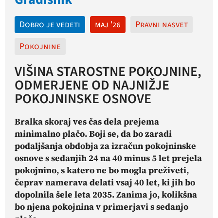
Dobro je vedeti
maj '26
Pravni nasvet
Pokojnine
VIŠINA STAROSTNE POKOJNINE,
ODMERJENE OD NAJNIŽJE
POKOJNINSKE OSNOVE
Bralka skoraj ves čas dela prejema
minimalno plačo. Boji se, da bo zaradi
podaljšanja obdobja za izračun pokojninske
osnove s sedanjih 24 na 40 minus 5 let prejela
pokojnino, s katero ne bo mogla preživeti,
čeprav namerava delati vsaj 40 let, ki jih bo
dopolnila šele leta 2035. Zanima jo, kolikšna
bo njena pokojnina v primerjavi s sedanjo