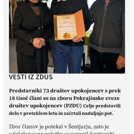
VESTI IZ ZDUS
Predstavniki 73 društev upokojencev s prek
18 tisoč člani so na zboru Pokrajinske zveze
društev upokojencev
(PZDU)
Celje predstavili
delo v preteklem letu in začrtali nadaljnjo pot.
Zbor članov je potekal v Šentjurju, zato je
udeležence na začetku nagovoril šentjurski