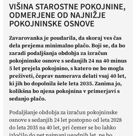
VIŠINA STAROSTNE POKOJNINE,
ODMERJENE OD NAJNIŽJE
POKOJNINSKE OSNOVE
Zavarovanka je poudarila, da skoraj ves čas
dela prejema minimalno plačo. Boji se, da bo
zaradi podaljšanja obdobja za izračun
pokojninske osnove s sedanjih 24 na 40 minus
5 let prejela pokojnino, s katero ne bo mogla
preživeti, čeprav namerava delati vsaj 40 let,
ki jih bo dopolnila šele leta 2035. Zanima jo,
kolikšna bo njena pokojnina v primerjavi s
sedanjo plačo.
Podaljšanje obdobja za izračun pokojninske
osnove s sedanjih 24 let postopno od leta 2028
do leta 2035 na 40 let, pri čemer se bo lahko
izločilo do pet najmanj ugodnih let, ne bo