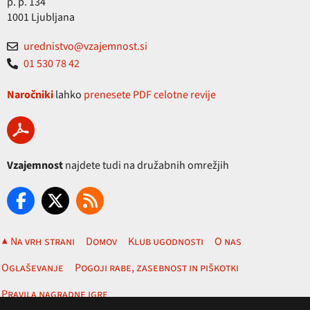
p. p. 134
1001 Ljubljana
urednistvo@vzajemnost.si
01 530 78 42
Naročniki
lahko
prenesete PDF celotne revije
Vzajemnost
najdete tudi na družabnih omrežjih
▲ Na vrh strani
Domov
Klub ugodnosti
O nas
Oglaševanje
Pogoji rabe, zasebnost in piškotki
Pravila nagradne igre