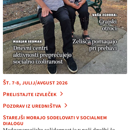
Št. 7-8, julij/avgust 2026
Prelistajte izvleček
Pozdrav iz uredništva
Starejši morajo sodelovati v socialnem
dialogu
Medgeneracijska solidarnost je v naši družbi še