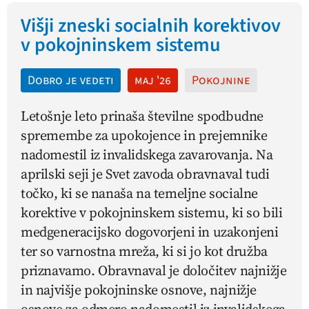
Višji zneski socialnih korektivov
v pokojninskem sistemu
Dobro je vedeti
maj '26
Pokojnine
Letošnje leto prinaša številne spodbudne
spremembe za upokojence in prejemnike
nadomestil iz invalidskega zavarovanja. Na
aprilski seji je Svet zavoda obravnaval tudi
točko, ki se nanaša na temeljne socialne
korektive v pokojninskem sistemu, ki so bili
medgeneracijsko dogovorjeni in uzakonjeni
ter so varnostna mreža, ki si jo kot družba
priznavamo. Obravnaval je določitev najnižje
in najvišje pokojninske osnove, najnižje