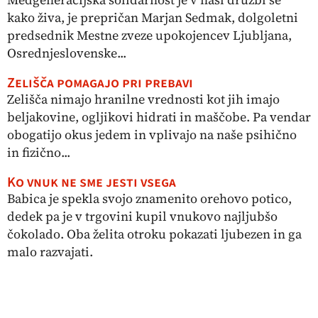
kako živa, je prepričan Marjan Sedmak, dolgoletni
predsednik Mestne zveze upokojencev Ljubljana,
Osrednjeslovenske...
Zelišča pomagajo pri prebavi
Zelišča nimajo hranilne vrednosti kot jih imajo
beljakovine, ogljikovi hidrati in maščobe. Pa vendar
obogatijo okus jedem in vplivajo na naše psihično
in fizično...
Ko vnuk ne sme jesti vsega
Babica je spekla svojo znamenito orehovo potico,
dedek pa je v trgovini kupil vnukovo najljubšo
čokolado. Oba želita otroku pokazati ljubezen in ga
malo razvajati.