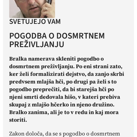
SVETUJEJO VAM
POGODBA O DOSMRTNEM
PREŽIVLJANJU
Bralka namerava skleniti pogodbo o
dosmrtnem preživljanju. Po eni strani zato,
ker želi formalizirati dejstvo, da zanjo skrbi
predvsem mlajša hči, po drugi pa želi s to
pogodbo preprečiti, da bi starejša hči po
njeni smrti dedovala hišo, v kateri prebiva
skupaj z mlajšo hčerko in njeno družino.
Bralko zanima, ali je to v redu in kaj mora
storiti.
Zakon določa, da se s pogodbo o dosmrtnem