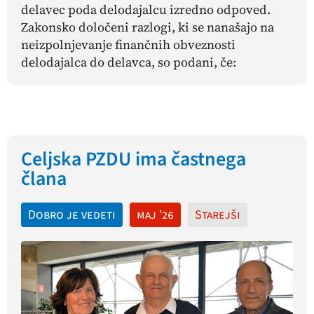
delavec poda delodajalcu izredno odpoved.
Zakonsko določeni razlogi, ki se nanašajo na
neizpolnjevanje finančnih obveznosti
delodajalca do delavca, so podani, če:
Celjska PZDU ima častnega
člana
Dobro je vedeti
maj '26
Starejši