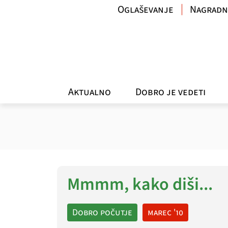
Oglaševanje
Nagradn
Aktualno
Dobro je vedeti
Mmmm, kako diši...
Dobro počutje
marec '10