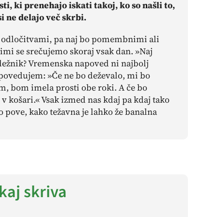
i, ki prenehajo iskati takoj, ko so našli to,
i ne delajo več skrbi.
mi odločitvami, pa naj bo pomembnimi ali
 se srečujemo skoraj vsak dan. »Naj
dežnik? Vremenska napoved ni najbolj
opovedujem: »Če ne bo deževalo, mi bo
, bom imela prosti obe roki. A če bo
 v košari.« Vsak izmed nas kdaj pa kdaj tako
 pove, kako težavna je lahko že banalna
kaj skriva