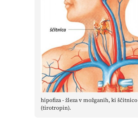
hipofiza - žleza v možganih, ki ščitni
(tirotropin).