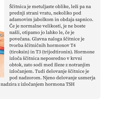
Ščitnica je metuljaste oblike, leži pa na
prednji strani vratu, nekoliko pod
adamovim jabolkom in obdaja sapnico.
Če je normalne velikosti, je ne boste
našli, otipamo jo lahko le, če je
povečana. Glavna naloga ščitnice je
tvorba ščitničnih hormonov T4
(tiroksin) in T3 (trijodtironin). Hormone
izloča ščitnica neposredno v krvni
obtok, zato sodi med žleze z notranjim
izločanjem. Tudi delovanje ščitnice je
pod nadzorom. Njeno delovanje usmerja
co nadzira z izločanjem hormona TSH