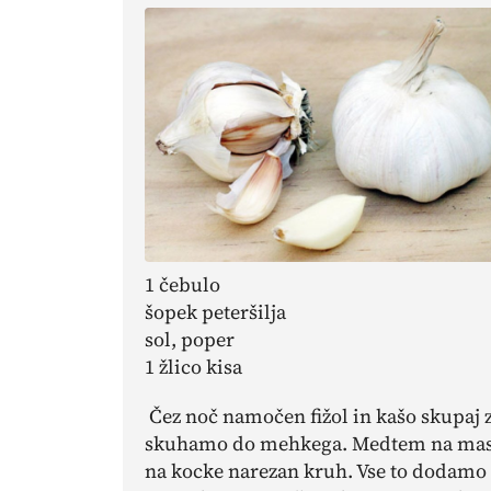
1 čebulo
šopek peteršilja
sol, poper
1 žlico kisa
Čez noč namočen fižol in kašo skupaj
skuhamo do mehkega. Medtem na maslu 
na kocke narezan kruh. Vse to dodamo