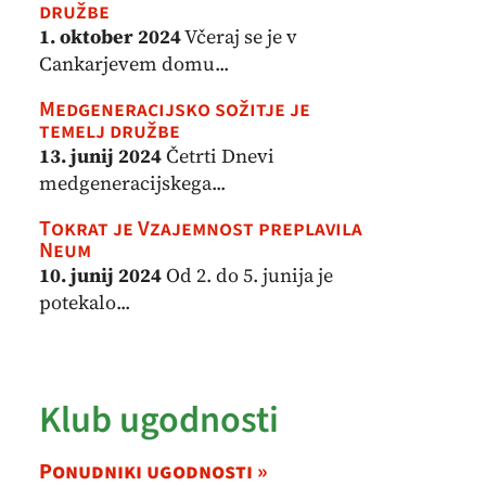
družbe
1. oktober 2024
Včeraj se je v
Cankarjevem domu...
Medgeneracijsko sožitje je
temelj družbe
13. junij 2024
Četrti Dnevi
medgeneracijskega...
Tokrat je Vzajemnost preplavila
Neum
10. junij 2024
Od 2. do 5. junija je
potekalo...
Klub ugodnosti
Ponudniki ugodnosti »