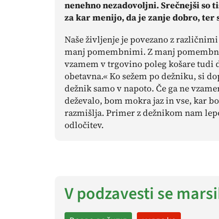
nenehno nezadovoljni. Srečnejši so tist
za kar menijo, da je zanje dobro, ter s
Naše življenje je povezano z različni
manj pomembnimi. Z manj pomembnimi
vzamem v trgovino poleg košare tudi 
obetavna.« Ko sežem po dežniku, si d
dežnik samo v napoto. Če ga ne vzamem
deževalo, bom mokra jaz in vse, kar bo
razmišlja. Primer z dežnikom nam lepo
odločitev.
V podzavesti se marsi