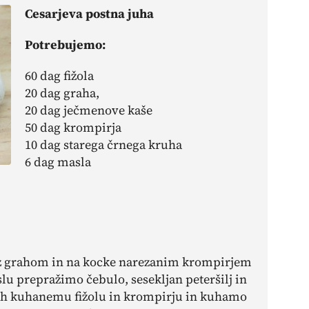
Cesarjeva postna juha
Potrebujemo:
60 dag fižola
20 dag graha,
20 dag ječmenove kaše
50 dag krompirja
10 dag starega črnega kruha
6 dag masla
 z grahom in na kocke narezanim krompirjem
prepražimo čebulo, sesekljan peteršilj in
 h kuhanemu fižolu in krompirju in kuhamo