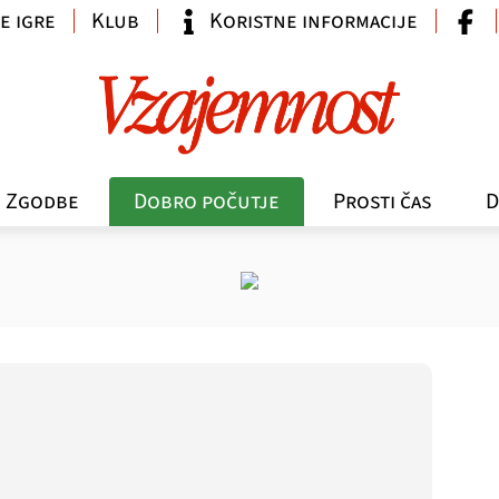
e igre
Klub
Koristne informacije
Zgodbe
Dobro počutje
Prosti čas
D