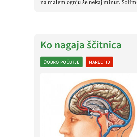
na malem ognju še nekaj minut. Solim
Ko nagaja ščitnica
Dobro počutje
marec '10