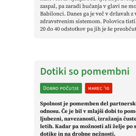
zaspal, pa zaradi bučanja v glavi ne mo
Babilonci. Danes ga je več v državah z
zdravstvenim sistemom. Polovica tistih
20 do 40 odstotkov pa jih je še preobčut
Dotiki so pomembni
Dobro počutje
marec '10
Spolnost je pomemben del partnersk
odnosu. Če je bil v mlajši dobi to p
ljubezni, navezanosti, izražanja čuste
letih. Kadar pa možnosti ali želje po
dotike in na drobne nežnosti.