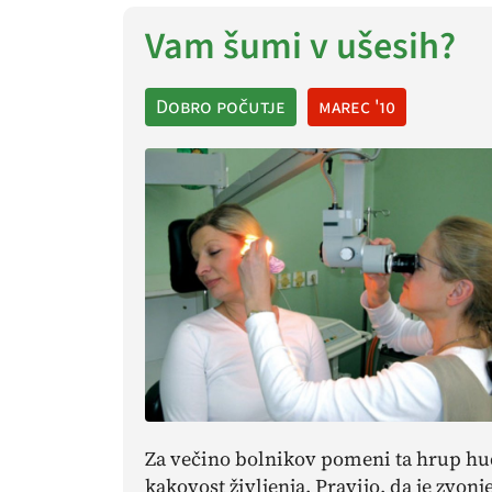
Vam šumi v ušesih?
Dobro počutje
marec '10
Za večino bolnikov pomeni ta hrup hu
kakovost življenja. Pravijo, da je zvonj