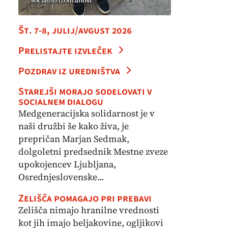
Št. 7-8, julij/avgust 2026
Prelistajte izvleček
Pozdrav iz uredništva
Starejši morajo sodelovati v
socialnem dialogu
Medgeneracijska solidarnost je v
naši družbi še kako živa, je
prepričan Marjan Sedmak,
dolgoletni predsednik Mestne zveze
upokojencev Ljubljana,
Osrednjeslovenske...
Zelišča pomagajo pri prebavi
Zelišča nimajo hranilne vrednosti
kot jih imajo beljakovine, ogljikovi