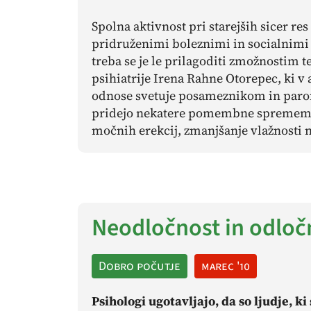
Spolna aktivnost pri starejših sicer res
pridruženimi boleznimi in socialnimi o
treba se je le prilagoditi zmožnostim te
psihiatrije Irena Rahne Otorepec, ki v
odnose svetuje posameznikom in parom 
pridejo nekatere pomembne spremembe
močnih erekcij, zmanjšanje vlažnosti n
Neodločnost in odloč
Dobro počutje
marec '10
Psihologi ugotavljajo, da so ljudje, k