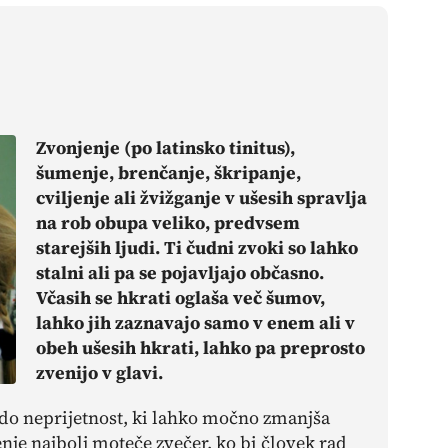
Zvonjenje (po latinsko tinitus),
šumenje, brenčanje, škripanje,
cviljenje ali žvižganje v ušesih spravlja
na rob obupa veliko, predvsem
starejših ljudi. Ti čudni zvoki so lahko
stalni ali pa se pojavljajo občasno.
Včasih se hkrati oglaša več šumov,
lahko jih zaznavajo samo v enem ali v
obeh ušesih hkrati, lahko pa preprosto
zvenijo v glavi.
do neprijetnost, ki lahko močno zmanjša
enje najbolj moteče zvečer, ko bi človek rad