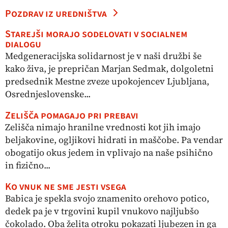
Pozdrav iz uredništva
Starejši morajo sodelovati v socialnem
dialogu
Medgeneracijska solidarnost je v naši družbi še
kako živa, je prepričan Marjan Sedmak, dolgoletni
predsednik Mestne zveze upokojencev Ljubljana,
Osrednjeslovenske...
Zelišča pomagajo pri prebavi
Zelišča nimajo hranilne vrednosti kot jih imajo
beljakovine, ogljikovi hidrati in maščobe. Pa vendar
obogatijo okus jedem in vplivajo na naše psihično
in fizično...
Ko vnuk ne sme jesti vsega
Babica je spekla svojo znamenito orehovo potico,
dedek pa je v trgovini kupil vnukovo najljubšo
čokolado. Oba želita otroku pokazati ljubezen in ga