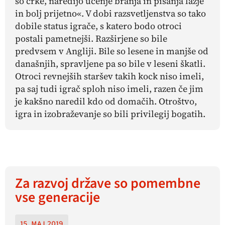
so črke, naredijo učenje branja in pisanja lažje
in bolj prijetno«. V dobi razsvetljenstva so tako
dobile status igrače, s katero bodo otroci
postali pametnejši. Razširjene so bile
predvsem v Angliji. Bile so lesene in manjše od
današnjih, spravljene pa so bile v leseni škatli.
Otroci revnejših staršev takih kock niso imeli,
pa saj tudi igrač sploh niso imeli, razen če jim
je kakšno naredil kdo od domačih. Otroštvo,
igra in izobraževanje so bili privilegij bogatih.
Za razvoj države so pomembne
vse generacije
15. maj 2019