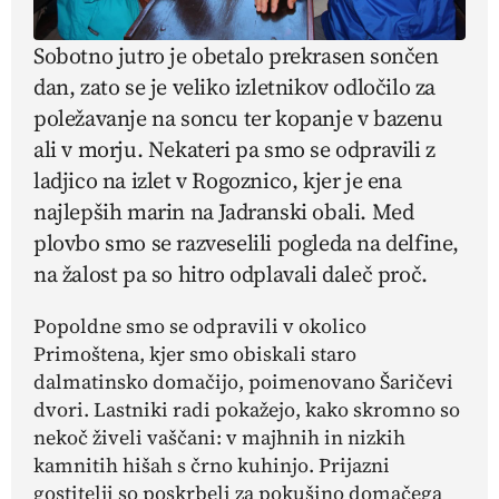
Sobotno jutro je obetalo prekrasen sončen
dan, zato se je veliko izletnikov odločilo za
poležavanje na soncu ter kopanje v bazenu
ali v morju. Nekateri pa smo se odpravili z
ladjico na izlet v Rogoznico, kjer je ena
najlepših marin na Jadranski obali. Med
plovbo smo se razveselili pogleda na delfine,
na žalost pa so hitro odplavali daleč proč.
Popoldne smo se odpravili v okolico
Primoštena, kjer smo obiskali staro
dalmatinsko domačijo, poimenovano Šaričevi
dvori. Lastniki radi pokažejo, kako skromno so
nekoč živeli vaščani: v majhnih in nizkih
kamnitih hišah s črno kuhinjo. Prijazni
gostitelji so poskrbeli za pokušino domačega