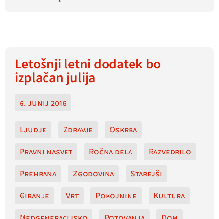
Letošnji letni dodatek bo
izplačan julija
6. junij 2016
Ljudje
Zdravje
Oskrba
Pravni nasvet
Ročna dela
Razvedrilo
Prehrana
Zgodovina
Starejši
Gibanje
Vrt
Pokojnine
Kultura
Medgeneracijsko
Potovanja
Dom