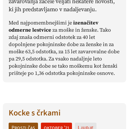
zavarovanja začele veljati nekatere novosti,
ki jih predstavljamo v nadaljevanju.
Med najpomembnejšimi je
izenačitev
odmerne lestvice
za moške in ženske. Tako
zdaj znaša odmerni odstotek za 40 let
dopolnjene pokojninske dobe za ženske in za
moške 63,5 odstotka, za 15 let zavarovalne dobe
pa 29,5 odstotka. Za vsako nadaljnje leto
pokojninske dobe se tako moškemu kot ženski
prišteje po 1,36 odstotka pokojninske osnove.
Kocke s črkami
Prosti čas
oktober '21
Ljudje