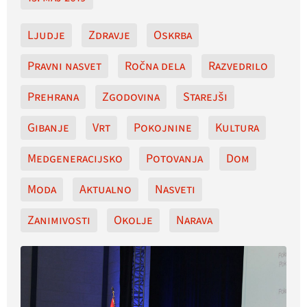
Ljudje
Zdravje
Oskrba
Pravni nasvet
Ročna dela
Razvedrilo
Prehrana
Zgodovina
Starejši
Gibanje
Vrt
Pokojnine
Kultura
Medgeneracijsko
Potovanja
Dom
Moda
Aktualno
Nasveti
Zanimivosti
Okolje
Narava