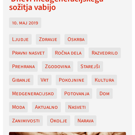
sožitja vabijo
10. maj 2019
Ljudje
Zdravje
Oskrba
Pravni nasvet
Ročna dela
Razvedrilo
Prehrana
Zgodovina
Starejši
Gibanje
Vrt
Pokojnine
Kultura
Medgeneracijsko
Potovanja
Dom
Moda
Aktualno
Nasveti
Zanimivosti
Okolje
Narava