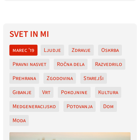
SVET IN MI
marec '19
Ljudje
Zdravje
Oskrba
Pravni nasvet
Ročna dela
Razvedrilo
Prehrana
Zgodovina
Starejši
Gibanje
Vrt
Pokojnine
Kultura
Medgeneracijsko
Potovanja
Dom
Moda