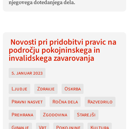
njegovega dotedanjega dela.
Novosti pri pridobitvi pravic na
področju pokojninskega in
invalidskega zavarovanja
5. januar 2023
Ljudje
Zdravje
Oskrba
Pravni nasvet
Ročna dela
Razvedrilo
Prehrana
Zgodovina
Starejši
Gibanje
Vrt
Pokojnine
Kultura