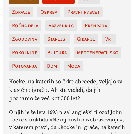
Zdravje
Oskrba
Pravni nasvet
Ročna dela
Razvedrilo
Prehrana
Zgodovina
Starejši
Gibanje
Vrt
Pokojnine
Kultura
Medgeneracijsko
Potovanja
Dom
Moda
Kocke, na katerih so črke abecede, veljajo za
klasično igračo. Ali ste vedeli, da jih
poznamo že več kot 300 let?
O njih je že leta 1693 pisal angleški filozof John
Locke v traktatu »Nekaj misli o izobraževanju«,
v katerem pravi, da »kocke in igrače, na katerih