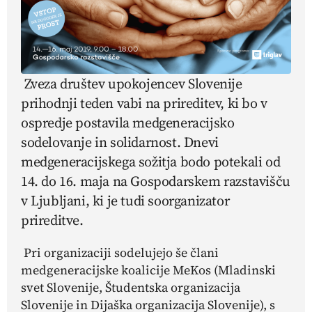
Zveza društev upokojencev Slovenije
prihodnji teden vabi na prireditev, ki bo v
ospredje postavila medgeneracijsko
sodelovanje in solidarnost. Dnevi
medgeneracijskega sožitja bodo potekali od
14. do 16. maja na Gospodarskem razstavišču
v Ljubljani, ki je tudi soorganizator
prireditve.
Pri organizaciji sodelujejo še člani
medgeneracijske koalicije MeKos (Mladinski
svet Slovenije, Študentska organizacija
Slovenije in Dijaška organizacija Slovenije), s