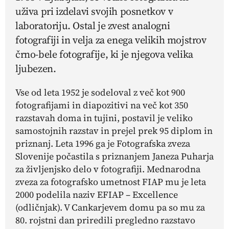
uživa pri izdelavi svojih posnetkov v
laboratoriju. Ostal je zvest analogni
fotografiji in velja za enega velikih mojstrov
črno-bele fotografije, ki je njegova velika
ljubezen.
Vse od leta 1952 je sodeloval z več kot 900
fotografijami in diapozitivi na več kot 350
razstavah doma in tujini, postavil je veliko
samostojnih razstav in prejel prek 95 diplom in
priznanj. Leta 1996 ga je Fotografska zveza
Slovenije počastila s priznanjem Janeza Puharja
za življenjsko delo v fotografiji. Mednarodna
zveza za fotografsko umetnost FIAP mu je leta
2000 podelila naziv EFIAP – Excellence
(odličnjak). V Cankarjevem domu pa so mu za
80. rojstni dan priredili pregledno razstavo