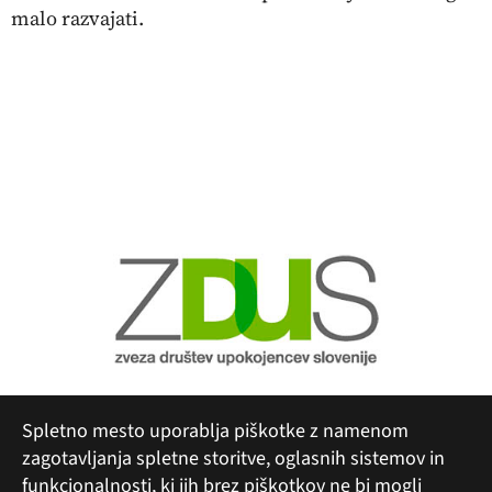
malo razvajati.
Spletno mesto uporablja piškotke z namenom
zagotavljanja spletne storitve, oglasnih sistemov in
funkcionalnosti, ki jih brez piškotkov ne bi mogli