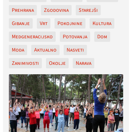
Prehrana
Zgodovina
Starejši
Gibanje
Vrt
Pokojnine
Kultura
Medgeneracijsko
Potovanja
Dom
Moda
Aktualno
Nasveti
Zanimivosti
Okolje
Narava