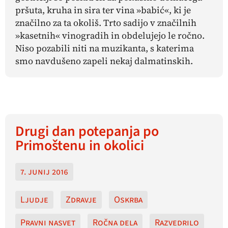
pršuta, kruha in sira ter vina »babić«, ki je
značilno za ta okoliš. Trto sadijo v značilnih
»kasetnih« vinogradih in obdelujejo le ročno.
Niso pozabili niti na muzikanta, s katerima
smo navdušeno zapeli nekaj dalmatinskih.
Drugi dan potepanja po
Primoštenu in okolici
7. junij 2016
Ljudje
Zdravje
Oskrba
Pravni nasvet
Ročna dela
Razvedrilo