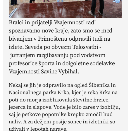
Bralci in prijatelji Vzajemnosti radi
spoznavamo nove kraje, zato smo se med
bivanjem v Primoštenu odpravili tudi na
izlete. Seveda po obvezni Telosvatbi -
jutranjem razgibavanju pod vodstvom
profesorice športa in dolgoletne sodelavke
Vzajemnosti Savine Vybihal.
Nekaj se jih je odpravilo na ogled Šibenika in
Nacionalnega parka Krka, kjer je reka Krka na
poti do morja izoblikovala številne brzice,
jezerca in slapove. Vode je bilo zares v izobilju,
saj je petkove popotnike krepko zmočil hud
naliv. A za dežjem posije sonce in izletniki so
uživali v lepotah narave.