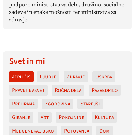
podporo ministrstva za delo, družino, socialne
zadeve in enake možnosti ter ministrstva za
zdravje.
Svet in mi
april '19
Ljudje
Zdravje
Oskrba
Pravni nasvet
Ročna dela
Razvedrilo
Prehrana
Zgodovina
Starejši
Gibanje
Vrt
Pokojnine
Kultura
Medgeneracijsko
Potovanja
Dom