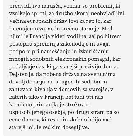
predvidljivo narašča, vendar so problemi, ki
vznikajo sproti, za družbo skoraj neobvladljivi.
Večina evropskih držav lovi za rep to, kar
imenujemo varno in srečno staranje. Med
njimi je Francija videti vodilna, saj po hitrem
postopku spreminja zakonodajo in uvaja
podporo pri nameščanju in izkoriščanju
mnogih sodobnih elektronskih pomagal, kar
podaljšuje čas, ki ga starejši preživijo doma.
Dejstvo je, da nobena država na svetu nima
dovolj denarja, da bi ugodila sodobnim
zahtevam bivanja v domovih za starejše, v
katerih tako v Franciji kot tudi pri nas
kronično primanjkuje strokovno
usposobljenega osebja, po drugi strani pa so
cene domov, ki resno in skrbno bdijo nad
starejšimi, le redkim dosegljive.