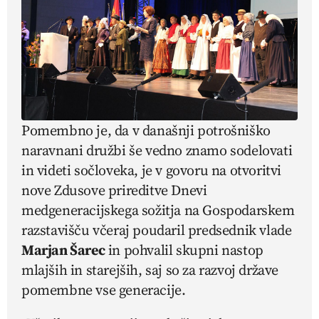
Pomembno je, da v današnji potrošniško
naravnani družbi še vedno znamo sodelovati
in videti sočloveka, je v govoru na otvoritvi
nove Zdusove prireditve Dnevi
medgeneracijskega sožitja na Gospodarskem
razstavišču včeraj poudaril predsednik vlade
Marjan Šarec
in pohvalil skupni nastop
mlajših in starejših, saj so za razvoj države
pomembne vse generacije.