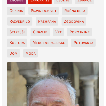
Zgodbe
januar '23
Ljudje
Zdravje
Oskrba
Pravni nasvet
Ročna dela
Razvedrilo
Prehrana
Zgodovina
Starejši
Gibanje
Vrt
Pokojnine
Kultura
Medgeneracijsko
Potovanja
Dom
Moda