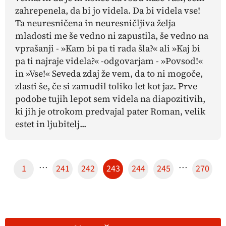
zahrepenela, da bi jo videla. Da bi videla vse!
Ta neuresničena in neuresničljiva želja
mladosti me še vedno ni zapustila, še vedno na
vprašanji - »Kam bi pa ti rada šla?« ali »Kaj bi
pa ti najraje videla?« -odgovarjam - »Povsod!«
in »Vse!« Seveda zdaj že vem, da to ni mogoče,
zlasti še, če si zamudil toliko let kot jaz. Prve
podobe tujih lepot sem videla na diapozitivih,
ki jih je otrokom predvajal pater Roman, velik
estet in ljubitelj...
…
…
1
241
242
243
244
245
270