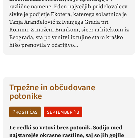
različne namene. Eden največjih pridelovalcev
sivke je podjetje Ekotera, katerega solastnica je
Tanja Aranđelović iz Ivanjega Grada pri
Komnu. Z možem Brankom, sicer arhitektom iz
Beograda, sta po vrnitvi iz tujine staro kraško
hišo prenovila v očarljivo...
Trpežne in občudovane
potonike
Prosti čas
september '13
Le redki so vrtovi brez potonik. Sodijo med
najstarejše okrasne rastline, saj so jih gojile