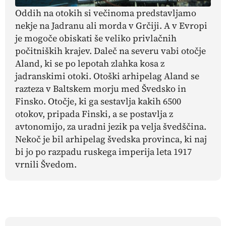
Oddih na otokih si večinoma predstavljamo
nekje na Jadranu ali morda v Grčiji. A v Evropi
je mogoče obiskati še veliko privlačnih
počitniških krajev. Daleč na severu vabi otočje
Aland, ki se po lepotah zlahka kosa z
jadranskimi otoki. Otoški arhipelag Aland se
razteza v Baltskem morju med Švedsko in
Finsko. Otočje, ki ga sestavlja kakih 6500
otokov, pripada Finski, a se postavlja z
avtonomijo, za uradni jezik pa velja švedščina.
Nekoč je bil arhipelag švedska provinca, ki naj
bi jo po razpadu ruskega imperija leta 1917
vrnili Švedom.