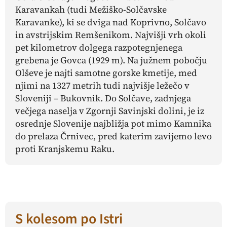
Karavankah (tudi Mežiško-Solčavske
Karavanke), ki se dviga nad Koprivno, Solčavo
in avstrijskim Remšenikom. Najvišji vrh okoli
pet kilometrov dolgega razpotegnjenega
grebena je Govca (1929 m). Na južnem pobočju
Olševe je najti samotne gorske kmetije, med
njimi na 1327 metrih tudi najvišje ležečo v
Sloveniji – Bukovnik. Do Solčave, zadnjega
večjega naselja v Zgornji Savinjski dolini, je iz
osrednje Slovenije najbližja pot mimo Kamnika
do prelaza Črnivec, pred katerim zavijemo levo
proti Kranjskemu Raku.
S kolesom po Istri