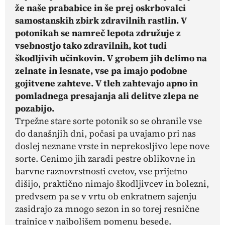
že naše prababice in še prej oskrbovalci
samostanskih zbirk zdravilnih rastlin. V
potonikah se namreč lepota združuje z
vsebnostjo tako zdravilnih, kot tudi
škodljivih učinkovin. V grobem jih delimo na
zelnate in lesnate, vse pa imajo podobne
gojitvene zahteve. V tleh zahtevajo apno in
pomladnega presajanja ali delitve zlepa ne
pozabijo.
Trpežne stare sorte potonik so se ohranile vse
do današnjih dni, počasi pa uvajamo pri nas
doslej neznane vrste in neprekosljivo lepe nove
sorte. Cenimo jih zaradi pestre oblikovne in
barvne raznovrstnosti cvetov, vse prijetno
dišijo, praktično nimajo škodljivcev in bolezni,
predvsem pa se v vrtu ob enkratnem sajenju
zasidrajo za mnogo sezon in so torej resnične
trajnice v najboljšem pomenu besede.