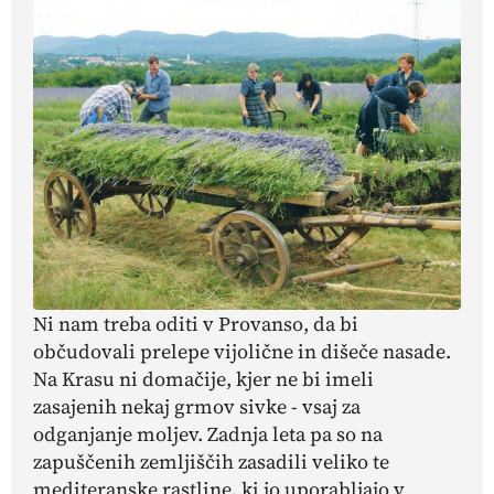
Ni nam treba oditi v Provanso, da bi
občudovali prelepe vijolične in dišeče nasade.
Na Krasu ni domačije, kjer ne bi imeli
zasajenih nekaj grmov sivke - vsaj za
odganjanje moljev. Zadnja leta pa so na
zapuščenih zemljiščih zasadili veliko te
mediteranske rastline, ki jo uporabljajo v