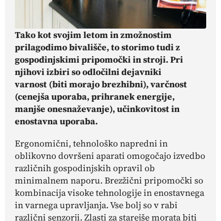
Tako kot svojim letom in zmožnostim
prilagodimo bivališče, to storimo tudi z
gospodinjskimi pripomočki in stroji. Pri
njihovi izbiri so odločilni dejavniki
varnost (biti morajo brezhibni), varčnost
(cenejša uporaba, prihranek energije,
manjše onesnaževanje), učinkovitost in
enostavna uporaba.
Ergonomični, tehnološko napredni in
oblikovno dovršeni aparati omogočajo izvedbo
različnih gospodinjskih opravil ob
minimalnem naporu. Brezžični pripomočki so
kombinacija visoke tehnologije in enostavnega
in varnega upravljanja. Vse bolj so v rabi
različni senzorji. Zlasti za starejše morata biti