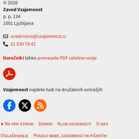
© 2026
Zavod Vzajemnost
p. p. 134
1001 Ljubljana
urednistvo@vzajemnost.si
01 530 78 42
Naročniki
lahko
prenesete PDF celotne revije
Vzajemnost
najdete tudi na družabnih omrežjih
▲ Na vrh strani
Domov
Klub ugodnosti
O nas
Oglaševanje
Pogoji rabe, zasebnost in piškotki