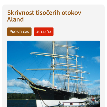
Skrivnost tisočerih otokov –
Aland
Prosti čas
julij '13