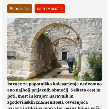
Prosti čas
september '13
Istra je za popotniško kolesarjenje nedvomno
eno najbolj prijaznih območij. Nešteto cest in
poti, mest in krajev, naravnih in
zgodovinskih znamenitosti, osvežujoča
narava in bližina morja ter nežna klima večji