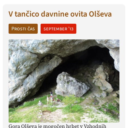
V tančico davnine ovita Olševa
Prosti čas
september '13
Gora Olševa je mogočen hrbet v Vzhodnih