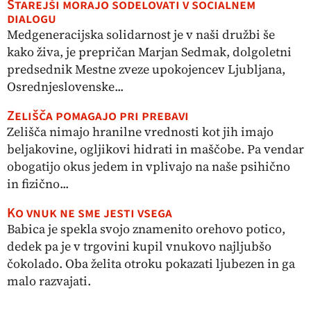
Starejši morajo sodelovati v socialnem
dialogu
Medgeneracijska solidarnost je v naši družbi še
kako živa, je prepričan Marjan Sedmak, dolgoletni
predsednik Mestne zveze upokojencev Ljubljana,
Osrednjeslovenske...
Zelišča pomagajo pri prebavi
Zelišča nimajo hranilne vrednosti kot jih imajo
beljakovine, ogljikovi hidrati in maščobe. Pa vendar
obogatijo okus jedem in vplivajo na naše psihično
in fizično...
Ko vnuk ne sme jesti vsega
Babica je spekla svojo znamenito orehovo potico,
dedek pa je v trgovini kupil vnukovo najljubšo
čokolado. Oba želita otroku pokazati ljubezen in ga
malo razvajati.