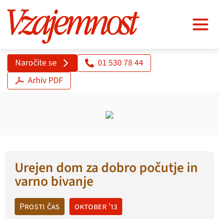
Naročite se
01 530 78 44
Arhiv PDF
Urejen dom za dobro počutje in
varno bivanje
Prosti čas
oktober '13