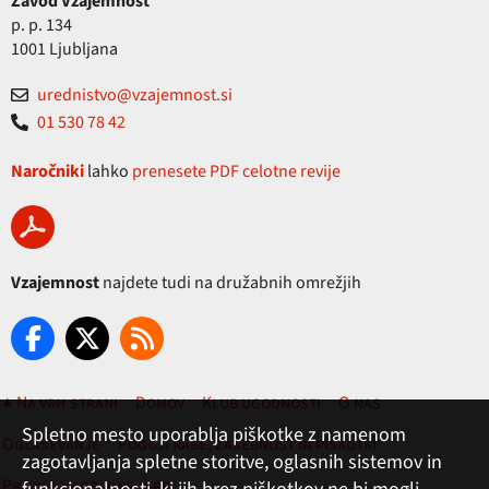
Zavod Vzajemnost
p. p. 134
1001 Ljubljana
urednistvo@vzajemnost.si
01 530 78 42
Naročniki
lahko
prenesete PDF celotne revije
Vzajemnost
najdete tudi na družabnih omrežjih
▲ Na vrh strani
Domov
Klub ugodnosti
O nas
Spletno mesto uporablja piškotke z namenom
Oglaševanje
Pogoji rabe, zasebnost in piškotki
zagotavljanja spletne storitve, oglasnih sistemov in
Pravila nagradne igre