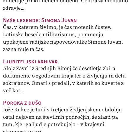
ki deluje pri kliničnem oddelku Centra za mentalno
zdravje...
Naše legende: Simona Juvan
Čas, v katerem živimo, je čas motenih čustev.
Latinska beseda utilitarismus, po mnenju
upokojene radijske napovedovalke Simone Juvan,
zaznamuje ta čas.
Ljubiteljski arhivar
Alojz Zavrl iz Srednjih Bitenj že desetletja zbira
dokumente o zgodovini kraja ter o življenju in delu
sokrajanov. Omari s predali, v katerih so kuverte z
več kot...
Poroka z dušo
Jože Kukec je tudi v tretjem življenjskem obdobju
ostal dejaven na številnih področjih, še zlasti pa
tam, kjer ga ljudje potrebujejo – v krajevni
skupnosti in pri...