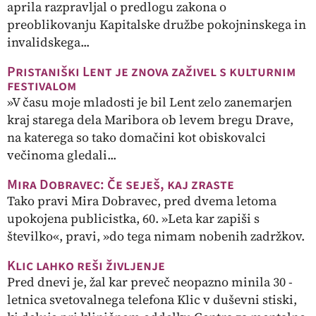
aprila razpravljal o predlogu zakona o
preoblikovanju Kapitalske družbe pokojninskega in
invalidskega...
Pristaniški Lent je znova zaživel s kulturnim
festivalom
»V času moje mladosti je bil Lent zelo zanemarjen
kraj starega dela Maribora ob levem bregu Drave,
na katerega so tako domačini kot obiskovalci
večinoma gledali...
Mira Dobravec: Če seješ, kaj zraste
Tako pravi Mira Dobravec, pred dvema letoma
upokojena publicistka, 60. »Leta kar zapiši s
številko«, pravi, »do tega nimam nobenih zadržkov.
Klic lahko reši življenje
Pred dnevi je, žal kar preveč neopazno minila 30 -
letnica svetovalnega telefona Klic v duševni stiski,