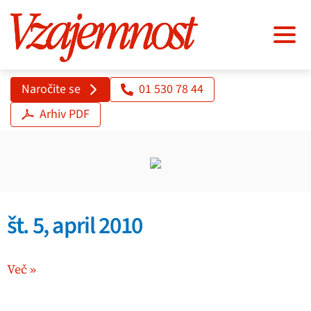
Naročite se
01 530 78 44
Arhiv PDF
št. 5, april 2010
Več »