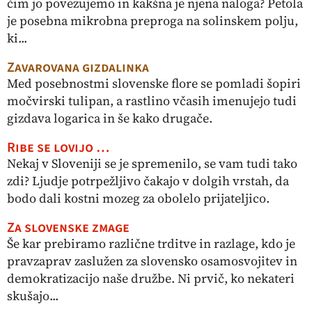
čim jo povezujemo in kakšna je njena naloga? Petola
je posebna mikrobna preproga na solinskem polju,
ki...
Zavarovana gizdalinka
Med posebnostmi slovenske flore se pomladi šopiri
močvirski tulipan, a rastlino včasih imenujejo tudi
gizdava logarica in še kako drugače.
Ribe se lovijo …
Nekaj v Sloveniji se je spremenilo, se vam tudi tako
zdi? Ljudje potrpežljivo čakajo v dolgih vrstah, da
bodo dali kostni mozeg za obolelo prijateljico.
Za slovenske zmage
Še kar prebiramo različne trditve in razlage, kdo je
pravzaprav zaslužen za slovensko osamosvojitev in
demokratizacijo naše družbe. Ni prvič, ko nekateri
skušajo...