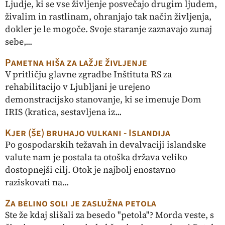
Ljudje, ki se vse življenje posvečajo drugim ljudem,
živalim in rastlinam, ohranjajo tak način življenja,
dokler je le mogoče. Svoje staranje zaznavajo zunaj
sebe,...
Pametna hiša za lažje življenje
V pritličju glavne zgradbe Inštituta RS za
rehabilitacijo v Ljubljani je urejeno
demonstracijsko stanovanje, ki se imenuje Dom
IRIS (kratica, sestavljena iz...
Kjer (še) bruhajo vulkani - Islandija
Po gospodarskih težavah in devalvaciji islandske
valute nam je postala ta otoška država veliko
dostopnejši cilj. Otok je najbolj enostavno
raziskovati na...
Za belino soli je zaslužna petola
Ste že kdaj slišali za besedo "petola"? Morda veste, s