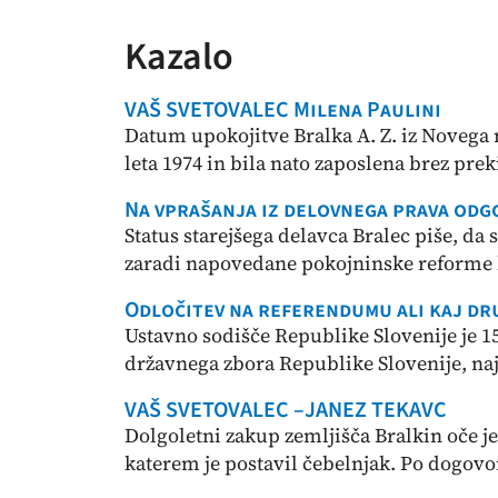
Kazalo
VAŠ SVETOVALEC Milena Paulini
Datum upokojitve Bralka A. Z. iz Novega m
leta 1974 in bila nato zaposlena brez prek
Na vprašanja iz delovnega prava odg
Status starejšega delavca Bralec piše, da s
zaradi napovedane pokojninske reforme 
Odločitev na referendumu ali kaj dr
Ustavno sodišče Republike Slovenije je 1
državnega zbora Republike Slovenije, naj o
VAŠ SVETOVALEC –JANEZ TEKAVC
Dolgoletni zakup zemljišča Bralkin oče je
katerem je postavil čebelnjak. Po dogovor