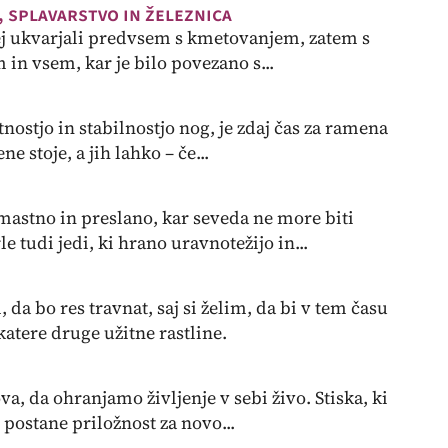
, splavarstvo in železnica
rej ukvarjali predvsem s kmetovanjem, zatem s
in vsem, kar je bilo povezano s...
nostjo in stabilnostjo nog, je zdaj čas za ramena
ne stoje, a jih lahko – če...
mastno in preslano, kar seveda ne more biti
 tudi jedi, ki hrano uravnotežijo in...
da bo res travnat, saj si želim, da bi v tem času
katere druge užitne rastline.
a, da ohranjamo življenje v sebi živo. Stiska, ki
 postane priložnost za novo...