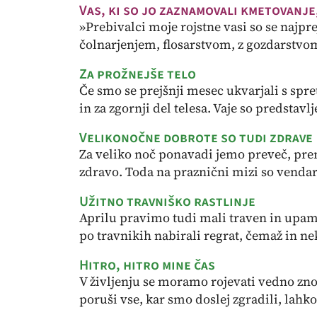
Vas, ki so jo zaznamovali kmetovanje
»Prebivalci moje rojstne vasi so se najp
čolnarjenjem, flosarstvom, z gozdarstvom 
Za prožnejše telo
Če smo se prejšnji mesec ukvarjali s spret
in za zgornji del telesa. Vaje so predstavlje
Velikonočne dobrote so tudi zdrave
Za veliko noč ponavadi jemo preveč, pre
zdravo. Toda na praznični mizi so vendarle
Užitno travniško rastlinje
Aprilu pravimo tudi mali traven in upam, 
po travnikih nabirali regrat, čemaž in ne
Hitro, hitro mine čas
V življenju se moramo rojevati vedno znov
poruši vse, kar smo doslej zgradili, lahko