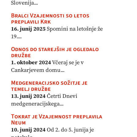
Slovenija...
Bralci Vzajemnosti so letos
preplavili Krk
16. junij 2025
Spomini na letošnje že
19....
Odnos do starejših je ogledalo
družbe
1. oktober 2024
Včeraj se je v
Cankarjevem domu...
Medgeneracijsko sožitje je
temelj družbe
13. junij 2024
Četrti Dnevi
medgeneracijskega...
Tokrat je Vzajemnost preplavila
Neum
10. junij 2024
Od 2. do 5. junija je