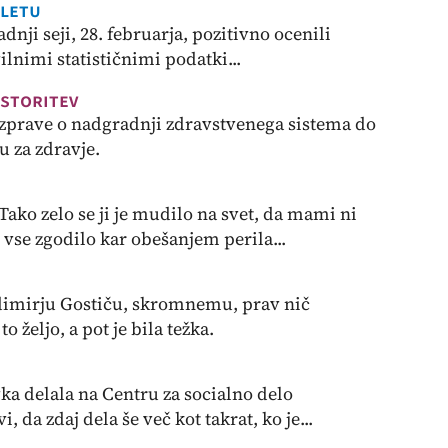
 letu
nji seji, 28. februarja, pozitivno ocenili
ilnimi statističnimi podatki...
storitev
razprave o nadgradnji zdravstvenega sistema do
vu za zdravje.
Tako zelo se ji je mudilo na svet, da mami ni
 vse zgodilo kar obešanjem perila...
ladimirju Gostiču, skromnemu, prav nič
o željo, a pot je bila težka.
ka delala na Centru za socialno delo
, da zdaj dela še več kot takrat, ko je...