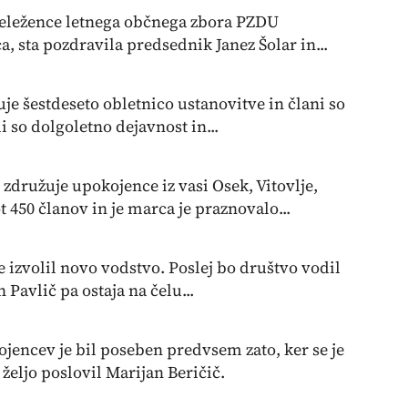
eležence letnega občnega zbora PZDU
, sta pozdravila predsednik Janez Šolar in...
e šestdeseto obletnico ustanovitve in člani so
li so dolgoletno dejavnost in...
družuje upokojence iz vasi Osek, Vitovlje,
 450 članov in je marca je praznovalo...
 izvolil novo vodstvo. Poslej bo društvo vodil
Pavlič pa ostaja na čelu...
ojencev je bil poseben predvsem zato, ker se je
željo poslovil Marijan Beričič.