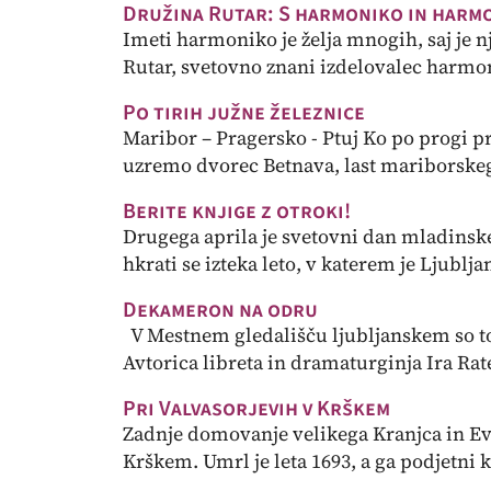
Družina Rutar: S harmoniko in harm
Imeti harmoniko je želja mnogih, saj je 
Rutar, svetovno znani izdelovalec harmonik
Po tirih južne železnice
Maribor – Pragersko - Ptuj Ko po progi p
uzremo dvorec Betnava, last mariborskega 
Berite knjige z otroki!
Drugega aprila je svetovni dan mladinske 
hkrati se izteka leto, v katerem je Ljublja
Dekameron na odru
V Mestnem gledališču ljubljanskem so t
Avtorica libreta in dramaturginja Ira Ratej
Pri Valvasorjevih v Krškem
Zadnje domovanje velikega Kranjca in Evr
Krškem. Umrl je leta 1693, a ga podjetni k