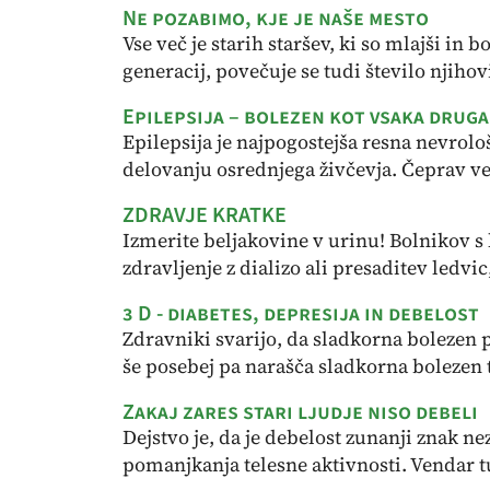
Ne pozabimo, kje je naše mesto
Vse več je starih staršev, ki so mlajši in bo
generacij, povečuje se tudi število njihovi
Epilepsija – bolezen kot vsaka druga
Epilepsija je najpogostejša resna nevrol
delovanju osrednjega živčevja. Čeprav ve
ZDRAVJE KRATKE
Izmerite beljakovine v urinu! Bolnikov s
zdravljenje z dializo ali presaditev ledvic,
3 D - diabetes, depresija in debelost
Zdravniki svarijo, da sladkorna bolezen p
še posebej pa narašča sladkorna bolezen ti
Zakaj zares stari ljudje niso debeli
Dejstvo je, da je debelost zunanji znak n
pomanjkanja telesne aktivnosti. Vendar tud