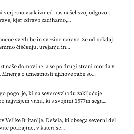
bi verjetno vsak izmed nas našel svoj odgovor.
rave, kjer zdravo zadihamo,...
ončne svetlobe in svežine narave. Že od nekdaj
enimo čiščenju, urejanju in...
vrt naše domovine, a se po drugi strani morda v
 Mnenja o umestnosti njihove rabe so...
go pogorje, ki na severovzhodu zaključuje
o najvišjem vrhu, ki s svojimi 1577m sega...
v Velike Britanije. Dežela, ki obsega severni del
te pokrajine, v kateri se...