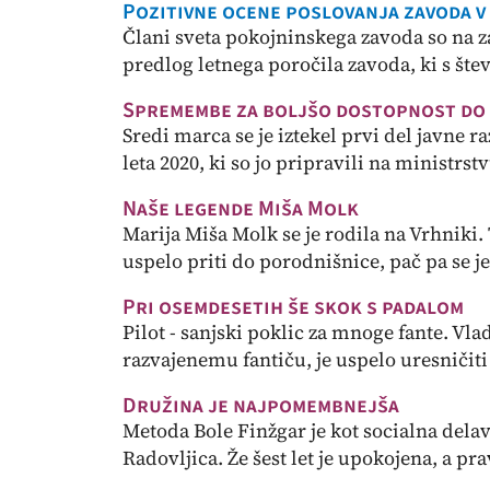
Pozitivne ocene poslovanja zavoda v
Člani sveta pokojninskega zavoda so na zad
predlog letnega poročila zavoda, ki s štev
Spremembe za boljšo dostopnost do 
Sredi marca se je iztekel prvi del javne 
leta 2020, ki so jo pripravili na ministrst
Naše legende Miša Molk
Marija Miša Molk se je rodila na Vrhniki. 
uspelo priti do porodnišnice, pač pa se je
Pri osemdesetih še skok s padalom
Pilot - sanjski poklic za mnoge fante. V
razvajenemu fantiču, je uspelo uresničiti t
Družina je najpomembnejša
Metoda Bole Finžgar je kot socialna delav
Radovljica. Že šest let je upokojena, a pravi