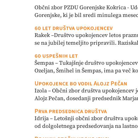
Občni zbor PZDU Gorenjske Kokrica - Ud
Gorenjske, ki je bil sredi minulega meseca
60 let društva upokojencev
Rakek –Društvo upokojencev letos praznuj
se na jubilej temeljito pripravili. Raziska
60 uspešnih let
Šempas – Tukajšnje društvo upokojencev z
Ozeljan, Šmihel in Šempas, ima pa več kot
Upokojence bo vodil Alojz Pečan
Izola – Občni zbor društva upokojencev je
Alojz Pečan, dosedanji predsednik Marjan 
Prva predsednica društva
Idrija – Letošnji občni zbor društva upok
od dolgoletnega predsedovanja na lastno 