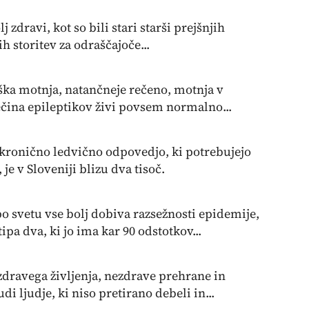
lj zdravi, kot so bili stari starši prejšnjih
h storitev za odraščajoče...
oška motnja, natančneje rečeno, motnja v
čina epileptikov živi povsem normalno...
 kronično ledvično odpovedjo, ki potrebujejo
 je v Sloveniji blizu dva tisoč.
o svetu vse bolj dobiva razsežnosti epidemije,
pa dva, ki jo ima kar 90 odstotkov...
ezdravega življenja, nezdrave prehrane in
i ljudje, ki niso pretirano debeli in...