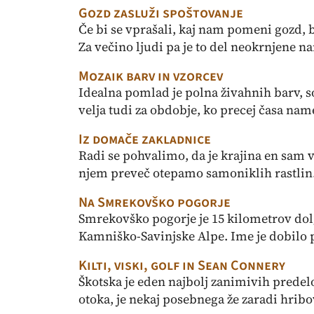
Gozd zasluži spoštovanje
Če bi se vprašali, kaj nam pomeni gozd, 
Za večino ljudi pa je to del neokrnjene na
Mozaik barv in vzorcev
Idealna pomlad je polna živahnih barv, s
velja tudi za obdobje, ko precej časa nam
Iz domače zakladnice
Radi se pohvalimo, da je krajina en sam 
njem preveč otepamo samoniklih rastlin.
Na Smrekovško pogorje
Smrekovško pogorje je 15 kilometrov dol
Kamniško-Savinjske Alpe. Ime je dobilo p
Kilti, viski, golf in Sean Connery
Škotska je eden najbolj zanimivih predelo
otoka, je nekaj posebnega že zaradi hribovi