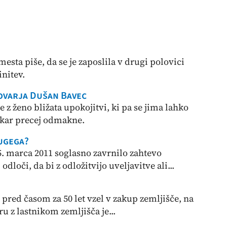
esta piše, da se je zaposlila v drugi polovici
initev.
ovarja Dušan Bavec
e z ženo bližata upokojitvi, ki pa se jima lahko
kar precej odmakne.
ugega?
5. marca 2011 soglasno zavrnilo zahtevo
dloči, da bi z odložitvijo uveljavitve ali...
 pred časom za 50 let vzel v zakup zemljišče, na
u z lastnikom zemljišča je...