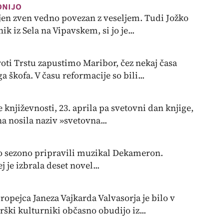
onijo
njen zven vedno povezan z veseljem. Tudi Jožko
 iz Sela na Vipavskem, si jo je...
roti Trstu zapustimo Maribor, čez nekaj časa
škofa. V času reformacije so bili...
književnosti, 23. aprila pa svetovni dan knjige,
na nosila naziv »svetovna...
o sezono pripravili muzikal Dekameron.
 je izbrala deset novel...
opejca Janeza Vajkarda Valvasorja je bilo v
rški kulturniki občasno obudijo iz...