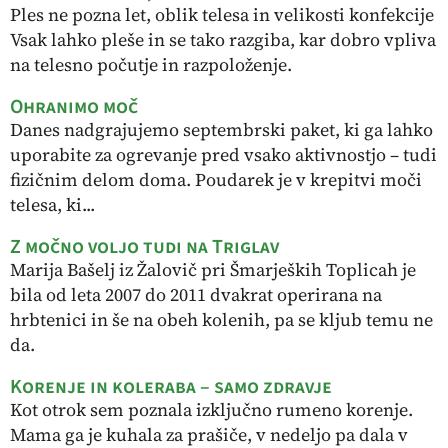
Ples ne pozna let, oblik telesa in velikosti konfekcije
Vsak lahko pleše in se tako razgiba, kar dobro vpliva
na telesno počutje in razpoloženje.
Ohranimo moč
Danes nadgrajujemo septembrski paket, ki ga lahko
uporabite za ogrevanje pred vsako aktivnostjo – tudi
fizičnim delom doma. Poudarek je v krepitvi moči
telesa, ki...
Z močno voljo tudi na Triglav
Marija Bašelj iz Žalovič pri Šmarjeških Toplicah je
bila od leta 2007 do 2011 dvakrat operirana na
hrbtenici in še na obeh kolenih, pa se kljub temu ne
da.
Korenje in koleraba – samo zdravje
Kot otrok sem poznala izključno rumeno korenje.
Mama ga je kuhala za prašiče, v nedeljo pa dala v