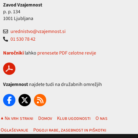
Zavod Vzajemnost
p. p. 134
1001 Ljubljana
urednistvo@vzajemnost.si
01 530 78 42
Naročniki
lahko
prenesete PDF celotne revije
Vzajemnost
najdete tudi na družabnih omrežjih
▲ Na vrh strani
Domov
Klub ugodnosti
O nas
Oglaševanje
Pogoji rabe, zasebnost in piškotki