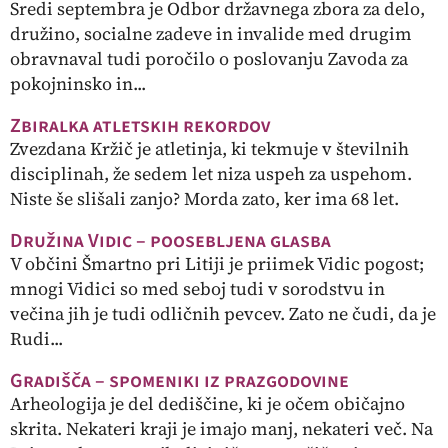
Sredi septembra je Odbor državnega zbora za delo,
družino, socialne zadeve in invalide med drugim
obravnaval tudi poročilo o poslovanju Zavoda za
pokojninsko in...
Zbiralka atletskih rekordov
Zvezdana Kržič je atletinja, ki tekmuje v številnih
disciplinah, že sedem let niza uspeh za uspehom.
Niste še slišali zanjo? Morda zato, ker ima 68 let.
Družina Vidic – poosebljena glasba
V občini Šmartno pri Litiji je priimek Vidic pogost;
mnogi Vidici so med seboj tudi v sorodstvu in
večina jih je tudi odličnih pevcev. Zato ne čudi, da je
Rudi...
Gradišča – spomeniki iz prazgodovine
Arheologija je del dediščine, ki je očem običajno
skrita. Nekateri kraji je imajo manj, nekateri več. Na