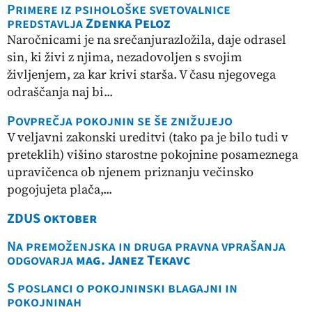
Primere iz psihološke svetovalnice
predstavlja
Zdenka Peloz
Naročnicami je na srečanjurazložila, daje odrasel
sin, ki živi z njima, nezadovoljen s svojim
življenjem, za kar krivi starša. V času njegovega
odraščanja naj bi...
Povprečja pokojnin se še znižujejo
V veljavni zakonski ureditvi (tako pa je bilo tudi v
preteklih) višino starostne pokojnine posameznega
upravičenca ob njenem priznanju večinsko
pogojujeta plača,...
ZDUS oktober
Na premoženjska in druga pravna vprašanja
odgovarja
mag. Janez Tekavc
S poslanci o pokojninski blagajni in
pokojninah