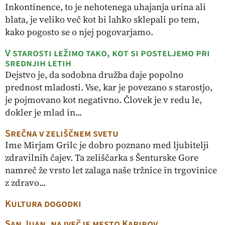
Inkontinence, to je nehotenega uhajanja urina ali
blata, je veliko več kot bi lahko sklepali po tem,
kako pogosto se o njej pogovarjamo.
V starosti ležimo tako, kot si posteljemo pri
srednjih letih
Dejstvo je, da sodobna družba daje popolno
prednost mladosti. Vse, kar je povezano s starostjo,
je pojmovano kot negativno. Človek je v redu le,
dokler je mlad in...
Srečna v zeliščnem svetu
Ime Mirjam Grilc je dobro poznano med ljubitelji
zdravilnih čajev. Ta zeliščarka s Šenturske Gore
namreč že vrsto let zalaga naše tržnice in trgovinice
z zdravo...
Kultura dogodki
San Juan, največje mesto Karibov