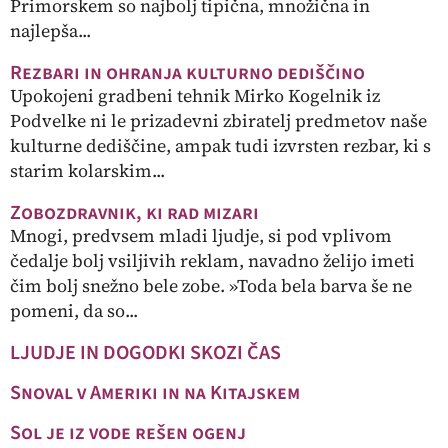
Primorskem so najbolj tipična, množična in
najlepša...
Rezbari in ohranja kulturno dediščino
Upokojeni gradbeni tehnik Mirko Kogelnik iz
Podvelke ni le prizadevni zbiratelj predmetov naše
kulturne dediščine, ampak tudi izvrsten rezbar, ki s
starim kolarskim...
Zobozdravnik, ki rad mizari
Mnogi, predvsem mladi ljudje, si pod vplivom
čedalje bolj vsiljivih reklam, navadno želijo imeti
čim bolj snežno bele zobe. »Toda bela barva še ne
pomeni, da so...
LJUDJE IN DOGODKI SKOZI ČAS
Snoval v Ameriki in na Kitajskem
Sol je iz vode rešen ogenj