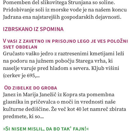
Pomemben del slikovitega Strunjana so soline.
Pridobivanje soli iz morske vode je na našem koncu
Jadrana ena najstarejših gospodarskih dejavnosti.
IZBRSKANO IZ SPOMINA
V vasi z zavetno in prisojno lego je ves položni
svet obdelan
Gručasto vaško jedro z raztresenimi kmetijami leži
na podoru na južnem pobočju Starega vrha, ki
naselje varuje pred hladom s severa. Kljub višini
(cerkev je 695,...
Od zibelke do groba
Janez in Marija Janežič iz Kopra sta pomembna
glasnika in pričevalca o moči in vrednosti naše
kulturne dediščine. Že več kot 40 let namreč zbirata
predmete, ki so...
»Si nisem mislil, da bo tak' fajn!«