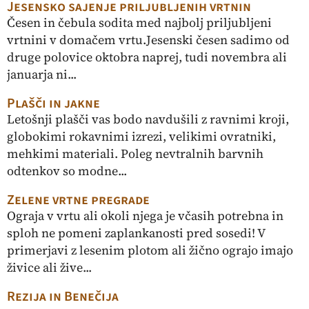
Jesensko sajenje priljubljenih vrtnin
Česen in čebula sodita med najbolj priljubljeni
vrtnini v domačem vrtu.Jesenski česen sadimo od
druge polovice oktobra naprej, tudi novembra ali
januarja ni...
Plašči in jakne
Letošnji plašči vas bodo navdušili z ravnimi kroji,
globokimi rokavnimi izrezi, velikimi ovratniki,
mehkimi materiali. Poleg nevtralnih barvnih
odtenkov so modne...
Zelene vrtne pregrade
Ograja v vrtu ali okoli njega je včasih potrebna in
sploh ne pomeni zaplankanosti pred sosedi! V
primerjavi z lesenim plotom ali žično ograjo imajo
živice ali žive...
Rezija in Benečija