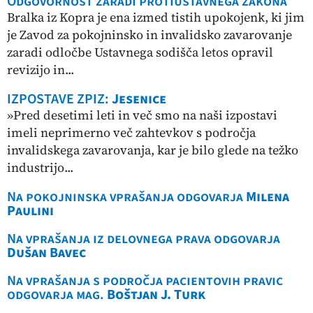
Odgovornost zaradi protiustavnega zakona
Bralka iz Kopra je ena izmed tistih upokojenk, ki jim
je Zavod za pokojninsko in invalidsko zavarovanje
zaradi odločbe Ustavnega sodišča letos opravil
revizijo in...
IZPOSTAVE ZPIZ:
Jesenice
»Pred desetimi leti in več smo na naši izpostavi
imeli neprimerno več zahtevkov s področja
invalidskega zavarovanja, kar je bilo glede na težko
industrijo...
Na pokojninska vprašanja odgovarja
Milena
Paulini
Na vprašanja iz delovnega prava odgovarja
Dušan Bavec
Na vprašanja s področja pacientovih pravic
odgovarja mag.
Boštjan J. Turk