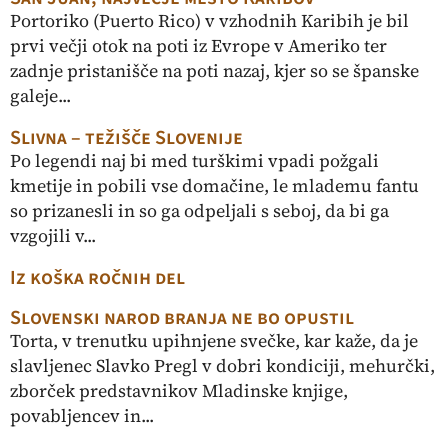
Portoriko (Puerto Rico) v vzhodnih Karibih je bil
prvi večji otok na poti iz Evrope v Ameriko ter
zadnje pristanišče na poti nazaj, kjer so se španske
galeje...
Slivna – težišče Slovenije
Po legendi naj bi med turškimi vpadi požgali
kmetije in pobili vse domačine, le mlademu fantu
so prizanesli in so ga odpeljali s seboj, da bi ga
vzgojili v...
Iz koška ročnih del
Slovenski narod branja ne bo opustil
Torta, v trenutku upihnjene svečke, kar kaže, da je
slavljenec Slavko Pregl v dobri kondiciji, mehurčki,
zborček predstavnikov Mladinske knjige,
povabljencev in...