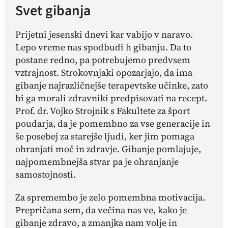
Svet gibanja
Prijetni jesenski dnevi kar vabijo v naravo.
Lepo vreme nas spodbudi h gibanju. Da to
postane redno, pa potrebujemo predvsem
vztrajnost. Strokovnjaki opozarjajo, da ima
gibanje najrazličnejše terapevtske učinke, zato
bi ga morali zdravniki predpisovati na recept.
Prof. dr. Vojko Strojnik s Fakultete za šport
poudarja, da je pomembno za vse generacije in
še posebej za starejše ljudi, ker jim pomaga
ohranjati moč in zdravje. Gibanje pomlajuje,
najpomembnejša stvar pa je ohranjanje
samostojnosti.
Za spremembo je zelo pomembna motivacija.
Prepričana sem, da večina nas ve, kako je
gibanje zdravo, a zmanjka nam volje in