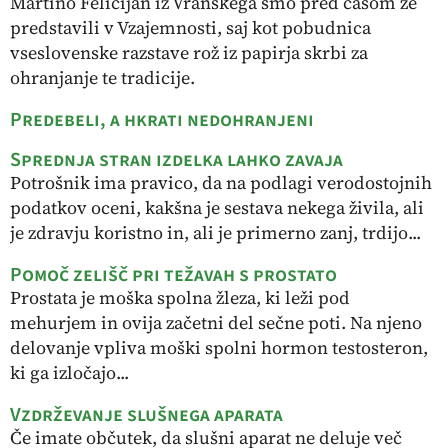
Martino Felicijan iz Vranskega smo pred časom že
predstavili v Vzajemnosti, saj kot pobudnica
vseslovenske razstave rož iz papirja skrbi za
ohranjanje te tradicije.
Predebeli, a hkrati nedohranjeni
Sprednja stran izdelka lahko zavaja
Potrošnik ima pravico, da na podlagi verodostojnih
podatkov oceni, kakšna je sestava nekega živila, ali
je zdravju koristno in, ali je primerno zanj, trdijo...
Pomoč zelišč pri težavah s prostato
Prostata je moška spolna žleza, ki leži pod
mehurjem in ovija začetni del sečne poti. Na njeno
delovanje vpliva moški spolni hormon testosteron,
ki ga izločajo...
Vzdrževanje slušnega aparata
Če imate občutek, da slušni aparat ne deluje več