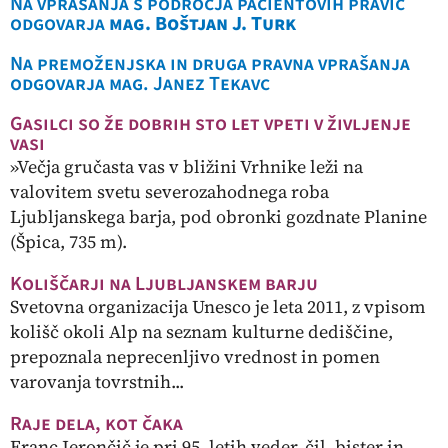
Na vprašanja s področja pacientovih pravic
odgovarja
mag. Boštjan J. Turk
Na premoženjska in druga pravna vprašanja
odgovarja mag. Janez Tekavc
Gasilci so že dobrih sto let vpeti v življenje
vasi
»Večja gručasta vas v bližini Vrhnike leži na
valovitem svetu severozahodnega roba
Ljubljanskega barja, pod obronki gozdnate Planine
(Špica, 735 m).
Koliščarji na Ljubljanskem barju
Svetovna organizacija Unesco je leta 2011, z vpisom
kolišč okoli Alp na seznam kulturne dediščine,
prepoznala neprecenljivo vrednost in pomen
varovanja tovrstnih...
Raje dela, kot čaka
Franc Jerončič je pri 95. letih veder, čil, bister in