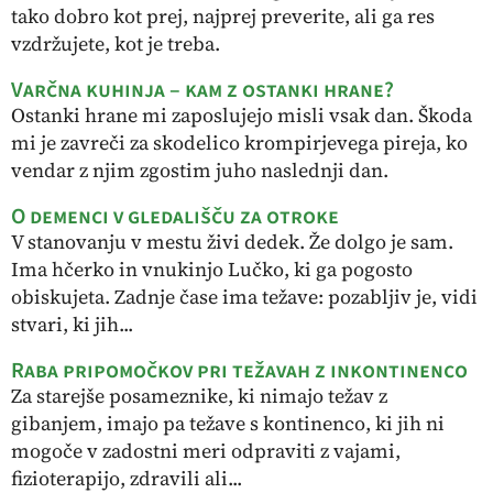
tako dobro kot prej, najprej preverite, ali ga res
vzdržujete, kot je treba.
Varčna kuhinja – kam z ostanki hrane?
Ostanki hrane mi zaposlujejo misli vsak dan. Škoda
mi je zavreči za skodelico krompirjevega pireja, ko
vendar z njim zgostim juho naslednji dan.
O demenci v gledališču za otroke
V stanovanju v mestu živi dedek. Že dolgo je sam.
Ima hčerko in vnukinjo Lučko, ki ga pogosto
obiskujeta. Zadnje čase ima težave: pozabljiv je, vidi
stvari, ki jih...
Raba pripomočkov pri težavah z inkontinenco
Za starejše posameznike, ki nimajo težav z
gibanjem, imajo pa težave s kontinenco, ki jih ni
mogoče v zadostni meri odpraviti z vajami,
fizioterapijo, zdravili ali...