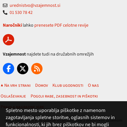
urednistvo@vzajemnost.si
01 530 78 42
Naročniki
lahko
prenesete PDF celotne revije
Vzajemnost
najdete tudi na družabnih omrežjih
▲ Na vrh strani
Domov
Klub ugodnosti
O nas
Oglaševanje
Pogoji rabe, zasebnost in piškotki
Pravila nagradne igre
Spletno mesto uporablja piškotke z namenom
zagotavljanja spletne storitve, oglasnih sistemov in
revija Vzajemnost in te spletne strani nastajajo z uredniškim sistemom
funkcionalnosti, ki jih brez piškotkov ne bi mogli
podjetja (T)media