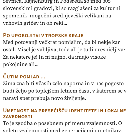
Sevnica, Rajhenburg in Podsreda so med 305
slovenskimi gradovi, ki so razglašeni za kulturni
spomenik, mogočni srednjeveški velikani na
vrhovih gričev in ob reki...
Po upokojitvi v tropske kraje
Med potovanji večkrat pomislim, da bi nekje kar
ostal. Misel je vabljiva, toda ali je tudi uresničljiva?
Za nekatere je! In ni nujno, da imajo visoke
pokojnine ali...
Čutim pomlad ...
Zima zna biti včasih zelo naporna in v nas pogosto
budi željo po toplejšem letnem času, v katerem se v
naravi spet prebuja novo življenje.
Umetnost na presečišču identitete in lokalne
zavednosti
To je zgodba o posebnem primeru vzajemnosti. O
spletu vzajemnosti med generacijami umetnikov,