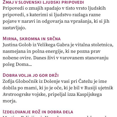
Zmaj v slovenski ljudski pripovedi
Pripovedi o zmajih spadajo v tisto vrsto ljudskih
pripovedi, s katerimi si ljudstvo razlaga razne
pojave v naravi in odgovarja na vprašanja, ki si jih
zastavljajo.
Mirna, skromna in srčna
Justina Golob iz Velikega Gabra je vitalna stoletnica,
nasmejana in polna energije, ki ne pozna prav
nobene ovire. Danes živi v varovanem stanovanju
poleg Doma...
Dobra volja jo gor drži
Zofija Globočnik iz Dolenje vasi pri Čatežu je ime
dobila po mami, ki jo je oče, ki je bil v Rusiji ujetnik
Avstroogrske vojske, pripeljal izza Kaspijskega
morja.
Izdelovanje rož in dobra dela