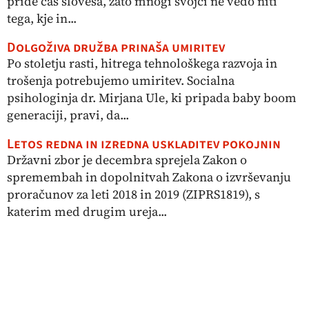
pride čas slovesa, zato mnogi svojci ne vedo niti
tega, kje in...
Dolgoživa družba prinaša umiritev
Po stoletju rasti, hitrega tehnološkega razvoja in
trošenja potrebujemo umiritev. Socialna
psihologinja dr. Mirjana Ule, ki pripada baby boom
generaciji, pravi, da...
Letos redna in izredna uskladitev pokojnin
Državni zbor je decembra sprejela Zakon o
spremembah in dopolnitvah Zakona o izvrševanju
proračunov za leti 2018 in 2019 (ZIPRS1819), s
katerim med drugim ureja...