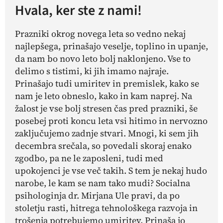
Hvala, ker ste z nami!
Prazniki okrog novega leta so vedno nekaj
najlepšega, prinašajo veselje, toplino in upanje,
da nam bo novo leto bolj naklonjeno. Vse to
delimo s tistimi, ki jih imamo najraje.
Prinašajo tudi umiritev in premislek, kako se
nam je leto obneslo, kako in kam naprej. Na
žalost je vse bolj stresen čas pred prazniki, še
posebej proti koncu leta vsi hitimo in nervozno
zaključujemo zadnje stvari. Mnogi, ki sem jih
decembra srečala, so povedali skoraj enako
zgodbo, pa ne le zaposleni, tudi med
upokojenci je vse več takih. S tem je nekaj hudo
narobe, le kam se nam tako mudi? Socialna
psihologinja dr. Mirjana Ule pravi, da po
stoletju rasti, hitrega tehnološkega razvoja in
trošenja potrebujemo umiritev. Prinaša jo