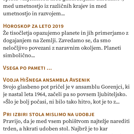
med umetnostjo iz različnih krajev in med
umetnostjo in razvojem...
Horoskop za leto 2019
Že tisočletja opazujemo planete in jih primerjamo z
dogajanjem na Zemlji. Zavedamo se, da smo
neločljivo povezani z naravnim okoljem. Planeti
simbolično...
Vsega po pameti ...
Vodja Hišnega ansambla Avsenik
Svojo glasbeno pot pričel je v ansamblu Gorenjci, ki
je nastal leta 1964, začeli pa so povsem ljubiteljsko.
»Šlo je bolj počasi, ni bilo tako hitro, kot je to z...
Pri izbiri stola mislimo na udobje
Pravijo, da je med vsem pohištvom najtežje narediti
trden, a hkrati udoben stol. Najbrž je to kar