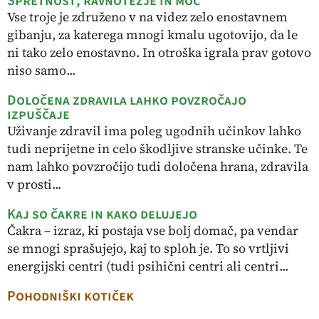
Spretnost, ravnotežje in moč
Vse troje je združeno v na videz zelo enostavnem
gibanju, za katerega mnogi kmalu ugotovijo, da le
ni tako zelo enostavno. In otroška igrala prav gotovo
niso samo...
Določena zdravila lahko povzročajo
izpuščaje
Uživanje zdravil ima poleg ugodnih učinkov lahko
tudi neprijetne in celo škodljive stranske učinke. Te
nam lahko povzročijo tudi določena hrana, zdravila
v prosti...
Kaj so čakre in kako delujejo
Čakra – izraz, ki postaja vse bolj domač, pa vendar
se mnogi sprašujejo, kaj to sploh je. To so vrtljivi
energijski centri (tudi psihični centri ali centri...
Pohodniški kotiček