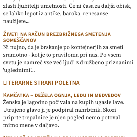
zlasti ljubitelji umetnosti. Če ni časa za daljši obisk,
se lahko lepot iz antike, baroka, renesanse
naužijete...
Živeti na račun brezbrižnega smetenja
someščanov
Ni nujno, da je brska nje po kontejnerjih za smeti
sramotno - kot je to praviloma pri nas. Po vsem
svetu je namreč vse več ljudi z družbeno priznanimi
'uglednimi'...
LITERARNE STRANI POLETNA
Kamčatka – dežela ognja, ledu in medvedov
Ženska je lagodno počivala na kupih ugasle lave.
Utrujeno glavo ji je podpiral nahrbtnik. Skozi
priprte trepalnice je njen pogled nemo potoval
mimo mene v daljavo.