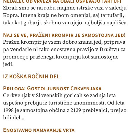
Nedaleč od vrveža na obali uspevajo tartufi
Zbrali smo se na robu majhne istrske vasi v zaledju
Kopra. Imena kraja ne bom omenjal, saj tartufarji,
tako kot gobarji, skrbno varujejo najboljša najdišča.
Naj se ve, praženi krompir je samostojna jed!
Pražen krompir je vsem dobro znana jed, priprava
pa vendarle ni tako enostavna pravijo v Društvu za
promocijo praženega krompirja kot samostojne
jedi.
IZ KOŠKA ROČNIH DEL
Priloga: Gostoljubnost Crkvenjaka
Cerkvenjak v Slovenskih goricah se zadnja leta
uspešno prebija iz turistične anonimnosti. Od leta
1998 je samostojna občina z 2139 prebivalci, prej so
bili del...
Enostavno namakanje vrta