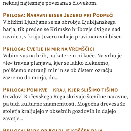
nekdaj najtesneje povezana s človekom.
Priloga: Naravni biser Jezero pri Podpeči
V bližini Ljubljane se na obrobju Ljubljanskega
barja, tik preden se Krimsko hribovje dvigne nad
ravnico, v kraju Jezero nahaja pravi naravni biser.
Priloga: Cvetje in mir na Vremščici
Vabim vas na hrib, na katerem ni koče. Na vrhu je
»le« travna planjava, kjer se lahko zleknemo,
poiščemo notranji mir in se ob čistem ozračju
zazremo do morja, do...
Priloga: Ponikve – kraj, kjer slišimo tišino
Gozdovi Kočevskega Roga skrivajo številne naravne,
pa tudi kulturne znamenitosti. Mogočna drevesa že
stoletja kraljujejo v obsežnih gozdovih in dajejo
zavetje...
Priloga: Park ob Kolpi je košček raja