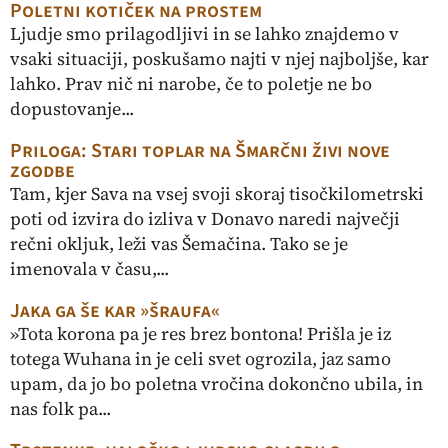
Poletni kotiček na prostem
Ljudje smo prilagodljivi in se lahko znajdemo v
vsaki situaciji, poskušamo najti v njej najboljše, kar
lahko. Prav nič ni narobe, če to poletje ne bo
dopustovanje...
Priloga: Stari toplar na Šmarčni živi nove
zgodbe
Tam, kjer Sava na vsej svoji skoraj tisočkilometrski
poti od izvira do izliva v Donavo naredi največji
rečni okljuk, leži vas Šemačina. Tako se je
imenovala v času,...
Jaka ga še kar »šraufa«
»Tota korona pa je res brez bontona! Prišla je iz
totega Wuhana in je celi svet ogrozila, jaz samo
upam, da jo bo poletna vročina dokončno ubila, in
nas folk pa...