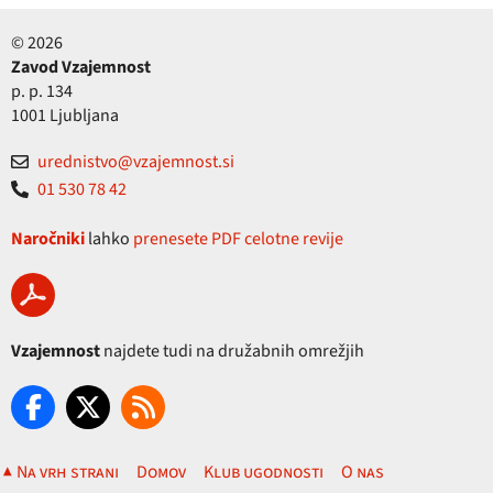
© 2026
Zavod Vzajemnost
p. p. 134
1001 Ljubljana
urednistvo@vzajemnost.si
01 530 78 42
Naročniki
lahko
prenesete PDF celotne revije
Vzajemnost
najdete tudi na družabnih omrežjih
▲ Na vrh strani
Domov
Klub ugodnosti
O nas