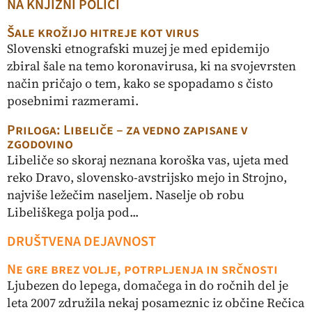
NA KNJIŽNI POLICI
Šale krožijo hitreje kot virus
Slovenski etnografski muzej je med epidemijo
zbiral šale na temo koronavirusa, ki na svojevrsten
način pričajo o tem, kako se spopadamo s čisto
posebnimi razmerami.
Priloga: Libeliče – za vedno zapisane v
zgodovino
Libeliče so skoraj neznana koroška vas, ujeta med
reko Dravo, slovensko-avstrijsko mejo in Strojno,
najviše ležečim naseljem. Naselje ob robu
Libeliškega polja pod...
DRUŠTVENA DEJAVNOST
Ne gre brez volje, potrpljenja in srčnosti
Ljubezen do lepega, domačega in do ročnih del je
leta 2007 združila nekaj posameznic iz občine Rečica