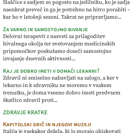
Slaščice s sadjem so pogosto na jedilniku, ko je sadja
naenkrat preveč in ga je potrebno na hitro porabiti –
kar bo v letošnji sezoni. Takrat ne pripravljamo...
Za varno in samostojno bivanje
Delovni terapevti z nasveti za prilagoditev
bivalnega okolja ter svetovanjem medicinskih
pripomočkov poskušamo doseči samostojno
izvajanje dnevnih aktivnosti...
Kaj je dobro imeti v domači lekarni?
Zdravil ni smiselno nabavljati na zalogo, a ker v
lekarno in k zdravniku ne moremo v vsakem
trenutku, je doma vseeno dobro imeti predvsem
škatlico zdravil proti...
ZDRAVJE KRATKE
Kapitolski grič in njegovi muzeji
Italija je vsekakor dežela, ki jo morajo obiskovati