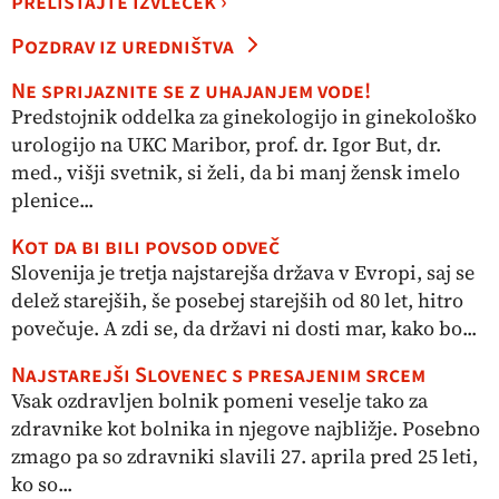
prelistajte izvleček ›
Pozdrav iz uredništva
Ne sprijaznite se z uhajanjem vode!
Predstojnik oddelka za ginekologijo in ginekološko
urologijo na UKC Maribor, prof. dr. Igor But, dr.
med., višji svetnik, si želi, da bi manj žensk imelo
plenice...
Kot da bi bili povsod odveč
Slovenija je tretja najstarejša država v Evropi, saj se
delež starejših, še posebej starejših od 80 let, hitro
povečuje. A zdi se, da državi ni dosti mar, kako bo...
Najstarejši Slovenec s presajenim srcem
Vsak ozdravljen bolnik pomeni veselje tako za
zdravnike kot bolnika in njegove najbližje. Posebno
zmago pa so zdravniki slavili 27. aprila pred 25 leti,
ko so...