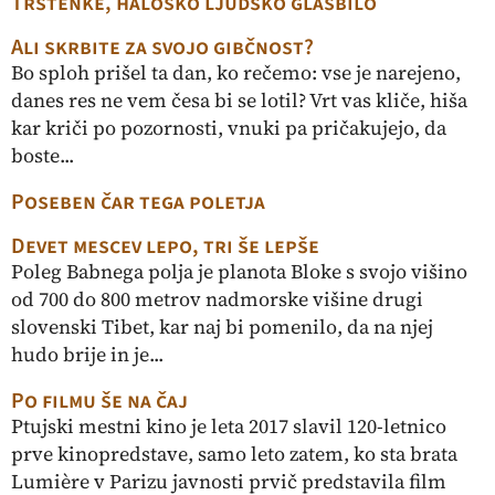
Trstenke, haloško ljudsko glasbilo
Ali skrbite za svojo gibčnost?
Bo sploh prišel ta dan, ko rečemo: vse je narejeno,
danes res ne vem česa bi se lotil? Vrt vas kliče, hiša
kar kriči po pozornosti, vnuki pa pričakujejo, da
boste...
Poseben čar tega poletja
Devet mescev lepo, tri še lepše
Poleg Babnega polja je planota Bloke s svojo višino
od 700 do 800 metrov nadmorske višine drugi
slovenski Tibet, kar naj bi pomenilo, da na njej
hudo brije in je...
Po filmu še na čaj
Ptujski mestni kino je leta 2017 slavil 120-letnico
prve kinopredstave, samo leto zatem, ko sta brata
Lumière v Parizu javnosti prvič predstavila film