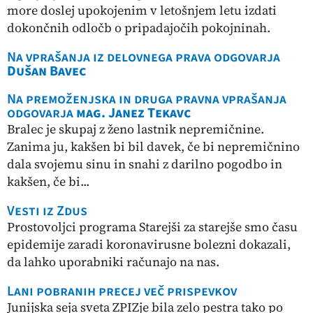
more doslej upokojenim v letošnjem letu izdati
dokončnih odločb o pripadajočih pokojninah.
Na vprašanja iz delovnega prava odgovarja
Dušan Bavec
Na premoženjska in druga pravna vprašanja
odgovarja
mag. Janez Tekavc
Bralec je skupaj z ženo lastnik nepremičnine.
Zanima ju, kakšen bi bil davek, če bi nepremičnino
dala svojemu sinu in snahi z darilno pogodbo in
kakšen, če bi...
Vesti iz Zdus
Prostovoljci programa Starejši za starejše smo času
epidemije zaradi koronavirusne bolezni dokazali,
da lahko uporabniki računajo na nas.
Lani pobranih precej več prispevkov
Junijska seja sveta ZPIZje bila zelo pestra tako po