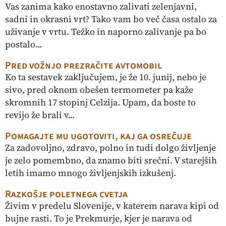
Vas zanima kako enostavno zalivati zelenjavni,
sadni in okrasni vrt? Tako vam bo več časa ostalo za
uživanje v vrtu. Težko in naporno zalivanje pa bo
postalo...
Pred vožnjo prezračite avtomobil
Ko ta sestavek zaključujem, je že 10. junij, nebo je
sivo, pred oknom obešen termometer pa kaže
skromnih 17 stopinj Celzija. Upam, da boste to
revijo že brali v...
Pomagajte mu ugotoviti, kaj ga osrečuje
Za zadovoljno, zdravo, polno in tudi dolgo življenje
je zelo pomembno, da znamo biti srečni. V starejših
letih imamo mnogo življenjskih izkušenj.
Razkošje poletnega cvetja
Živim v predelu Slovenije, v katerem narava kipi od
bujne rasti. To je Prekmurje, kjer je narava od