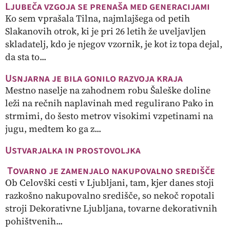
Ljubeča vzgoja se prenaša med generacijami
Ko sem vprašala Tilna, najmlajšega od petih
Slakanovih otrok, ki je pri 26 letih že uveljavljen
skladatelj, kdo je njegov vzornik, je kot iz topa dejal,
da sta to...
Usnjarna je bila gonilo razvoja kraja
Mestno naselje na zahodnem robu Šaleške doline
leži na rečnih naplavinah med regulirano Pako in
strmimi, do šesto metrov visokimi vzpetinami na
jugu, medtem ko ga z...
Ustvarjalka in prostovoljka
Tovarno je zamenjalo nakupovalno središče
Ob Celovški cesti v Ljubljani, tam, kjer danes stoji
razkošno nakupovalno središče, so nekoč ropotali
stroji Dekorativne Ljubljana, tovarne dekorativnih
pohištvenih...