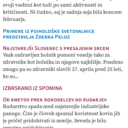
svoji vsebini kot tudi po sami aktivnosti in
kritičnosti. Ni čudno, saj je zadnja seja bila koncem
februarja.
Primere iz psihološke svetovalnice
predstavlja Zdenka Peloz
Najstarejši Slovenec s presajenim srcem
Vsak ozdravljen bolnik pomeni veselje tako za
zdravnike kot bolnika in njegove najbližje. Posebno
zmago pa so zdravniki slavili 27. aprila pred 25 leti,
ko so...
IZBRSKANO IZ SPOMINA
Od kmetov prek rokodelcev do rudarjev
Rudarstvo spada med najstarejše industrijske
panoge. Čim je človek spoznal koristnost kovin jih
je pričel pridobivati iz zemlje. Seveda je bilo
prvotno pridobivanje...