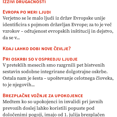
Izzivi drugačnosti
Evropa po meri ljudi
Verjetno se le malo ljudi iz držav Evropske unije
identificira s pojmom državljan Evrope; za to je več
vzrokov – odtujenost evropskih inštitucij in dejstvo,
da se v...
Kdaj lahko dobi nove čevlje?
Pri oskrbi so v ospredju ljudje
V preteklih mesecih smo razgrnili pet bistvenih
sestavin sodobne integrirane dolgotrajne oskrbe.
Ostala nam je šesta – upoštevanje celotnega človeka,
to je njegovih...
Brezplačne vožnje za upokojence
Medtem ko so upokojenci in invalidi pri javnih
prevozih doslej lahko koristili popuste pod
določenimi pogoji, imajo od 1. julija brezplačen