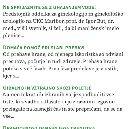
Ne sprijaznite se z uhajanjem vode!
Predstojnik oddelka za ginekologijo in ginekološko
urologijo na UKC Maribor, prof. dr. Igor But, dr.
med., višji svetnik, si želi, da bi manj žensk imelo
plenice...
Domača pomoč pri slabi prebavi
Od prebave hrane, od njenega izkoristka so odvisni
presnova, počutje in tudi zdravje. Prebava hrane
poteka v več fazah. Prva faza predelave je v ustih,
kjer z...
Gibalno in vztrajno skozi poletje
Namen tokratnih izbranih vaj je spodbuditi vse
tiste, ki z vadbo odlašate in jo z raznimi izgovori
prelagate na kasnejši čas in ste prepričani, da se da
vse...
Dragocenost današnjega trenutka