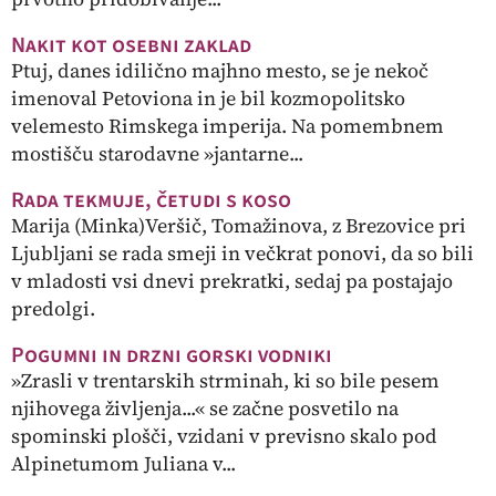
Nakit kot osebni zaklad
Ptuj, danes idilično majhno mesto, se je nekoč
imenoval Petoviona in je bil kozmopolitsko
velemesto Rimskega imperija. Na pomembnem
mostišču starodavne »jantarne...
Rada tekmuje, četudi s koso
Marija (Minka)Veršič, Tomažinova, z Brezovice pri
Ljubljani se rada smeji in večkrat ponovi, da so bili
v mladosti vsi dnevi prekratki, sedaj pa postajajo
predolgi.
Pogumni in drzni gorski vodniki
»Zrasli v trentarskih strminah, ki so bile pesem
njihovega življenja...« se začne posvetilo na
spominski plošči, vzidani v previsno skalo pod
Alpinetumom Juliana v...